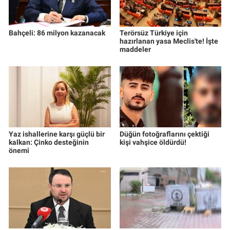
Bahçeli: 86 milyon kazanacak
Terörsüz Türkiye için
hazırlanan yasa Meclis'te! İşte
maddeler
Yaz ishallerine karşı güçlü bir
Düğün fotoğraflarını çektiği
kalkan: Çinko desteğinin
kişi vahşice öldürdü!
önemi