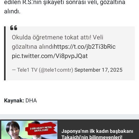
edilen R.S.'nin şikayeti sonrası veli, gözaltına
Nedir
alındı.
Popüler
Programlar
Okulda öğretmene tokat attı! Veli
gözaltına alındı
https://t.co/jb2Ti3bRic
Sağlık
pic.twitter.com/Vi8pvpJQat
Spor
— Tele1 TV (@tele1comtr)
September 17, 2025
Teknoloji
Türkiye'nin Geleceği
Kaynak:
DHA
Türkiye'nin Gündemi
Yerel Gündem
Japonya'nın ilk kadın başbakanı
Takaichi'nin bilinmeyenleri!