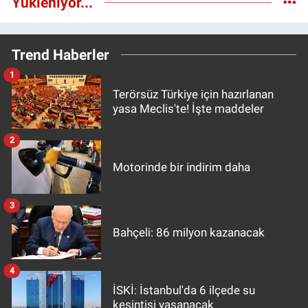
Yükleniyor...
Trend Haberler
1
Terörsüz Türkiye için hazırlanan
yasa Meclis'te! İşte maddeler
2
Motorinde bir indirim daha
3
Bahçeli: 86 milyon kazanacak
4
İSKİ: İstanbul'da 6 ilçede su
kesintisi yaşanacak