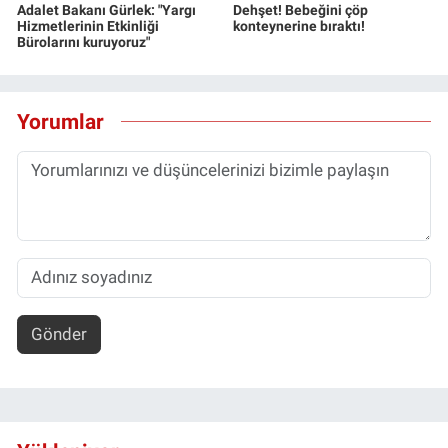
Adalet Bakanı Gürlek: "Yargı
Dehşet! Bebeğini çöp
Hizmetlerinin Etkinliği
konteynerine bıraktı!
Bürolarını kuruyoruz"
Yorumlar
Gönder