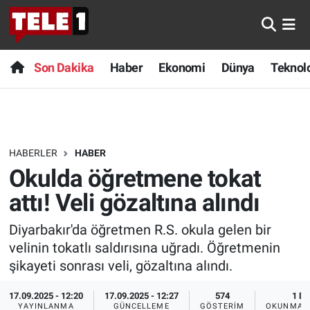
Anında Manşet
Son Dakika
Nöbetçi Eczaneler
Son Dakika
Haber
Ekonomi
Dünya
Teknolo
Başka Sohbetler
Haber
Hava Durumu
Belgesel
Ekonomi
Namaz Vakitleri
HABERLER
HABER
Bilim turu
Dünya
Trafik Durumu
Okulda öğretmene tokat
Bilim ve Teknoloji Evreni
Teknoloji
Süper Lig Puan Durumu ve Fikstür
attı! Veli gözaltına alındı
Diyarbakır'da öğretmen R.S. okula gelen bir
Doğa Konuşuyor
Sağlık
Tüm Manşetler
velinin tokatlı saldırısına uğradı. Öğretmenin
Dünya
Spor
Son Dakika Haberleri
şikayeti sonrası veli, gözaltına alındı.
17.09.2025 - 12:20
17.09.2025 - 12:27
574
1 DK
Ege Saati
Yayın Akışı
Haber Arşivi
YAYINLANMA
GÜNCELLEME
GÖSTERIM
OKUNMA S