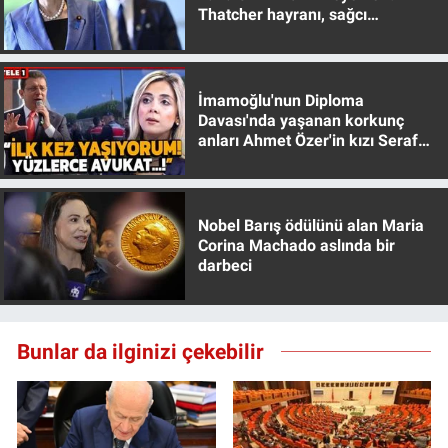
Thatcher hayranı, sağcı
Yerel Yaşam
muhafazakar
Canlı Yayın
İmamoğlu'nun Diploma
Davası'nda yaşanan korkunç
anları Ahmet Özer'in kızı Seraf
Özer anlattı!
Nobel Barış ödülünü alan Maria
Corina Machado aslında bir
darbeci
Bunlar da ilginizi çekebilir