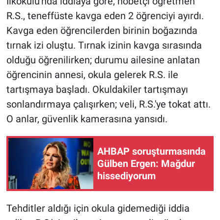
İlkokulu'nda iddiaya göre; nöbetçi öğretmen
R.S., teneffüste kavga eden 2 öğrenciyi ayırdı.
Gündem Özel
Kavga eden öğrencilerden birinin boğazında
tırnak izi oluştu. Tırnak izinin kavga sırasında
Günün görüntüsü
olduğu öğrenilirken; durumu ailesine anlatan
Haber
öğrencinin annesi, okula gelerek R.S. ile
tartışmaya başladı. Okuldakiler tartışmayı
İlan
sonlandırmaya çalışırken; veli, R.S.'ye tokat attı.
O anlar, güvenlik kamerasına yansıdı.
Kimdir
Koronavirüs
AHBAP soruşturmasında
Gülben Ergen: Mağdur
Kültür Sanat
hissediyorum
Ne demişti
Tehditler aldığı için okula gidemediği iddia