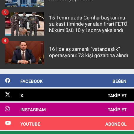
5
15 Temmuz'da Cumhurbaşkanı'na
suikast timinde yer alan firari FETÖ
hükümlüsü 10 yıl sonra yakalandı
6
16 ilde eş zamanlı “vatandaşlık”
operasyonu: 73 kişi gözaltına alındı
FACEBOOK
BEĞEN
X
TAKIP ET
INSTAGRAM
TAKIP ET
YOUTUBE
ABONE OL