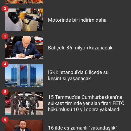
2
Motorinde bir indirim daha
3
Bahçeli: 86 milyon kazanacak
4
İSKİ: İstanbul'da 6 ilçede su
kesintisi yaşanacak
5
15 Temmuz'da Cumhurbaşkanı'na
suikast timinde yer alan firari FETÖ
hükümlüsü 10 yıl sonra yakalandı
6
16 ilde eş zamanlı “vatandaşlık”