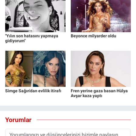
"Yılın son hatasını yapmaya
Beyonce milyarder oldu
gidiyorum"
Simge Sağın'dan evlilik itirafı
Fren yerine gaza basan Hülya
Avşar kaza yaptı
Yorumlar