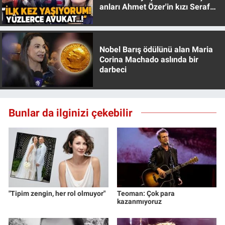
anları Ahmet Özer'in kızı Seraf
Özer anlattı!
Nobel Barış ödülünü alan Maria
Corina Machado aslında bir
darbeci
Bunlar da ilginizi çekebilir
"Tipim zengin, her rol olmuyor"
Teoman: Çok para
kazanmıyoruz