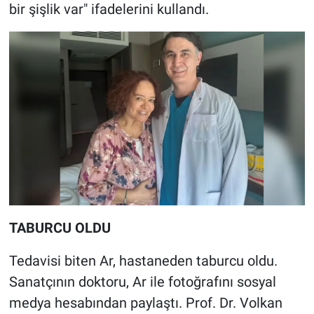
Nedir
bir şişlik var" ifadelerini kullandı.
Popüler
Programlar
Sağlık
Spor
Teknoloji
Türkiye'nin Geleceği
TABURCU OLDU
Türkiye'nin Gündemi
Tedavisi biten Ar, hastaneden taburcu oldu.
Sanatçının doktoru, Ar ile fotoğrafını sosyal
Yerel Gündem
medya hesabından paylaştı. Prof. Dr. Volkan