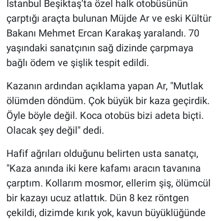
İstanbul Beşiktaş’ta özel halk otobüsünün
çarptığı araçta bulunan Müjde Ar ve eski Kültür
Gündem Özel
Bakanı Mehmet Ercan Karakaş yaralandı. 70
yaşındaki sanatçının sağ dizinde çarpmaya
Günün görüntüsü
bağlı ödem ve şişlik tespit edildi.
Haber
Kazanın ardından açıklama yapan Ar, "Mutlak
İlan
ölümden döndüm. Çok büyük bir kaza geçirdik.
Öyle böyle değil. Koca otobüs bizi adeta biçti.
Kimdir
Olacak şey değil" dedi.
Koronavirüs
Hafif ağrıları olduğunu belirten usta sanatçı,
"Kaza anında iki kere kafamı aracın tavanına
Kültür Sanat
çarptım. Kollarım mosmor, ellerim şiş, ölümcül
bir kazayı ucuz atlattık. Dün 8 kez röntgen
Ne demişti
çekildi, dizimde kırık yok, kavun büyüklüğünde