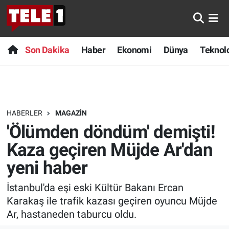
Anında Manşet
Son Dakika
Nöbetçi Eczaneler
Son Dakika
Haber
Ekonomi
Dünya
Teknolo
Başka Sohbetler
Haber
Hava Durumu
Belgesel
Ekonomi
Namaz Vakitleri
HABERLER
MAGAZIN
Bilim turu
Dünya
Trafik Durumu
'Ölümden döndüm' demişti!
Bilim ve Teknoloji Evreni
Teknoloji
Süper Lig Puan Durumu ve Fikstür
Kaza geçiren Müjde Ar'dan
yeni haber
Doğa Konuşuyor
Sağlık
Tüm Manşetler
İstanbul'da eşi eski Kültür Bakanı Ercan
Dünya
Spor
Son Dakika Haberleri
Karakaş ile trafik kazası geçiren oyuncu Müjde
Ar, hastaneden taburcu oldu.
Ege Saati
Yayın Akışı
Haber Arşivi