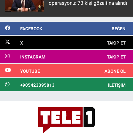
operasyonu: 73 kişi gözaltına alındı
FACEBOOK
BEĞEN
X
TAKIP ET
INSTAGRAM
TAKIP ET
YOUTUBE
ABONE OL
+905423395813
İLETIŞIM