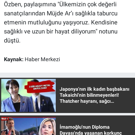
Özben, paylaşımına "Ülkemizin çok değerli
Yerel Yaşam
sanatçılarından Müjde Ar’ı sağlıkla taburcu
Canlı Yayın
etmenin mutluluğunu yaşıyoruz. Kendisine
sağlıklı ve uzun bir hayat diliyorum" notunu
düştü.
Kaynak:
Haber Merkezi
Japonya'nın ilk kadın başbakanı
Takaichi'nin bilinmeyenleri!
Thatcher hayranı, sağcı
muhafazakar
İmamoğlu'nun Diploma
Davası'nda yaşanan korkunç