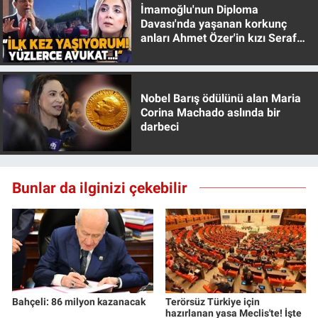
Nedir
İmamoğlu'nun Diploma
Davası'nda yaşanan korkunç
anları Ahmet Özer'in kızı Seraf
Popüler
Özer anlattı!
Programlar
Nobel Barış ödülünü alan Maria
Corina Machado aslında bir
Sağlık
darbeci
Spor
Bunlar da ilginizi çekebilir
Teknoloji
Türkiye'nin Geleceği
Türkiye'nin Gündemi
Yerel Gündem
Bahçeli: 86 milyon kazanacak
Terörsüz Türkiye için
hazırlanan yasa Meclis'te! İşte