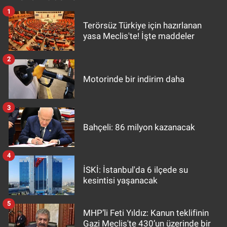
1
Terörsüz Türkiye için hazırlanan
yasa Meclis'te! İşte maddeler
2
Motorinde bir indirim daha
3
Bahçeli: 86 milyon kazanacak
4
İSKİ: İstanbul'da 6 ilçede su
kesintisi yaşanacak
5
MHP’li Feti Yıldız: Kanun teklifinin
Gazi Meclis'te 430’un üzerinde bir