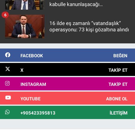
kabulle kanunlaşacağı
görülmektedir
6
16 ilde eş zamanlı “vatandaşlık”
operasyonu: 73 kişi gözaltına alındı
FACEBOOK
BEĞEN
X
TAKIP ET
INSTAGRAM
TAKIP ET
YOUTUBE
ABONE OL
+905423395813
İLETIŞIM