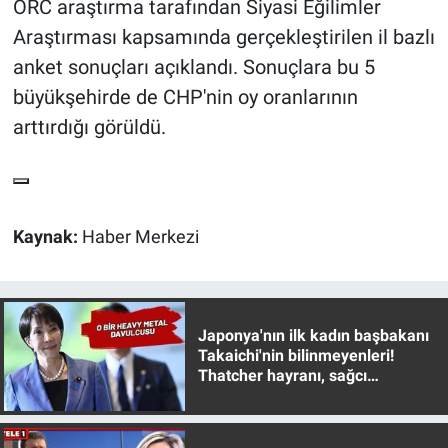
ORC araştırma tarafından Siyasi Eğilimler
Araştırması kapsamında gerçekleştirilen il bazlı
Gündem Özel
anket sonuçları açıklandı. Sonuçlara bu 5
büyükşehirde de CHP'nin oy oranlarının
Günün görüntüsü
arttırdığı görüldü.
Haber
İlan
Kaynak:
Haber Merkezi
Kimdir
Koronavirüs
Japonya'nın ilk kadın başbakanı
Kültür Sanat
Takaichi'nin bilinmeyenleri!
Thatcher hayranı, sağcı
muhafazakar
Ne demişti