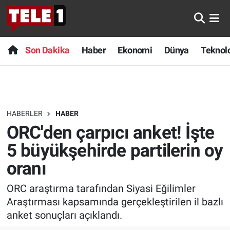
Anında Manşet
Son Dakika
Nöbetçi Eczaneler
Son Dakika
Haber
Ekonomi
Dünya
Teknolo
Başka Sohbetler
Haber
Hava Durumu
Belgesel
Ekonomi
Namaz Vakitleri
HABERLER
HABER
Bilim turu
Dünya
Trafik Durumu
ORC'den çarpıcı anket! İşte
Bilim ve Teknoloji Evreni
Teknoloji
Süper Lig Puan Durumu ve Fikstür
5 büyükşehirde partilerin oy
oranı
Doğa Konuşuyor
Sağlık
Tüm Manşetler
ORC araştırma tarafından Siyasi Eğilimler
Dünya
Spor
Son Dakika Haberleri
Araştırması kapsamında gerçekleştirilen il bazlı
anket sonuçları açıklandı.
Ege Saati
Yayın Akışı
Haber Arşivi