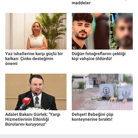
maddeler
Yerel Yaşam
Canlı Yayın
Yaz ishallerine karşı güçlü bir
Düğün fotoğraflarını çektiği
kalkan: Çinko desteğinin
kişi vahşice öldürdü!
önemi
Adalet Bakanı Gürlek: "Yargı
Dehşet! Bebeğini çöp
Hizmetlerinin Etkinliği
konteynerine bıraktı!
Bürolarını kuruyoruz"