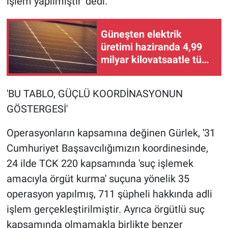
işlem yapılmıştır' dedi.
Yerel Yaşam
Güneşten elektrik
Canlı Yayın
üretimi haziranda 4,99
milyar kilovatsaatle tüm
zamanların rekorunu
kırdı
'BU TABLO, GÜÇLÜ KOORDİNASYONUN
GÖSTERGESİ'
Operasyonların kapsamına değinen Gürlek, '31
Cumhuriyet Başsavcılığımızın koordinesinde,
24 ilde TCK 220 kapsamında 'suç işlemek
amacıyla örgüt kurma' suçuna yönelik 35
operasyon yapılmış, 711 şüpheli hakkında adli
işlem gerçekleştirilmiştir. Ayrıca örgütlü suç
kapsamında olmamakla birlikte benzer