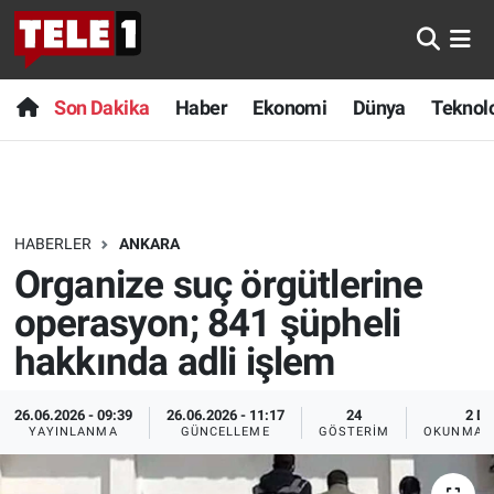
Anında Manşet
Son Dakika
Nöbetçi Eczaneler
Son Dakika
Haber
Ekonomi
Dünya
Teknolo
Başka Sohbetler
Haber
Hava Durumu
Belgesel
Ekonomi
Namaz Vakitleri
HABERLER
ANKARA
Bilim turu
Dünya
Trafik Durumu
Organize suç örgütlerine
Bilim ve Teknoloji Evreni
Teknoloji
Süper Lig Puan Durumu ve Fikstür
operasyon; 841 şüpheli
hakkında adli işlem
Doğa Konuşuyor
Sağlık
Tüm Manşetler
26.06.2026 - 09:39
26.06.2026 - 11:17
24
2 DK
Dünya
Spor
Son Dakika Haberleri
YAYINLANMA
GÜNCELLEME
GÖSTERIM
OKUNMA S
Ege Saati
Yayın Akışı
Haber Arşivi