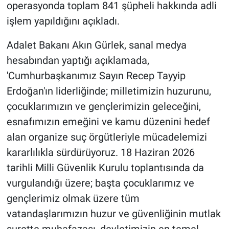
operasyonda toplam 841 şüpheli hakkında adli
işlem yapıldığını açıkladı.
Gündem Özel
Adalet Bakanı Akın Gürlek, sanal medya
Günün görüntüsü
hesabından yaptığı açıklamada,
'Cumhurbaşkanımız Sayın Recep Tayyip
Haber
Erdoğan'ın liderliğinde; milletimizin huzurunu,
İlan
çocuklarımızın ve gençlerimizin geleceğini,
esnafımızın emeğini ve kamu düzenini hedef
Kimdir
alan organize suç örgütleriyle mücadelemizi
kararlılıkla sürdürüyoruz. 18 Haziran 2026
Koronavirüs
tarihli Milli Güvenlik Kurulu toplantısında da
Kültür Sanat
vurgulandığı üzere; başta çocuklarımız ve
gençlerimiz olmak üzere tüm
Ne demişti
vatandaşlarımızın huzur ve güvenliğinin mutlak
surette muhafazası, devletimizin en temel