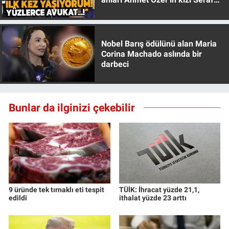
Özer anlattı!
Nobel Barış ödülünü alan Maria
Corina Machado aslında bir
darbeci
Bunlar da ilginizi çekebilir
9 üründe tek tırnaklı eti tespit
TÜİK: İhracat yüzde 21,1,
edildi
ithalat yüzde 23 arttı