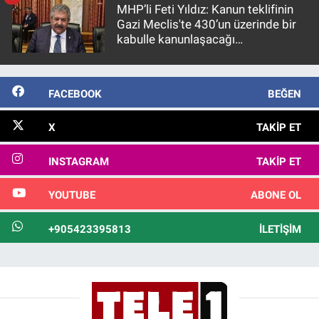
MHP’li Feti Yıldız: Kanun teklifinin
Gazi Meclis'te 430’un üzerinde bir
kabulle kanunlaşacağı
görülmektedir
FACEBOOK
BEĞEN
X
TAKIP ET
INSTAGRAM
TAKIP ET
YOUTUBE
ABONE OL
+905423395813
İLETIŞIM