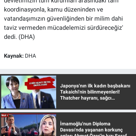
devletimizin tüm kurumları arasındaki tam
koordinasyonla, kamu düzeninden ve
vatandaşımızın güvenliğinden bir milim dahi
taviz vermeden mücadelemizi sürdüreceğiz'
dedi. (DHA)
Kaynak:
DHA
Japonya'nın ilk kadın başbakanı
Takaichi'nin bilinmeyenleri!
Thatcher hayranı, sağcı
muhafazakar
İmamoğlu'nun Diploma
Davası'nda yaşanan korkunç
anları Ahmet Özer'in kızı Seraf