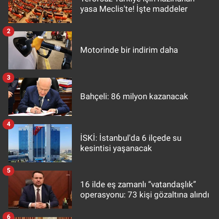
yasa Meclis'te! İşte maddeler
2
Motorinde bir indirim daha
3
Bahçeli: 86 milyon kazanacak
4
İSKİ: İstanbul'da 6 ilçede su
kesintisi yaşanacak
5
16 ilde eş zamanlı “vatandaşlık”
operasyonu: 73 kişi gözaltına alındı
6