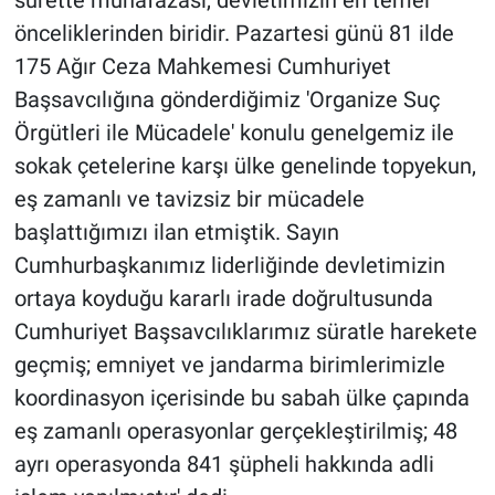
Nedir
önceliklerinden biridir. Pazartesi günü 81 ilde
175 Ağır Ceza Mahkemesi Cumhuriyet
Popüler
Başsavcılığına gönderdiğimiz 'Organize Suç
Programlar
Örgütleri ile Mücadele' konulu genelgemiz ile
sokak çetelerine karşı ülke genelinde topyekun,
Sağlık
eş zamanlı ve tavizsiz bir mücadele
başlattığımızı ilan etmiştik. Sayın
Spor
Cumhurbaşkanımız liderliğinde devletimizin
Teknoloji
ortaya koyduğu kararlı irade doğrultusunda
Cumhuriyet Başsavcılıklarımız süratle harekete
Türkiye'nin Geleceği
geçmiş; emniyet ve jandarma birimlerimizle
koordinasyon içerisinde bu sabah ülke çapında
Türkiye'nin Gündemi
eş zamanlı operasyonlar gerçekleştirilmiş; 48
Yerel Gündem
ayrı operasyonda 841 şüpheli hakkında adli