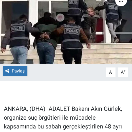
Ege'den Esintiler
İletişim
Eğitim
Eğlence
Ekonomi
Forum
Paylaş
-
+
A
A
Gerçeğin İzinde
Gün Başlıyor
ANKARA, (DHA)- ADALET Bakanı Akın Gürlek,
Gün Bitiyor
organize suç örgütleri ile mücadele
kapsamında bu sabah gerçekleştirilen 48 ayrı
Gün Ortası