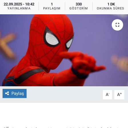
22.09.2025 - 10:42
1
330
1 DK
YAYINLANMA
PAYLAŞIM
GÖSTERIM
OKUNMA SÜRESI
Ege'den Esintiler
İletişim
Eğitim
Eğlence
Ekonomi
Forum
Gerçeğin İzinde
Paylaş
-
+
A
A
Gün Başlıyor
Gün Bitiyor
Gün Ortası