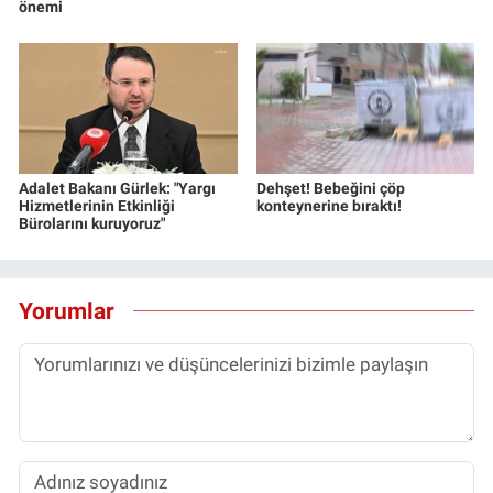
önemi
Adalet Bakanı Gürlek: "Yargı
Dehşet! Bebeğini çöp
Hizmetlerinin Etkinliği
konteynerine bıraktı!
Bürolarını kuruyoruz"
Yorumlar