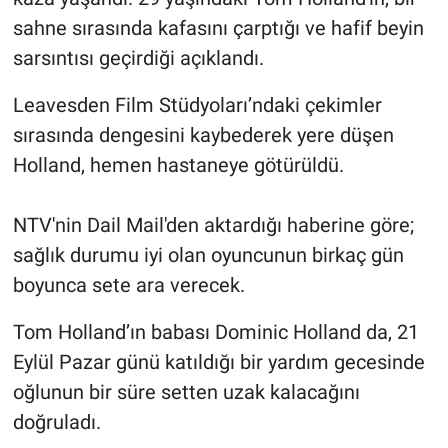
Nedir
sahne sırasında kafasını çarptığı ve hafif beyin
sarsıntısı geçirdiği açıklandı.
Popüler
Leavesden Film Stüdyoları’ndaki çekimler
Programlar
sırasında dengesini kaybederek yere düşen
Sağlık
Holland, hemen hastaneye götürüldü.
Spor
NTV'nin Dail Mail'den aktardığı haberine göre;
sağlık durumu iyi olan oyuncunun birkaç gün
Teknoloji
boyunca sete ara verecek.
Türkiye'nin Geleceği
Tom Holland’ın babası Dominic Holland da, 21
Eylül Pazar günü katıldığı bir yardım gecesinde
Türkiye'nin Gündemi
oğlunun bir süre setten uzak kalacağını
Yerel Gündem
doğruladı.