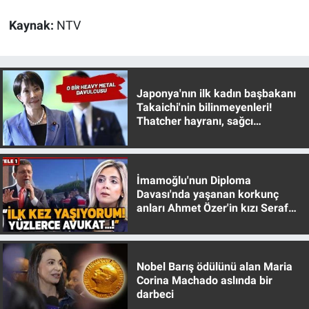
Yerel Yaşam
Kaynak:
NTV
Canlı Yayın
Japonya'nın ilk kadın başbakanı
Takaichi'nin bilinmeyenleri!
Thatcher hayranı, sağcı
muhafazakar
İmamoğlu'nun Diploma
Davası'nda yaşanan korkunç
anları Ahmet Özer'in kızı Seraf
Özer anlattı!
Nobel Barış ödülünü alan Maria
Corina Machado aslında bir
darbeci