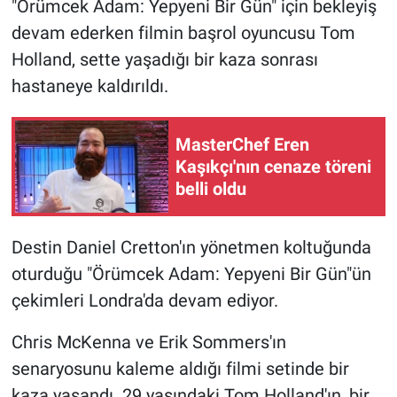
"Örümcek Adam: Yepyeni Bir Gün" için bekleyiş
devam ederken filmin başrol oyuncusu Tom
Gündem Özel
Holland, sette yaşadığı bir kaza sonrası
hastaneye kaldırıldı.
Günün görüntüsü
Haber
MasterChef Eren
Kaşıkçı'nın cenaze töreni
İlan
belli oldu
Kimdir
Destin Daniel Cretton'ın yönetmen koltuğunda
Koronavirüs
oturduğu "Örümcek Adam: Yepyeni Bir Gün"ün
çekimleri Londra'da devam ediyor.
Kültür Sanat
Chris McKenna ve Erik Sommers'ın
Ne demişti
senaryosunu kaleme aldığı filmi setinde bir
kaza yaşandı. 29 yaşındaki Tom Holland'ın, bir