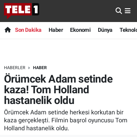
Anında Manşet
Son Dakika
Nöbetçi Eczaneler
Son Dakika
Haber
Ekonomi
Dünya
Teknolo
Başka Sohbetler
Haber
Hava Durumu
Belgesel
Ekonomi
Namaz Vakitleri
HABERLER
HABER
Bilim turu
Dünya
Trafik Durumu
Örümcek Adam setinde
Bilim ve Teknoloji Evreni
Teknoloji
Süper Lig Puan Durumu ve Fikstür
kaza! Tom Holland
hastanelik oldu
Doğa Konuşuyor
Sağlık
Tüm Manşetler
Örümcek Adam setinde herkesi korkutan bir
Dünya
Spor
Son Dakika Haberleri
kaza gerçekleşti. Filmin başrol oyuncusu Tom
Holland hastanelik oldu.
Ege Saati
Yayın Akışı
Haber Arşivi