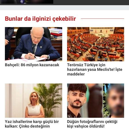
Bunlar da ilginizi çekebilir
Bahçeli: 86 milyon kazanacak
Terörsüz Türkiye için
hazırlanan yasa Meclis'te! İşte
maddeler
Yaz ishallerine karşı güçlü bir
Düğün fotoğraflarını çektiği
kalkan: Çinko desteğinin
kişi vahşice öldürdü!