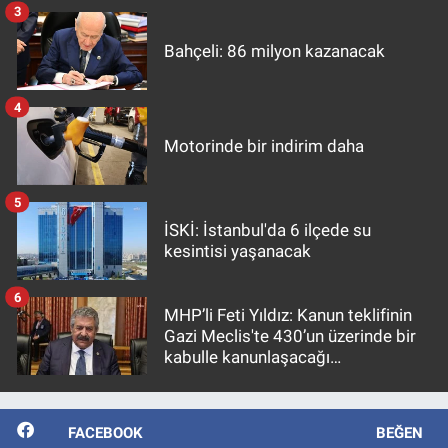
3
Bahçeli: 86 milyon kazanacak
4
Motorinde bir indirim daha
5
İSKİ: İstanbul'da 6 ilçede su
kesintisi yaşanacak
6
MHP’li Feti Yıldız: Kanun teklifinin
Gazi Meclis'te 430’un üzerinde bir
kabulle kanunlaşacağı
görülmektedir
FACEBOOK
BEĞEN