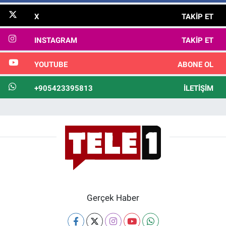
X
TAKIP ET
INSTAGRAM
TAKIP ET
YOUTUBE
ABONE OL
+905423395813
İLETIŞIM
Gerçek Haber