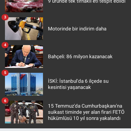
9 üründe tek tırnaklı eti tespit edildi
3
Motorinde bir indirim daha
4
Bahçeli: 86 milyon kazanacak
5
İSKİ: İstanbul'da 6 ilçede su
kesintisi yaşanacak
6
15 Temmuz'da Cumhurbaşkanı'na
suikast timinde yer alan firari FETÖ
hükümlüsü 10 yıl sonra yakalandı