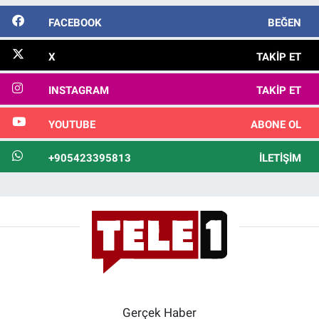
FACEBOOK
BEĞEN
X
TAKIP ET
INSTAGRAM
TAKIP ET
YOUTUBE
ABONE OL
+905423395813
İLETIŞIM
Gerçek Haber