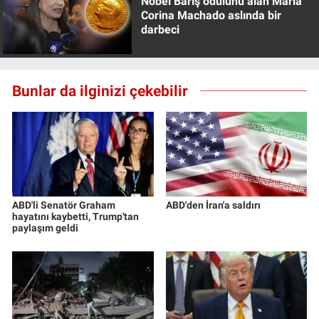
Nobel Barış ödülünü alan Maria
Corina Machado aslında bir
darbeci
Bunlar da ilginizi çekebilir
ABD'li Senatör Graham
ABD'den İran'a saldırı
hayatını kaybetti, Trump'tan
paylaşım geldi