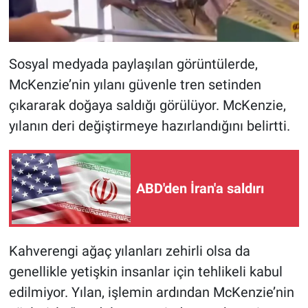
Nedir
Popüler
Sosyal medyada paylaşılan görüntülerde,
Programlar
McKenzie’nin yılanı güvenle tren setinden
çıkararak doğaya saldığı görülüyor. McKenzie,
Sağlık
yılanın deri değiştirmeye hazırlandığını belirtti.
Spor
Teknoloji
ABD'den İran'a saldırı
Türkiye'nin Geleceği
Kahverengi ağaç yılanları zehirli olsa da
Türkiye'nin Gündemi
genellikle yetişkin insanlar için tehlikeli kabul
Yerel Gündem
edilmiyor. Yılan, işlemin ardından McKenzie’nin