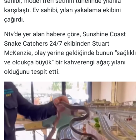
sahibi, model tren setinin tünelinde yılanla
karşılaştı. Ev sahibi, yılan yakalama ekibini
Gündem Özel
çağırdı.
Günün görüntüsü
Ntv'de yer alan habere göre, Sunshine Coast
Snake Catchers 24/7 ekibinden Stuart
Haber
McKenzie, olay yerine geldiğinde bunun “sağlıklı
ve oldukça büyük” bir kahverengi ağaç yılanı
İlan
olduğunu tespit etti.
Kimdir
Koronavirüs
Kültür Sanat
Ne demişti