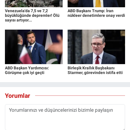
Venezuela'da 7,5 ve 7,2
ABD Başkanı Trump: İran
büyüklüğünde depremler! Ölü
nükleer denetimlere onay verdi
sayısı artıyor...
ABD Başkan Yardımcısı:
Birleşik Krallık Başbakanı
Görüşme çok iyi geçti
Starmer, görevinden istifa etti
Yorumlar