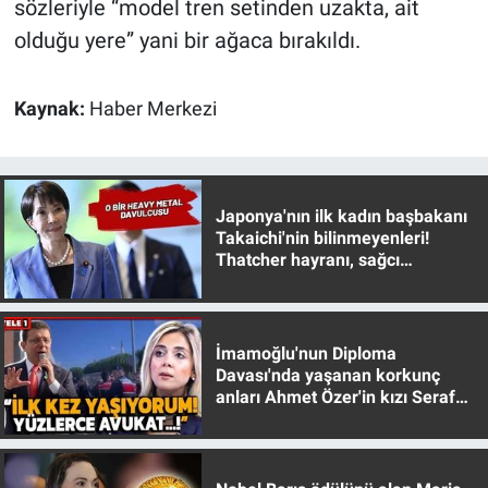
sözleriyle “model tren setinden uzakta, ait
Yerel Yaşam
olduğu yere” yani bir ağaca bırakıldı.
Canlı Yayın
Kaynak:
Haber Merkezi
Japonya'nın ilk kadın başbakanı
Takaichi'nin bilinmeyenleri!
Thatcher hayranı, sağcı
muhafazakar
İmamoğlu'nun Diploma
Davası'nda yaşanan korkunç
anları Ahmet Özer'in kızı Seraf
Özer anlattı!