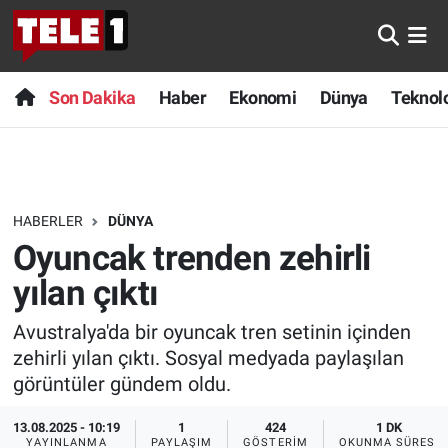
Anında Manşet
Son Dakika
Nöbetçi Eczaneler
Son Dakika
Haber
Ekonomi
Dünya
Teknolo
Başka Sohbetler
Haber
Hava Durumu
Belgesel
Ekonomi
Namaz Vakitleri
HABERLER
DÜNYA
Bilim turu
Dünya
Trafik Durumu
Oyuncak trenden zehirli
Bilim ve Teknoloji Evreni
Teknoloji
Süper Lig Puan Durumu ve Fikstür
yılan çıktı
Avustralya'da bir oyuncak tren setinin içinden
Doğa Konuşuyor
Sağlık
Tüm Manşetler
zehirli yılan çıktı. Sosyal medyada paylaşılan
Dünya
Spor
Son Dakika Haberleri
görüntüler gündem oldu.
13.08.2025 - 10:19
1
424
1 DK
Ege Saati
Yayın Akışı
Haber Arşivi
YAYINLANMA
PAYLAŞIM
GÖSTERIM
OKUNMA SÜRESI