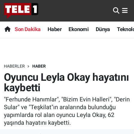
Anında Manşet
Son Dakika
Nöbetçi Eczaneler
Son Dakika
Haber
Ekonomi
Dünya
Teknolo
Başka Sohbetler
Haber
Hava Durumu
Belgesel
Ekonomi
Namaz Vakitleri
HABERLER
HABER
Bilim turu
Dünya
Trafik Durumu
Oyuncu Leyla Okay hayatını
Bilim ve Teknoloji Evreni
Teknoloji
Süper Lig Puan Durumu ve Fikstür
kaybetti
"Ferhunde Hanımlar", "Bizim Evin Halleri", "Derin
Doğa Konuşuyor
Sağlık
Tüm Manşetler
Sular" ve "Teşkilat"ın aralarında bulunduğu
Dünya
Spor
Son Dakika Haberleri
yapımlarda rol alan oyuncu Leyla Okay, 62
yaşında hayatını kaybetti.
Ege Saati
Yayın Akışı
Haber Arşivi