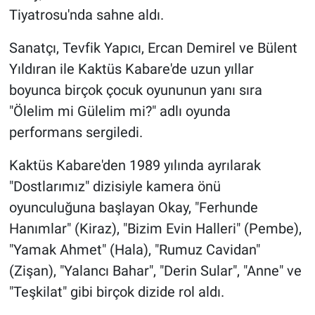
Nedir
Tiyatrosu'nda sahne aldı.
Popüler
Sanatçı, Tevfik Yapıcı, Ercan Demirel ve Bülent
Yıldıran ile Kaktüs Kabare'de uzun yıllar
Programlar
boyunca birçok çocuk oyununun yanı sıra
"Ölelim mi Gülelim mi?" adlı oyunda
Sağlık
performans sergiledi.
Spor
Kaktüs Kabare'den 1989 yılında ayrılarak
Teknoloji
"Dostlarımız" dizisiyle kamera önü
oyunculuğuna başlayan Okay, "Ferhunde
Türkiye'nin Geleceği
Hanımlar" (Kiraz), "Bizim Evin Halleri" (Pembe),
"Yamak Ahmet" (Hala), "Rumuz Cavidan"
Türkiye'nin Gündemi
(Zişan), "Yalancı Bahar", "Derin Sular", "Anne" ve
"Teşkilat" gibi birçok dizide rol aldı.
Yerel Gündem