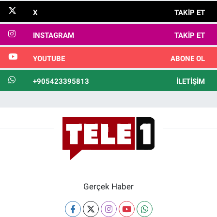
X
TAKIP ET
INSTAGRAM
TAKIP ET
YOUTUBE
ABONE OL
+905423395813
İLETIŞIM
Gerçek Haber