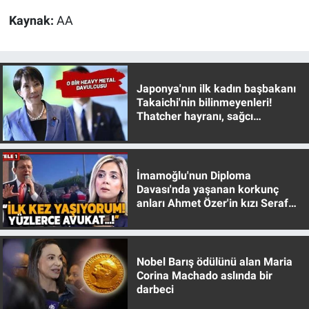
Yerel Yaşam
Kaynak:
AA
Canlı Yayın
Japonya'nın ilk kadın başbakanı
Takaichi'nin bilinmeyenleri!
Thatcher hayranı, sağcı
muhafazakar
İmamoğlu'nun Diploma
Davası'nda yaşanan korkunç
anları Ahmet Özer'in kızı Seraf
Özer anlattı!
Nobel Barış ödülünü alan Maria
Corina Machado aslında bir
darbeci