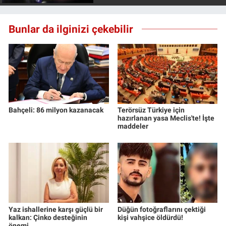
Bunlar da ilginizi çekebilir
Bahçeli: 86 milyon kazanacak
Terörsüz Türkiye için
hazırlanan yasa Meclis'te! İşte
maddeler
Yaz ishallerine karşı güçlü bir
Düğün fotoğraflarını çektiği
kalkan: Çinko desteğinin
kişi vahşice öldürdü!
önemi