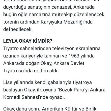
duyurduğu sanatçının cenazesi, Ankara'da
Gündem Özel
bugün öğle namazına müteakip düzenlenecek
törenin ardından Karşıyaka Mezarlığı'nda
Günün görüntüsü
defnedilecek.
Haber
LEYLA OKAY KİMDİR?
Tiyatro sahnelerinden televizyon ekranlarına
İlan
uzanan kariyeriyle tanınan ve 1963 yılında
Kimdir
Ankara'da doğan Okay, Ankara Devlet
Tiyatrosu'nda eğitim aldı.
Koronavirüs
Lise yıllarında kendi çabalarıyla tiyatroya
Kültür Sanat
başlayan Okay, ilk oyunu "Bozuk Para"yı Ankara
Komedi Sahnesi'nde oynadı.
Ne demişti
Okay, daha sonra Amerikan Kültür ve Birlik