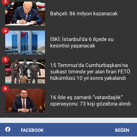
3
Bahçeli: 86 milyon kazanacak
4
İSKİ: İstanbul'da 6 ilçede su
kesintisi yaşanacak
5
15 Temmuz'da Cumhurbaşkanı'na
suikast timinde yer alan firari FETÖ
hükümlüsü 10 yıl sonra yakalandı
6
16 ilde eş zamanlı “vatandaşlık”
operasyonu: 73 kişi gözaltına alındı
FACEBOOK
BEĞEN