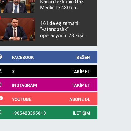
Kanun teklifinin Gazi
Meclis'te 430’un
üzerinde bir kabulle
kanunlaşacağı
16 ilde eş zamanlı
görülmektedir
“vatandaşlık”
operasyonu: 73 kişi
gözaltına alındı
FACEBOOK
BEĞEN
X
TAKIP ET
INSTAGRAM
TAKIP ET
YOUTUBE
ABONE OL
+905423395813
İLETIŞIM