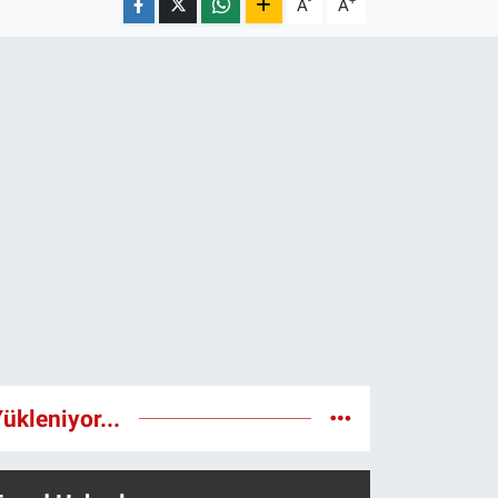
-
+
A
A
ükleniyor...