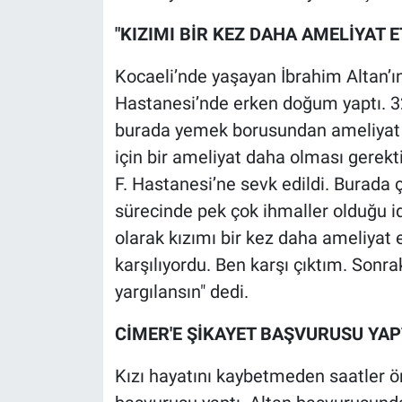
Nedir
"KIZIMI BİR KEZ DAHA AMELİYAT 
Popüler
Kocaeli’nde yaşayan İbrahim Altan’ın
Programlar
Hastanesi’nde erken doğum yaptı. 3
burada yemek borusundan ameliyat o
Sağlık
için bir ameliyat daha olması gerekti
F. Hastanesi’ne sevk edildi. Burada 
Spor
sürecinde pek çok ihmaller olduğu i
Teknoloji
olarak kızımı bir kez daha ameliyat 
karşılıyordu. Ben karşı çıktım. Sonra
Türkiye'nin Geleceği
yargılansın" dedi.
Türkiye'nin Gündemi
CİMER'E ŞİKAYET BAŞVURUSU YAP
Yerel Gündem
Kızı hayatını kaybetmeden saatler ö