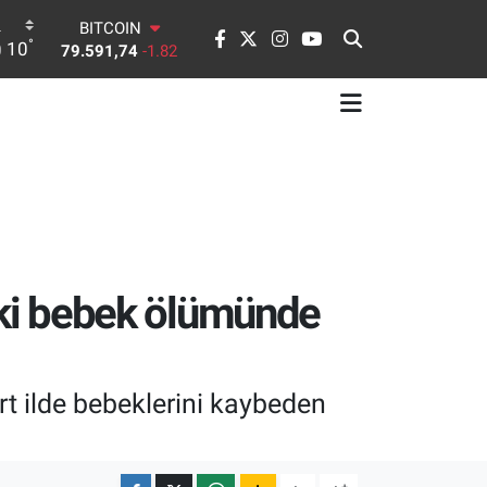
DOLAR
°
10
45,43620
0.02
EURO
53,38690
0.19
STERLİN
61,60380
0.18
G.ALTIN
6862,09000
0.19
BİST100
14.598,00
0
BITCOIN
79.591,74
-1.82
 İki bebek ölümünde
rt ilde bebeklerini kaybeden