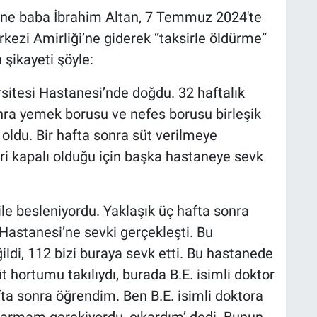
ine baba İbrahim Altan, 7 Temmuz 2024'te
rkezi Amirliği’ne giderek “taksirle öldürme”
 şikayeti şöyle:
sitesi Hastanesi’nde doğdu. 32 haftalık
ra yemek borusu ve nefes borusu birleşik
oldu. Bir hafta sonra süt verilmeye
ri kapalı olduğu için başka hastaneye sevk
le besleniyordu. Yaklaşık üç hafta sonra
Hastanesi’ne sevki gerçekleşti. Bu
ldi, 112 bizi buraya sevk etti. Bu hastanede
 hortumu takılıydı, burada B.E. isimli doktor
fta sonra öğrendim. Ben B.E. isimli doktora
ıkarmam gerekiyordu, çıkardım’ dedi. Bunun