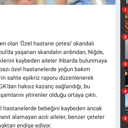
1
2
n olan 'Özel hastane çetesi' skandalı
bul'da yaşanan skandalın ardından, Niğde,
klerini kaybeden aileler ihbarda bulunmaya
3
n bazı özel hastanelerde yoğun bakım
rin sahte epikriz raporu düzenlenerek
SGK'dan haksız kazanç sağlandığı, bu
4
amlarını yitirenler olduğu ortaya çıktı.
el hastanelerde bebeğini kaybeden ancak
yanıt alamayan acılı aileler, benzer çeteler
5
aktan endişe ediyor.