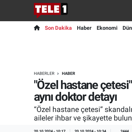
Anında Manşet
Son Dakika
Nöbetçi Eczaneler
Son Dakika
Haber
Ekonomi
Dün
Başka Sohbetler
Haber
Hava Durumu
Belgesel
Ekonomi
Namaz Vakitleri
Bilim turu
Dünya
Trafik Durumu
HABERLER
HABER
"Özel hastane çetesi"
Bilim ve Teknoloji Evreni
Teknoloji
Süper Lig Puan Durumu ve Fikstür
aynı doktor detayı
Doğa Konuşuyor
Sağlık
Tüm Manşetler
“Özel hastane çetesi” skandalı
Dünya
Spor
Son Dakika Haberleri
aileler ihbar ve şikayette bul
Ege Saati
Yayın Akışı
Haber Arşivi
20.10.2024 - 10:17
20.10.2024 - 10:34
2444