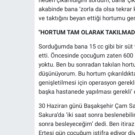
akabinde bana ‘zorla da olsa tekrar 
ve taktığını beyan ettiği hortumu ger
"HORTUM TAM OLARAK TAKILMAD
Sorduğumda bana 15 cc gibi bir süt 
etti. Öncesinde çocuğum zaten 600 
yoktu. Ben bu sonradan takılan hor
düşünüyorum. Bu hortum çıkarıldık
genişletilmesi için operasyon gerekl
başka hastanede yapılması gerekli’ 
30 Haziran günü Başakşehir Çam Sa
Sakura’da ‘iki saat sonra beslenebilir
sonra besleyeceğim’ dedi. Ben itiraz
Ertesi gün çocuğum istifra ediyor d