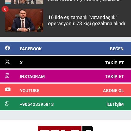
6
16 ilde eş zamanlı “vatandaşlık”
operasyonu: 73 kişi gözaltına alındı
FACEBOOK
BEĞEN
X
TAKIP ET
INSTAGRAM
TAKIP ET
YOUTUBE
ABONE OL
+905423395813
İLETIŞIM