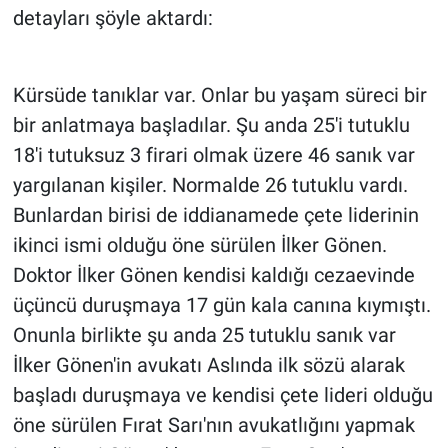
Nedir
detayları şöyle aktardı:
Popüler
Kürsüde tanıklar var. Onlar bu yaşam süreci bir
Programlar
bir anlatmaya başladılar. Şu anda 25'i tutuklu
18'i tutuksuz 3 firari olmak üzere 46 sanık var
Sağlık
yargılanan kişiler. Normalde 26 tutuklu vardı.
Spor
Bunlardan birisi de iddianamede çete liderinin
ikinci ismi olduğu öne sürülen İlker Gönen.
Teknoloji
Doktor İlker Gönen kendisi kaldığı cezaevinde
üçüncü duruşmaya 17 gün kala canına kıymıştı.
Türkiye'nin Geleceği
Onunla birlikte şu anda 25 tutuklu sanık var
İlker Gönen'in avukatı Aslında ilk sözü alarak
Türkiye'nin Gündemi
başladı duruşmaya ve kendisi çete lideri olduğu
Yerel Gündem
öne sürülen Fırat Sarı'nın avukatlığını yapmak