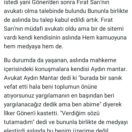
istedi yani Gönen'den sonra Fırat Sarı'nın
Yerel Yaşam
avukatı olma talebinde bulundu Bununla birlikte
de aslında bu talep kabul edildi artık. Fırat
Canlı Yayın
Sarı'nın müdafi avukatı oldu ama bir de sitemi
vardı kendi kendisinin aslında Hem kamuoyuna
hem medyaya hem de.
Bu durumda da yaşanan, aslında mahkeme
içerisindeki konuşmalara kendisi Aydın mantar.
Avukat Aydın Mantar dedi ki "burada bir sanık
vefat etti hala beni toplumun önüne
atıyorsunuz yargılamanın en başından beri
yargılanacağız dedik ama ben abime" diyerek
İlker Gönen'i kastetti. "Verdiğim sözü
tutamadım" dedi ve bununla birlikte de medyayı
eleştirdi aslında bu benim üzerime değil