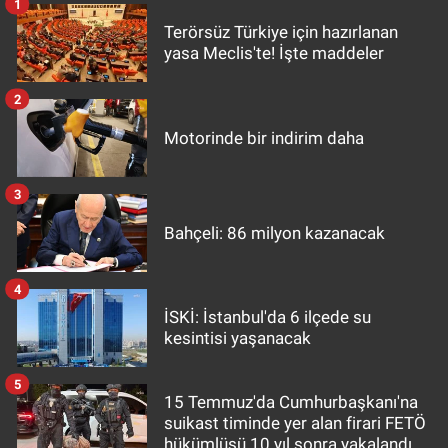
1
Terörsüz Türkiye için hazırlanan
yasa Meclis'te! İşte maddeler
2
Motorinde bir indirim daha
3
Bahçeli: 86 milyon kazanacak
4
İSKİ: İstanbul'da 6 ilçede su
kesintisi yaşanacak
5
15 Temmuz'da Cumhurbaşkanı'na
suikast timinde yer alan firari FETÖ
hükümlüsü 10 yıl sonra yakalandı