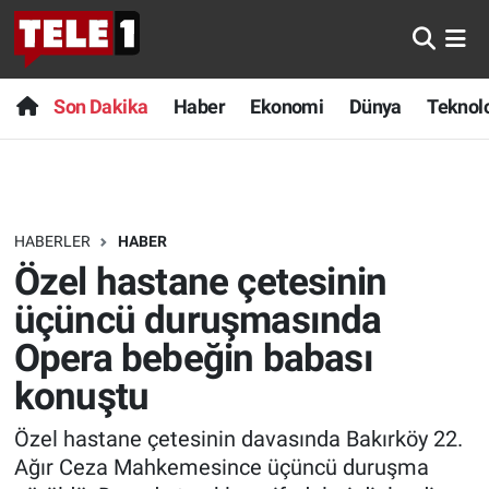
Anında Manşet
Son Dakika
Nöbetçi Eczaneler
Son Dakika
Haber
Ekonomi
Dünya
Teknolo
Başka Sohbetler
Haber
Hava Durumu
Belgesel
Ekonomi
Namaz Vakitleri
HABERLER
HABER
Bilim turu
Dünya
Trafik Durumu
Özel hastane çetesinin
Bilim ve Teknoloji Evreni
Teknoloji
Süper Lig Puan Durumu ve Fikstür
üçüncü duruşmasında
Opera bebeğin babası
Doğa Konuşuyor
Sağlık
Tüm Manşetler
konuştu
Dünya
Spor
Son Dakika Haberleri
Özel hastane çetesinin davasında Bakırköy 22.
Ağır Ceza Mahkemesince üçüncü duruşma
Ege Saati
Yayın Akışı
Haber Arşivi