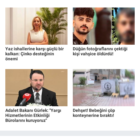
Yaz ishallerine karşı güçlü bir
Düğün fotoğraflarını çektiği
kalkan: Çinko desteğinin
kişi vahşice öldürdü!
önemi
Adalet Bakanı Gürlek: "Yargı
Dehşet! Bebeğini çöp
Hizmetlerinin Etkinliği
konteynerine bıraktı!
Bürolarını kuruyoruz"