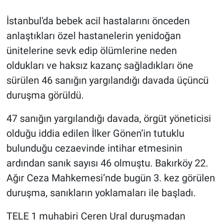
İstanbul'da bebek acil hastalarını önceden
Gündem Özel
anlaştıkları özel hastanelerin yenidoğan
Günün görüntüsü
ünitelerine sevk edip ölümlerine neden
oldukları ve haksız kazanç sağladıkları öne
Haber
sürülen 46 sanığın yargılandığı davada üçüncü
duruşma görüldü.
İlan
47 sanığın yargılandığı davada, örgüt yöneticisi
Kimdir
olduğu iddia edilen İlker Gönen’in tutuklu
bulunduğu cezaevinde intihar etmesinin
Koronavirüs
ardından sanık sayısı 46 olmuştu. Bakırköy 22.
Kültür Sanat
Ağır Ceza Mahkemesi’nde bugün 3. kez görülen
duruşma, sanıkların yoklamaları ile başladı.
Ne demişti
TELE 1 muhabiri Ceren Ural duruşmadan