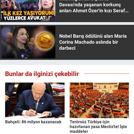
Davası'nda yaşanan korkunç
anları Ahmet Özer'in kızı Seraf
Özer anlattı!
Nobel Barış ödülünü alan Maria
Corina Machado aslında bir
darbeci
Bunlar da ilginizi çekebilir
Bahçeli: 86 milyon kazanacak
Terörsüz Türkiye için
hazırlanan yasa Meclis'te! İşte
maddeler