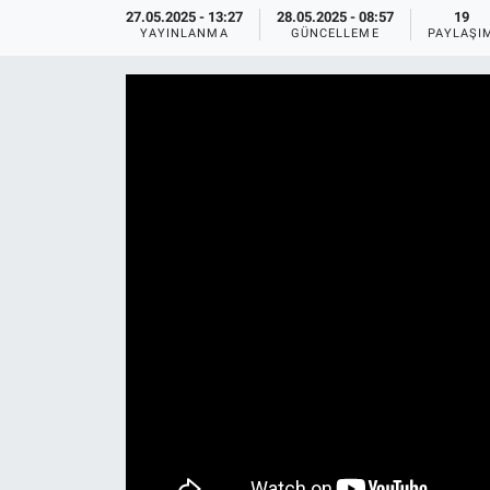
27.05.2025 - 13:27
28.05.2025 - 08:57
19
YAYINLANMA
GÜNCELLEME
PAYLAŞI
Ege'den Esintiler
İletişim
Eğitim
Eğlence
Ekonomi
Forum
Gerçeğin İzinde
Gün Başlıyor
Gün Bitiyor
Gün Ortası