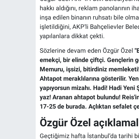
Nedir
hakkı aldığını, reklam panolarının ih
inşa edilen binanın ruhsatı bile olm
Popüler
işletildiğini, AKP'li Bahçelievler Bele
Programlar
yapılanlara dikkat çekti.
Sağlık
Sözlerine devam eden Özgür Özel
"B
emekçi, bir elinde çiftçi. Gençlerin 
Spor
Memuru, işsizi, bitirdiniz memleketi
Ahtapot meraklılarına gösterilir. Ye
Teknoloji
yapıyorsun mizahı. Hadi! Hadi Yeni 
yaz! Aranan ahtapot bulundu! Reis'in 
Türkiye'nin Geleceği
17-25 de burada. Açlıktan sefalet ç
Türkiye'nin Gündemi
Özgür Özel açıklamala
Yerel Gündem
Geçtiğimiz hafta İstanbul’da tarihi bi