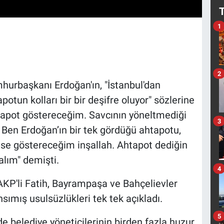
1
2
urbaşkanı Erdoğan'ın, "İstanbul'dan
potun kolları bir bir deşifre oluyor" sözlerine
ahtapot göstereceğim. Savcının yöneltmediği
3
 Ben Erdoğan’ın bir tek gördüğü ahtapotu,
kese göstereceğim inşallah. Ahtapot dediğin
alım" demişti.
4
KP'li Fatih, Bayrampaşa ve Bahçelievler
sımış usulsüzlükleri tek tek açıkladı.
5
e belediye yöneticilerinin birden fazla huzur