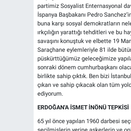
Yerel Yaşam
partimiz Sosyalist Enternasyonal dav
İspanya Başbakanı Pedro Sanchez’in
Canlı Yayın
buna karşı sosyal demokratların nele
ırkçılığın yarattığı tehditleri ve bu 
savaşını konuştuk ve elbette 19 Mart 
Saraçhane eylemleriyle 81 ilde büt
püskürttüğümüz geleceğimize yapıla
sonraki dönem cumhurbaşkanı olac
birlikte sahip çıktık. Ben bizi İstanb
çıkan ve sahip çıkacak olan tüm yol
ediyorum.
ERDOĞAN'A İSMET İNÖNÜ TEPKİSİ
65 yıl önce yapılan 1960 darbesi seçi
seçilmişlerin yerine askerlerin ve on