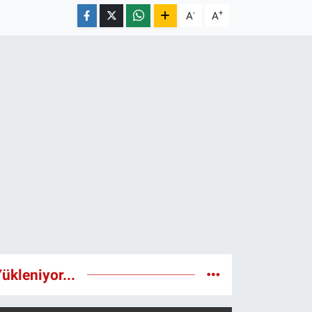
-
+
A
A
ükleniyor...