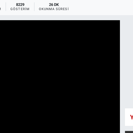
8229
26 DK
M
GÖSTERIM
OKUNMA SÜRESI
Y