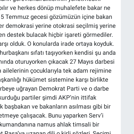
apılır ve herkes dönüp muhalefete bakar ne
 15 Temmuz gecesi gözümüzün içine bakan
er demokrasi yerine otokrasi seçilmiş yerine
n destek bulacak hiçbir işareti görmediler.
rşı olduk. O konularda irade ortaya koyduk.
hurbaşkanı sıfatı taşıyorken kendisi şu anda
ında oturuyorken çıkacak 27 Mayıs darbesi
 ailelerinin çocuklarıyla tek adam rejimine
şkanlığı hükümet sistemine karşı birlikte
arbeye uğrayan Demokrat Parti ve o darbe
kurduğu partiler şimdi AKP’nin ittifak
ek başbakan ve bakanların asılması gibi bir
tmeye çalışacak. Bunu yaparken Serv’i
in kumandanına namus ahlak timsali bir
Paşa’ya uzanan dili o kirli sözleri, Seçimi