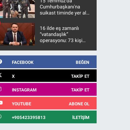
15 Temmuz'da
Cumhurbaşkanı'na
suikast timinde yer alan
firari FETÖ hükümlüsü
10 yıl sonra yakalandı
16 ilde eş zamanlı
“vatandaşlık”
operasyonu: 73 kişi
gözaltına alındı
FACEBOOK
BEĞEN
X
TAKIP ET
INSTAGRAM
TAKIP ET
YOUTUBE
ABONE OL
+905423395813
İLETIŞIM