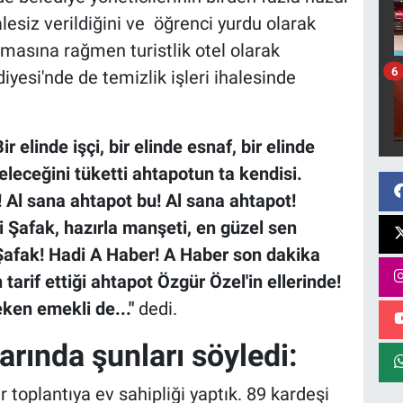
alesiz verildiğini ve öğrenci yurdu olarak
amasına rağmen turistlik otel olarak
6
diyesi'nde de temizlik işleri ihalesinde
ir elinde işçi, bir elinde esnaf, bir elinde
geleceğini tüketti ahtapotun ta kendisi.
! Al sana ahtapot bu! Al sana ahtapot!
ni Şafak, hazırla manşeti, en güzel sen
Şafak! Hadi A Haber! A Haber son dakika
tarif ettiği ahtapot Özgür Özel'in ellerinde!
eken emekli de..."
dedi.
rında şunları söyledi:
r toplantıya ev sahipliği yaptık. 89 kardeşi