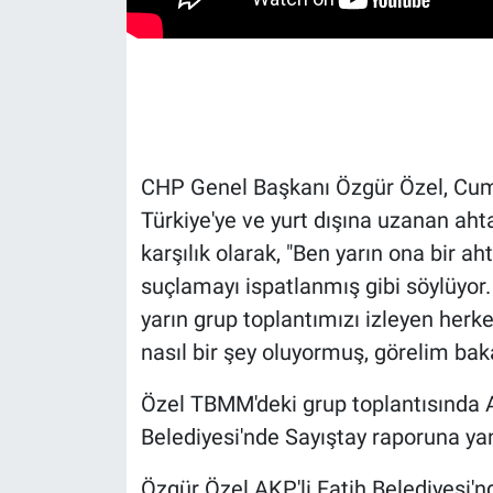
Gündem Özel
Günün görüntüsü
Haber
CHP Genel Başkanı Özgür Özel, Cumh
Türkiye'ye ve yurt dışına uzanan ahta
İlan
karşılık olarak, "Ben yarın ona bir 
Kimdir
suçlamayı ispatlanmış gibi söylüyor.
yarın grup toplantımızı izleyen her
Koronavirüs
nasıl bir şey oluyormuş, görelim bak
Kültür Sanat
Özel TBMM'deki grup toplantısında A
Belediyesi'nde Sayıştay raporuna yan
Ne demişti
Özgür Özel AKP'li Fatih Belediyesi'nd