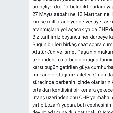
amaçlıyordu. Darbeler iktidarlara y
27 MAyıs sabahı ne 12 Mart’tan ne
kimse milli irade yerine vesayet ask
atanmışlara yol açacak ya da CHP’de
Biz tarihimiz boyunca her darbeye ka
Bugün birileri birkaç saat sonra cum
Atatürk’ün ve İsmet Paşa’nın makam
üzerinden,, o darbenin mağdurlarının
karşı bugün getirilen güya cumhurba
mücadele ettiğimiz aileler. O gün d
sürecinde darbenin içinde olanların 
ortakları kendisini bir kenara çekec
utanç üzerinden onu CHP’ye mahal e
yırtıp Lozan’ı yapan, batı cephesin
devlet adamına dil uzatacak. O İsmet 