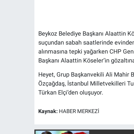
Gündem Özel
Günün görüntüsü
Beykoz Belediye Başkanı Alaattin Köse
suçundan sabah saatlerinde evinden g
Haber
alınmasına tepki yağarken CHP Gene
Başkanı Alaattin Köseler’in gözaltına 
İlan
Heyet, Grup Başkanvekili Ali Mahir 
Kimdir
Özçağdaş, İstanbul Milletvekilleri T
Koronavirüs
Türkan Elçi’den oluşuyor.
Kültür Sanat
Kaynak:
HABER MERKEZİ
Ne demişti