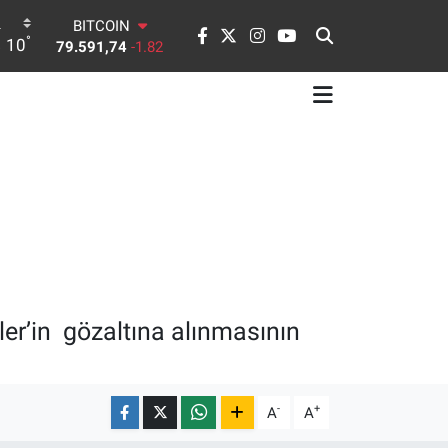
DOLAR
°
10
45,43620
0.02
EURO
53,38690
0.19
STERLİN
61,60380
0.18
G.ALTIN
6862,09000
0.19
BİST100
14.598,00
0
BITCOIN
79.591,74
-1.82
er’in gözaltına alınmasının
-
+
A
A