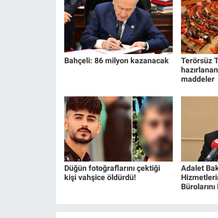
Yerel Yaşam
Canlı Yayın
Bahçeli: 86 milyon kazanacak
Terörsüz T
hazırlanan
maddeler
Düğün fotoğraflarını çektiği
Adalet Bak
kişi vahşice öldürdü!
Hizmetlerin
Bürolarını