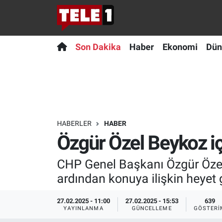
Anında Manşet
Son Dakika
Nöbetçi Eczaneler
Son Dakika
Haber
Ekonomi
Dün
Başka Sohbetler
Haber
Hava Durumu
Belgesel
Ekonomi
Namaz Vakitleri
Bilim turu
Dünya
Trafik Durumu
HABERLER
HABER
Özgür Özel Beykoz iç
Bilim ve Teknoloji Evreni
Teknoloji
Süper Lig Puan Durumu ve Fikstür
CHP Genel Başkanı Özgür Özel,
Doğa Konuşuyor
Sağlık
Tüm Manşetler
ardından konuya ilişkin heyet 
Dünya
Spor
Son Dakika Haberleri
27.02.2025 - 11:00
27.02.2025 - 15:53
639
YAYINLANMA
GÜNCELLEME
GÖSTERI
Ege Saati
Yayın Akışı
Haber Arşivi