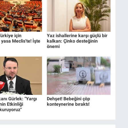
ürkiye için
Yaz ishallerine karşı güçlü bir
 yasa Meclis'te! İşte
kalkan: Çinko desteğinin
önemi
anı Gürlek: "Yargı
Dehşet! Bebeğini çöp
in Etkinliği
konteynerine bıraktı!
 kuruyoruz"