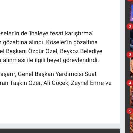
2
ler'in de 'ihaleye fesat karıştırma'
özaltına alındı. Köseler'in gözaltına
l Başkanı Özgür Özel, Beykoz Belediye
3
alınması ile ilgili heyet görevlendirdi.
Başarır, Genel Başkan Yardımcısı Suat
uran Taşkın Özer, Ali Göçek, Zeynel Emre ve
4
5