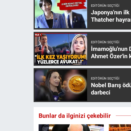
Nedir
EDITÖRÜN SEÇTIĞI
Japonya'nın ilk
Popüler
Thatcher hayra
Programlar
EDITÖRÜN SEÇTIĞI
Sağlık
İmamoğlu'nun D
Ahmet Özer'in k
Spor
Teknoloji
EDITÖRÜN SEÇTIĞI
Nobel Barış öd
Türkiye'nin Geleceği
darbeci
Türkiye'nin Gündemi
Bunlar da ilginizi çekebilir
Yerel Gündem