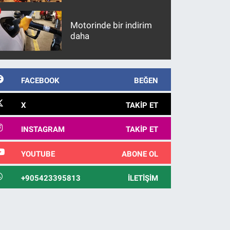
maddeler
Motorinde bir indirim
daha
FACEBOOK
BEĞEN
X
TAKIP ET
INSTAGRAM
TAKIP ET
YOUTUBE
ABONE OL
+905423395813
İLETIŞIM