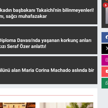
6
 kadın başbakanı Takaichi'nin bilinmeyenleri!
nı, sağcı muhafazakar
iploma Davası'nda yaşanan korkunç anları
ızı Seraf Özer anlattı!
ülünü alan Maria Corina Machado aslında bir