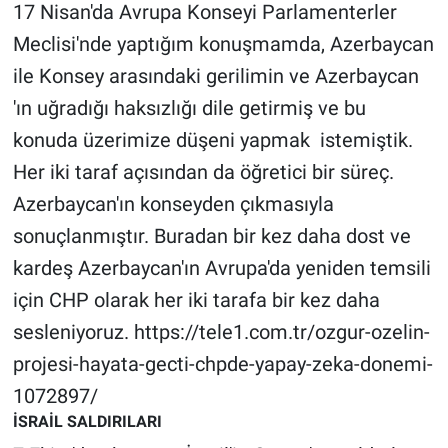
17 Nisan'da Avrupa Konseyi Parlamenterler
Yerel Yaşam
Meclisi'nde yaptığım konuşmamda, Azerbaycan
Canlı Yayın
ile Konsey arasındaki gerilimin ve Azerbaycan
'ın uğradığı haksızlığı dile getirmiş ve bu
konuda üzerimize düşeni yapmak istemiştik.
Her iki taraf açısından da öğretici bir süreç.
Azerbaycan'ın konseyden çıkmasıyla
sonuçlanmıştır. Buradan bir kez daha dost ve
kardeş Azerbaycan'ın Avrupa'da yeniden temsili
için CHP olarak her iki tarafa bir kez daha
sesleniyoruz. https://tele1.com.tr/ozgur-ozelin-
projesi-hayata-gecti-chpde-yapay-zeka-donemi-
1072897/
İSRAİL SALDIRILARI