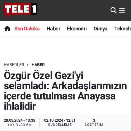
Anında Manşet
Son Dakika
Nöbetçi Eczaneler
Son Dakika
Haber
Ekonomi
Dünya
Teknolo
Başka Sohbetler
Haber
Hava Durumu
Belgesel
Ekonomi
Namaz Vakitleri
HABERLER
HABER
Bilim turu
Dünya
Trafik Durumu
Özgür Özel Gezi'yi
Bilim ve Teknoloji Evreni
Teknoloji
Süper Lig Puan Durumu ve Fikstür
selamladı: Arkadaşlarımızın
içerde tutulması Anayasa
Doğa Konuşuyor
Sağlık
Tüm Manşetler
ihlalidir
Dünya
Spor
Son Dakika Haberleri
28.05.2024 - 13:35
02.10.2024 - 12:51
3
YAYINLANMA
GÜNCELLEME
GÖSTERIM
Ege Saati
Yayın Akışı
Haber Arşivi