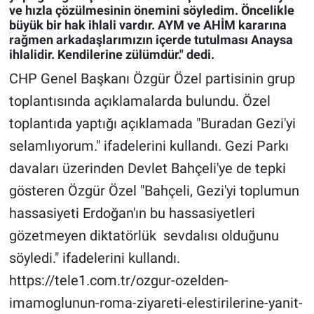
ve hızla çözülmesinin önemini söyledim. Öncelikle
büyük bir hak ihlali vardır. AYM ve AHİM kararına
Gündem Özel
rağmen arkadaşlarımızın içerde tutulması Anaysa
ihlalidir. Kendilerine zülümdür." dedi.
Günün görüntüsü
CHP Genel Başkanı Özgür Özel partisinin grup
toplantısında açıklamalarda bulundu. Özel
Haber
toplantıda yaptığı açıklamada "Buradan Gezi'yi
İlan
selamlıyorum." ifadelerini kullandı. Gezi Parkı
davaları üzerinden Devlet Bahçeli'ye de tepki
Kimdir
gösteren Özgür Özel "Bahçeli, Gezi'yi toplumun
Koronavirüs
hassasiyeti Erdoğan'ın bu hassasiyetleri
gözetmeyen diktatörlük sevdalısı olduğunu
Kültür Sanat
söyledi." ifadelerini kullandı.
https://tele1.com.tr/ozgur-ozelden-
Ne demişti
imamoglunun-roma-ziyareti-elestirilerine-yanit-