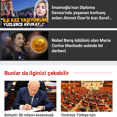
İmamoğlu'nun Diploma
Davası'nda yaşanan korkunç
anları Ahmet Özer'in kızı Seraf
Özer anlattı!
Nobel Barış ödülünü alan Maria
Corina Machado aslında bir
darbeci
Bunlar da ilginizi çekebilir
Bahçeli: 86 milyon kazanacak
Terörsüz Türkiye için