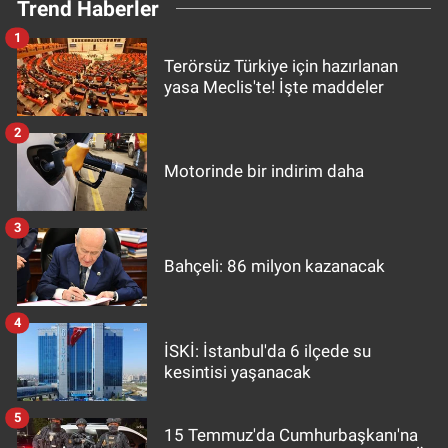
Trend Haberler
1
Terörsüz Türkiye için hazırlanan
yasa Meclis'te! İşte maddeler
2
Motorinde bir indirim daha
3
Bahçeli: 86 milyon kazanacak
4
İSKİ: İstanbul'da 6 ilçede su
kesintisi yaşanacak
5
15 Temmuz'da Cumhurbaşkanı'na