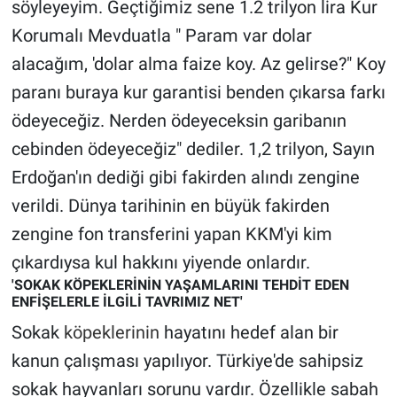
söyleyeyim. Geçtiğimiz sene 1.2 trilyon lira Kur
Korumalı Mevduatla " Param var dolar
alacağım, 'dolar alma faize koy. Az gelirse?" Koy
paranı buraya kur garantisi benden çıkarsa farkı
ödeyeceğiz. Nerden ödeyeceksin garibanın
cebinden ödeyeceğiz" dediler. 1,2 trilyon, Sayın
Erdoğan'ın dediği gibi fakirden alındı zengine
verildi. Dünya tarihinin en büyük fakirden
zengine fon transferini yapan KKM'yi kim
çıkardıysa kul hakkını yiyende onlardır.
'SOKAK KÖPEKLERİNİN YAŞAMLARINI TEHDİT EDEN
ENFİŞELERLE İLGİLİ TAVRIMIZ NET'
Sokak
köpeklerinin
hayatını hedef alan bir
kanun çalışması yapılıyor. Türkiye'de sahipsiz
sokak hayvanları sorunu vardır. Özellikle sabah