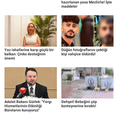
hazırlanan yasa Meclis'te! İşte
maddeler
Yaz ishallerine karşı güçlü bir
Düğün fotoğraflarını çektiği
kalkan: Çinko desteğinin
kişi vahşice öldürdü!
önemi
Adalet Bakanı Gürlek: "Yargı
Dehşet! Bebeğini çöp
Hizmetlerinin Etkinliği
konteynerine bıraktı!
Bürolarını kuruyoruz"