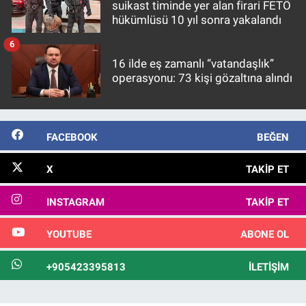
suikast timinde yer alan firari FETÖ
hükümlüsü 10 yıl sonra yakalandı
6
16 ilde eş zamanlı “vatandaşlık”
operasyonu: 73 kişi gözaltına alındı
FACEBOOK
BEĞEN
X
TAKIP ET
INSTAGRAM
TAKIP ET
YOUTUBE
ABONE OL
+905423395813
İLETIŞIM