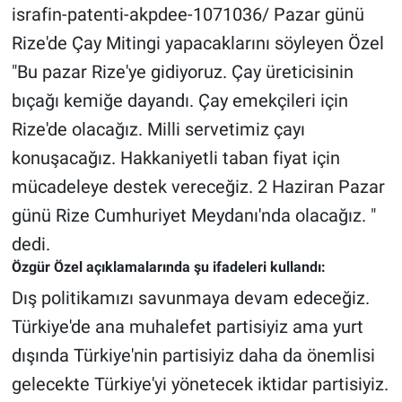
Nedir
israfin-patenti-akpdee-1071036/ Pazar günü
Rize'de Çay Mitingi yapacaklarını söyleyen Özel
Popüler
"Bu pazar Rize'ye gidiyoruz. Çay üreticisinin
Programlar
bıçağı kemiğe dayandı. Çay emekçileri için
Rize'de olacağız. Milli servetimiz çayı
Sağlık
konuşacağız. Hakkaniyetli taban fiyat için
mücadeleye destek vereceğiz. 2 Haziran Pazar
Spor
günü Rize Cumhuriyet Meydanı'nda olacağız. "
Teknoloji
dedi.
Özgür Özel açıklamalarında şu ifadeleri kullandı:
Türkiye'nin Geleceği
Dış politikamızı savunmaya devam edeceğiz.
Türkiye'de ana muhalefet partisiyiz ama yurt
Türkiye'nin Gündemi
dışında Türkiye'nin partisiyiz daha da önemlisi
Yerel Gündem
gelecekte Türkiye'yi yönetecek iktidar partisiyiz.