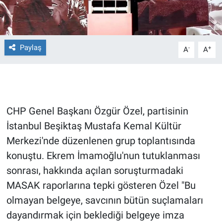
Gündem Özel
Paylaş
Günün görüntüsü
-
+
A
A
Haber
İlan
CHP Genel Başkanı Özgür Özel, partisinin
Kimdir
İstanbul Beşiktaş Mustafa Kemal Kültür
Merkezi'nde düzenlenen grup toplantısında
Koronavirüs
konuştu. Ekrem İmamoğlu'nun tutuklanması
sonrası, hakkında açılan soruşturmadaki
Kültür Sanat
MASAK raporlarına tepki gösteren Özel "Bu
olmayan belgeye, savcının bütün suçlamaları
Ne demişti
dayandırmak için beklediği belgeye imza