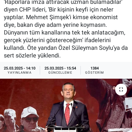
'Raporlara imza attıracak uzman bulamadılar'
diyen CHP lideri, 'Bir kişinin keyfi için neler
Ege'den Esintiler
İletişim
yaptılar. Mehmet Şimşek'i kimse ekonomist
diye, bakan diye adam yerine koymasın.
Eğitim
Dünyanın tüm kanallarına tek tek anlatacağım,
gerçek yüzlerini göstereceğim' ifadelerini
Eğlence
kullandı. Öte yandan Özel Süleyman Soylu'ya da
sert sözlerle yüklendi.
Ekonomi
25.03.2025 - 14:10
25.03.2025 - 15:54
1384
Forum
YAYINLANMA
GÜNCELLEME
GÖSTERIM
Gerçeğin İzinde
Gün Başlıyor
Gün Bitiyor
Gün Ortası