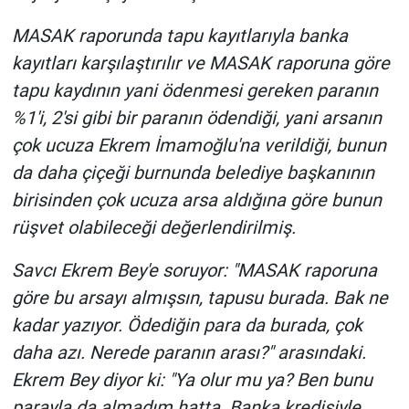
Yerel Yaşam
MASAK raporunda tapu kayıtlarıyla banka
kayıtları karşılaştırılır ve MASAK raporuna göre
Canlı Yayın
tapu kaydının yani ödenmesi gereken paranın
%1'i, 2'si gibi bir paranın ödendiği, yani arsanın
çok ucuza Ekrem İmamoğlu'na verildiği, bunun
da daha çiçeği burnunda belediye başkanının
birisinden çok ucuza arsa aldığına göre bunun
rüşvet olabileceği değerlendirilmiş.
Savcı Ekrem Bey'e soruyor: "MASAK raporuna
göre bu arsayı almışsın, tapusu burada. Bak ne
kadar yazıyor. Ödediğin para da burada, çok
daha azı. Nerede paranın arası?" arasındaki.
Ekrem Bey diyor ki: "Ya olur mu ya? Ben bunu
parayla da almadım hatta. Banka kredisiyle