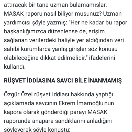
Nedir
attıracak bir tane uzman bulamamışlar.
MASAK raporu nasıl biliyor musunuz? Uzman
Popüler
yardımcısı şöyle yazmış: "Her ne kadar bu rapor
başkanlığımızca düzenlense de, erişim
Programlar
sağlanan verilerdeki haliyle yer aldığından veri
Sağlık
sahibi kurumlarca yanlış girişler söz konusu
olabileceğine dikkat edilmelidir." ifadelerini
Spor
kullandı.
Teknoloji
RÜŞVET İDDİASINA SAVCI BİLE İNANMAMIŞ
Türkiye'nin Geleceği
Özgür Özel rüşvet iddiası hakkında yaptığı
açıklamada savcının Ekrem İmamoğlu'nun
Türkiye'nin Gündemi
kapora olarak gönderdiği parayı MASAK
raporunda anapara sandıklarını anladığını
Yerel Gündem
söyleyerek şöyle konuştu: