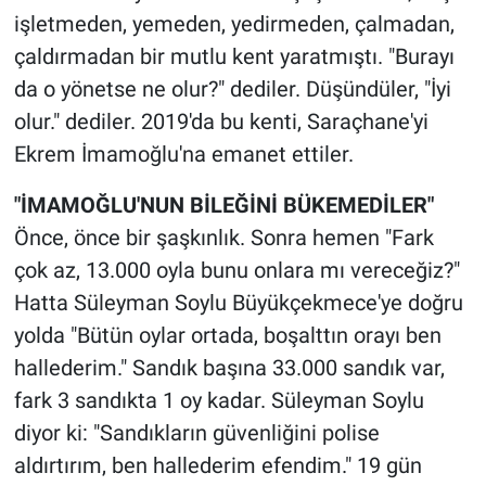
işletmeden, yemeden, yedirmeden, çalmadan,
çaldırmadan bir mutlu kent yaratmıştı. "Burayı
da o yönetse ne olur?" dediler. Düşündüler, "İyi
olur." dediler. 2019'da bu kenti, Saraçhane'yi
Ekrem İmamoğlu'na emanet ettiler.
"İMAMOĞLU'NUN BİLEĞİNİ BÜKEMEDİLER"
Önce, önce bir şaşkınlık. Sonra hemen "Fark
çok az, 13.000 oyla bunu onlara mı vereceğiz?"
Hatta Süleyman Soylu Büyükçekmece'ye doğru
yolda "Bütün oylar ortada, boşalttın orayı ben
hallederim." Sandık başına 33.000 sandık var,
fark 3 sandıkta 1 oy kadar. Süleyman Soylu
diyor ki: "Sandıkların güvenliğini polise
aldırtırım, ben hallederim efendim." 19 gün