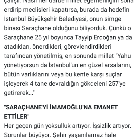
çalışır. Nasıl her darbe millet egemenliğini sona
erdirip meclisleri kapatırsa, burada da hedefin
İstanbul Büyükşehir Belediyesi, onun simge
binası Saraçhane olduğunu biliyorduk. Çünkü o
Saraçhane 25 yıl boyunca Tayyip Erdoğan ya da
atadıkları, önerdikleri, görevlendirdikleri
tarafından yönetilmiş, en sonunda millet "Yahu
yönetiyorsun da İstanbul'un en güzel arsalarını,
bütün varlıklarını veya bu kente karşı suçlar
işleyerek 4 tane devraldığın gökdeleni 257'ye
getirerek..."
"SARAÇHANE'Yİ İMAMOĞLU'NA EMANET
ETTİLER"
Her geçen gün yoksulluk artıyor. İşsizlik artıyor.
Sorunlar büyüyor. Şehir yaşanılamaz hale