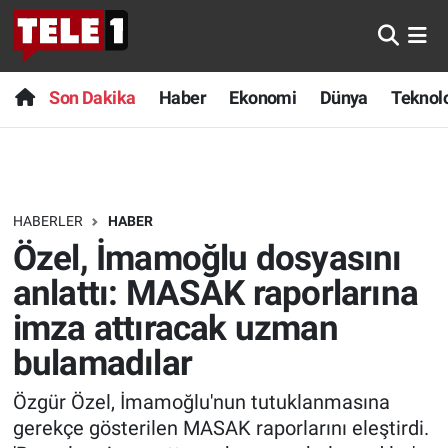
Anında Manşet
Son Dakika
Nöbetçi Eczaneler
Son Dakika
Haber
Ekonomi
Dünya
Teknolo
Başka Sohbetler
Haber
Hava Durumu
Belgesel
Ekonomi
Namaz Vakitleri
HABERLER
HABER
Bilim turu
Dünya
Trafik Durumu
Özel, İmamoğlu dosyasını
Bilim ve Teknoloji Evreni
Teknoloji
Süper Lig Puan Durumu ve Fikstür
anlattı: MASAK raporlarına
imza attıracak uzman
Doğa Konuşuyor
Sağlık
Tüm Manşetler
bulamadılar
Dünya
Spor
Son Dakika Haberleri
Özgür Özel, İmamoğlu'nun tutuklanmasına
gerekçe gösterilen MASAK raporlarını eleştirdi.
Ege Saati
Yayın Akışı
Haber Arşivi