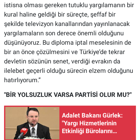
istisna olması gereken tutuklu yargılamanın bir
Yerel Yaşam
kural haline geldiği bir süreçte, şeffaf bir
Canlı Yayın
şekilde televizyon kanallarından yayınlanacak
yargılamaların son derece önemli olduğunu
düşünüyoruz. Bu diploma iptal meselesinin de
bir an önce çözülmesini ve Türkiye’de tekrar
devletin sözünün senet, verdiği evrakın da
ilelebet geçerli olduğu sürecin elzem olduğunu
hatırlıyorum.”
"BİR YOLSUZLUK VARSA PARTİSİ OLUR MU?"
Adalet Bakanı Gürlek:
"Yargı Hizmetlerinin
Etkinliği Bürolarını
kuruyoruz"