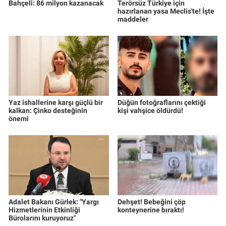
Bahçeli: 86 milyon kazanacak
Terörsüz Türkiye için
hazırlanan yasa Meclis'te! İşte
maddeler
Yaz ishallerine karşı güçlü bir
Düğün fotoğraflarını çektiği
kalkan: Çinko desteğinin
kişi vahşice öldürdü!
önemi
Adalet Bakanı Gürlek: "Yargı
Dehşet! Bebeğini çöp
Hizmetlerinin Etkinliği
konteynerine bıraktı!
Bürolarını kuruyoruz"