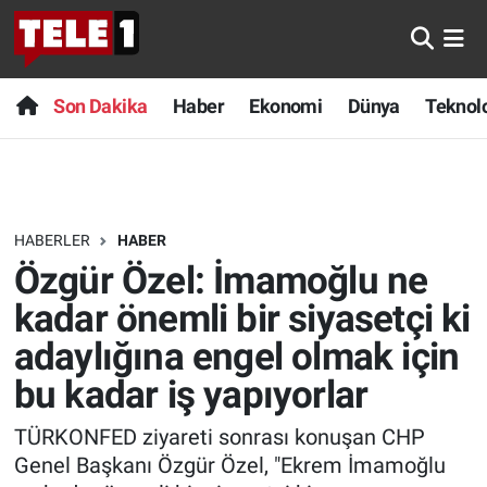
Anında Manşet
Son Dakika
Nöbetçi Eczaneler
Son Dakika
Haber
Ekonomi
Dünya
Teknolo
Başka Sohbetler
Haber
Hava Durumu
Belgesel
Ekonomi
Namaz Vakitleri
HABERLER
HABER
Bilim turu
Dünya
Trafik Durumu
Özgür Özel: İmamoğlu ne
Bilim ve Teknoloji Evreni
Teknoloji
Süper Lig Puan Durumu ve Fikstür
kadar önemli bir siyasetçi ki
adaylığına engel olmak için
Doğa Konuşuyor
Sağlık
Tüm Manşetler
bu kadar iş yapıyorlar
Dünya
Spor
Son Dakika Haberleri
TÜRKONFED ziyareti sonrası konuşan CHP
Genel Başkanı Özgür Özel, "Ekrem İmamoğlu
Ege Saati
Yayın Akışı
Haber Arşivi