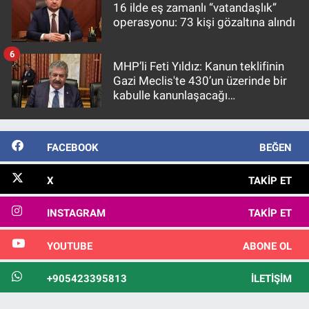
16 ilde eş zamanlı “vatandaşlık”
operasyonu: 73 kişi gözaltına alındı
6
MHP’li Feti Yıldız: Kanun teklifinin
Gazi Meclis'te 430’un üzerinde bir
kabulle kanunlaşacağı
görülmektedir
FACEBOOK
BEĞEN
X
TAKIP ET
INSTAGRAM
TAKIP ET
YOUTUBE
ABONE OL
+905423395813
İLETIŞIM