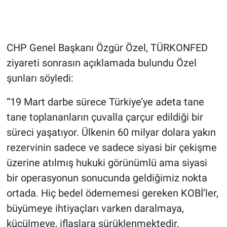
Gündem Özel
CHP Genel Başkanı Özgür Özel, TÜRKONFED
Günün görüntüsü
ziyareti sonrasın açıklamada bulundu Özel
Haber
şunları söyledi:
“19 Mart darbe sürece Türkiye’ye adeta tane
İlan
tane toplananların çuvalla çarçur edildiği bir
Kimdir
süreci yaşatıyor. Ülkenin 60 milyar dolara yakın
rezervinin sadece ve sadece siyasi bir çekişme
Koronavirüs
üzerine atılmış hukuki görünümlü ama siyasi
bir operasyonun sonucunda geldiğimiz nokta
Kültür Sanat
ortada. Hiç bedel ödememesi gereken KOBİ’ler,
Ne demişti
büyümeye ihtiyaçları varken daralmaya,
küçülmeye, iflaslara sürüklenmektedir.