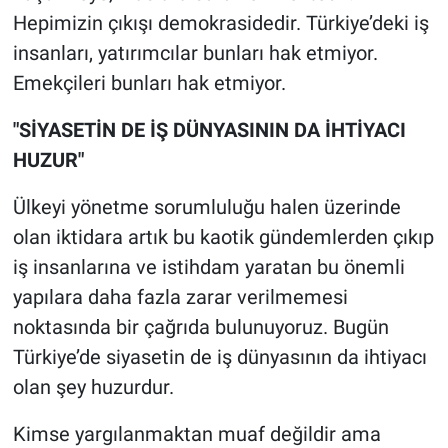
Nedir
Hepimizin çıkışı demokrasidedir. Türkiye’deki iş
insanları, yatırımcılar bunları hak etmiyor.
Popüler
Emekçileri bunları hak etmiyor.
Programlar
"SİYASETİN DE İŞ DÜNYASININ DA İHTİYACI
HUZUR"
Sağlık
Ülkeyi yönetme sorumluluğu halen üzerinde
Spor
olan iktidara artık bu kaotik gündemlerden çıkıp
Teknoloji
iş insanlarına ve istihdam yaratan bu önemli
yapılara daha fazla zarar verilmemesi
Türkiye'nin Geleceği
noktasında bir çağrıda bulunuyoruz. Bugün
Türkiye’de siyasetin de iş dünyasının da ihtiyacı
Türkiye'nin Gündemi
olan şey huzurdur.
Yerel Gündem
Kimse yargılanmaktan muaf değildir ama