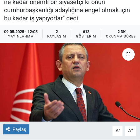
ne kadar önemli bir siyasetçi ki onun
cumhurbaşkanlığı adaylığına engel olmak için
Ege'den Esintiler
İletişim
bu kadar iş yapıyorlar" dedi.
Eğitim
09.05.2025 - 12:05
2
613
2 DK
YAYINLANMA
PAYLAŞIM
GÖSTERIM
OKUNMA SÜRESI
Eğlence
Ekonomi
Forum
Gerçeğin İzinde
Gün Başlıyor
Gün Bitiyor
Paylaş
-
+
A
A
Gün Ortası