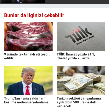
Bunlar da ilginizi çekebilir
9 üründe tek tırnaklı eti tespit
TÜİK: İhracat yüzde 21,1,
edildi
ithalat yüzde 23 arttı
Trump'tan İran'a saldırıların
Turizm sektörü çalışanlarına
kesilme nedenine yalanlama
aylık 3 bin 500 lira destek
verilecek