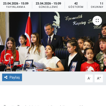
23.04.2026 - 15:09
23.04.2026 - 15:09
42
1 DK
YAYINLANMA
GÜNCELLEME
GÖSTERIM
OKUNMA S
Ege'den Esintiler
İletişim
Eğitim
Eğlence
Ekonomi
Forum
Gerçeğin İzinde
Paylaş
-
+
A
A
Gün Başlıyor
Gün Bitiyor
Gün Ortası