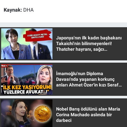
Kaynak:
DHA
Japonya'nın ilk kadın başbakanı
Takaichi'nin bilinmeyenleri!
Thatcher hayranı, sağcı
muhafazakar
İmamoğlu'nun Diploma
Davası'nda yaşanan korkunç
anları Ahmet Özer'in kızı Seraf
Özer anlattı!
Nobel Barış ödülünü alan Maria
Corina Machado aslında bir
darbeci