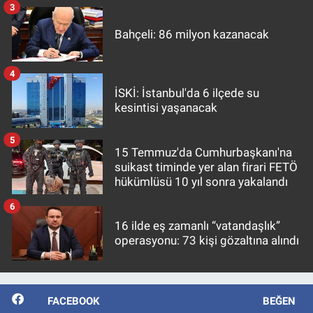
3
Bahçeli: 86 milyon kazanacak
4
İSKİ: İstanbul'da 6 ilçede su
kesintisi yaşanacak
5
15 Temmuz'da Cumhurbaşkanı'na
suikast timinde yer alan firari FETÖ
hükümlüsü 10 yıl sonra yakalandı
6
16 ilde eş zamanlı “vatandaşlık”
operasyonu: 73 kişi gözaltına alındı
FACEBOOK
BEĞEN