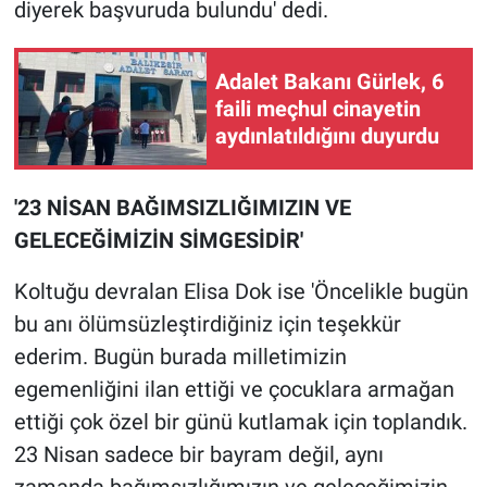
Nedir
diyerek başvuruda bulundu' dedi.
Popüler
Adalet Bakanı Gürlek, 6
faili meçhul cinayetin
Programlar
aydınlatıldığını duyurdu
Sağlık
'23 NİSAN BAĞIMSIZLIĞIMIZIN VE
Spor
GELECEĞİMİZİN SİMGESİDİR'
Teknoloji
Koltuğu devralan Elisa Dok ise 'Öncelikle bugün
bu anı ölümsüzleştirdiğiniz için teşekkür
Türkiye'nin Geleceği
ederim. Bugün burada milletimizin
egemenliğini ilan ettiği ve çocuklara armağan
Türkiye'nin Gündemi
ettiği çok özel bir günü kutlamak için toplandık.
Yerel Gündem
23 Nisan sadece bir bayram değil, aynı