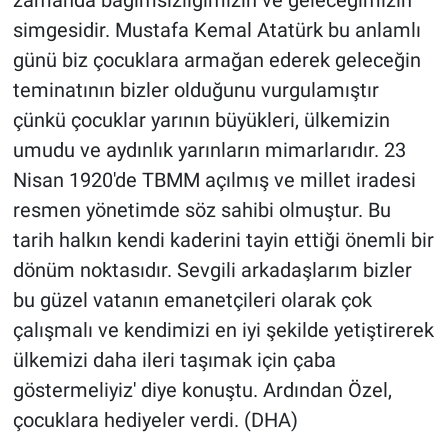
zamanda bağımsızlığımızın ve geleceğimizin
Yerel Yaşam
simgesidir. Mustafa Kemal Atatürk bu anlamlı
günü biz çocuklara armağan ederek geleceğin
Canlı Yayın
teminatının bizler olduğunu vurgulamıştır
çünkü çocuklar yarının büyükleri, ülkemizin
umudu ve aydınlık yarınların mimarlarıdır. 23
Nisan 1920'de TBMM açılmış ve millet iradesi
resmen yönetimde söz sahibi olmuştur. Bu
tarih halkın kendi kaderini tayin ettiği önemli bir
dönüm noktasıdır. Sevgili arkadaşlarım bizler
bu güzel vatanın emanetçileri olarak çok
çalışmalı ve kendimizi en iyi şekilde yetiştirerek
ülkemizi daha ileri taşımak için çaba
göstermeliyiz' diye konuştu. Ardından Özel,
çocuklara hediyeler verdi. (DHA)