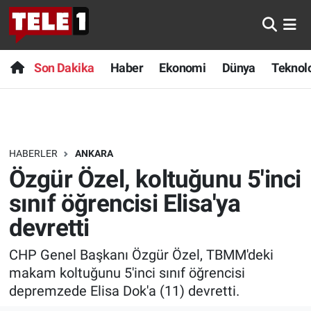
Anında Manşet
Son Dakika
Nöbetçi Eczaneler
Son Dakika
Haber
Ekonomi
Dünya
Teknolo
Başka Sohbetler
Haber
Hava Durumu
Belgesel
Ekonomi
Namaz Vakitleri
HABERLER
ANKARA
Bilim turu
Dünya
Trafik Durumu
Özgür Özel, koltuğunu 5'inci
Bilim ve Teknoloji Evreni
Teknoloji
Süper Lig Puan Durumu ve Fikstür
sınıf öğrencisi Elisa'ya
devretti
Doğa Konuşuyor
Sağlık
Tüm Manşetler
CHP Genel Başkanı Özgür Özel, TBMM'deki
Dünya
Spor
Son Dakika Haberleri
makam koltuğunu 5'inci sınıf öğrencisi
depremzede Elisa Dok'a (11) devretti.
Ege Saati
Yayın Akışı
Haber Arşivi