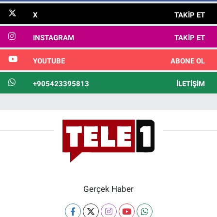
X
TAKIP ET
INSTAGRAM
TAKIP ET
YOUTUBE
ABONE OL
+905423395813
İLETIŞIM
Gerçek Haber