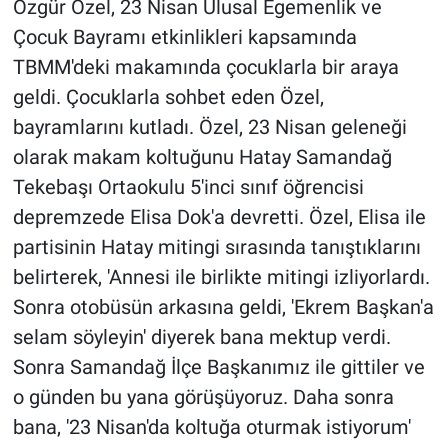
Özgür Özel, 23 Nisan Ulusal Egemenlik ve
Çocuk Bayramı etkinlikleri kapsamında
Gündem Özel
TBMM'deki makamında çocuklarla bir araya
geldi. Çocuklarla sohbet eden Özel,
Günün görüntüsü
bayramlarını kutladı. Özel, 23 Nisan geleneği
Haber
olarak makam koltuğunu Hatay Samandağ
Tekebaşı Ortaokulu 5'inci sınıf öğrencisi
İlan
depremzede Elisa Dok'a devretti. Özel, Elisa ile
partisinin Hatay mitingi sırasında tanıştıklarını
Kimdir
belirterek, 'Annesi ile birlikte mitingi izliyorlardı.
Koronavirüs
Sonra otobüsün arkasına geldi, 'Ekrem Başkan'a
selam söyleyin' diyerek bana mektup verdi.
Kültür Sanat
Sonra Samandağ İlçe Başkanımız ile gittiler ve
o günden bu yana görüşüyoruz. Daha sonra
Ne demişti
bana, '23 Nisan'da koltuğa oturmak istiyorum'