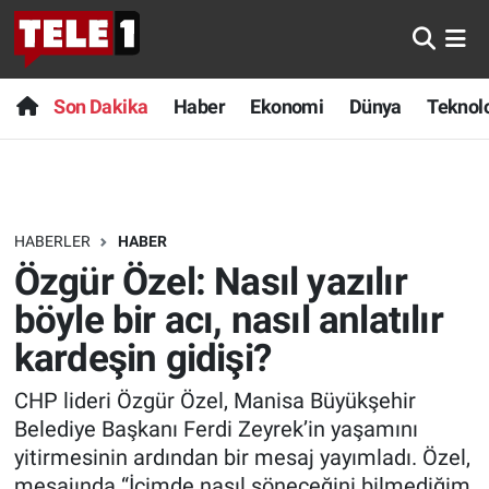
Anında Manşet
Son Dakika
Nöbetçi Eczaneler
Son Dakika
Haber
Ekonomi
Dünya
Teknolo
Başka Sohbetler
Haber
Hava Durumu
Belgesel
Ekonomi
Namaz Vakitleri
HABERLER
HABER
Bilim turu
Dünya
Trafik Durumu
Özgür Özel: Nasıl yazılır
Bilim ve Teknoloji Evreni
Teknoloji
Süper Lig Puan Durumu ve Fikstür
böyle bir acı, nasıl anlatılır
kardeşin gidişi?
Doğa Konuşuyor
Sağlık
Tüm Manşetler
CHP lideri Özgür Özel, Manisa Büyükşehir
Dünya
Spor
Son Dakika Haberleri
Belediye Başkanı Ferdi Zeyrek’in yaşamını
yitirmesinin ardından bir mesaj yayımladı. Özel,
Ege Saati
Yayın Akışı
Haber Arşivi
mesajında “İçimde nasıl söneceğini bilmediğim