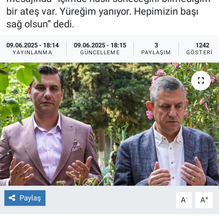
bir ateş var. Yüreğim yanıyor. Hepimizin başı
Ege'den Esintiler
İletişim
sağ olsun” dedi.
Eğitim
09.06.2025 - 18:14
09.06.2025 - 18:15
3
1242
YAYINLANMA
GÜNCELLEME
PAYLAŞIM
GÖSTERIM
Eğlence
Ekonomi
Forum
Gerçeğin İzinde
Gün Başlıyor
Gün Bitiyor
Paylaş
-
+
A
A
Gün Ortası