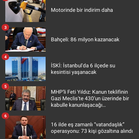
Motorinde bir indirim daha
3
Bahçeli: 86 milyon kazanacak
4
İSKİ: İstanbul'da 6 ilçede su
kesintisi yaşanacak
5
MHP’li Feti Yıldız: Kanun teklifinin
Gazi Meclis'te 430’un üzerinde bir
kabulle kanunlaşacağı
görülmektedir
6
16 ilde eş zamanlı “vatandaşlık”
operasyonu: 73 kişi gözaltına alındı