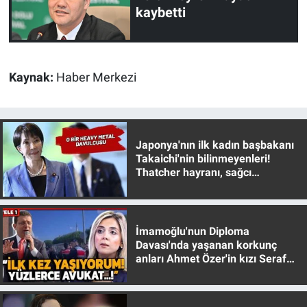
kaybetti
Yerel Yaşam
Canlı Yayın
Kaynak:
Haber Merkezi
Japonya'nın ilk kadın başbakanı
Takaichi'nin bilinmeyenleri!
Thatcher hayranı, sağcı
muhafazakar
İmamoğlu'nun Diploma
Davası'nda yaşanan korkunç
anları Ahmet Özer'in kızı Seraf
Özer anlattı!