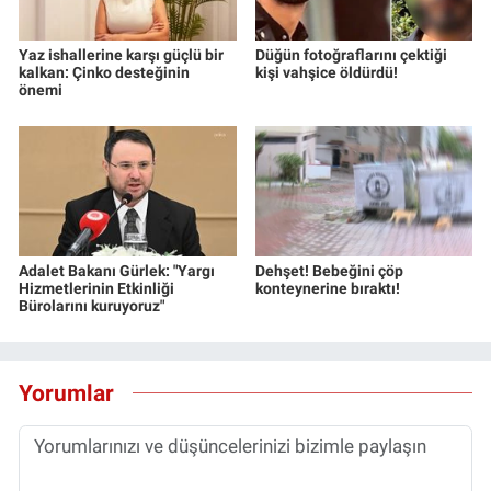
Yaz ishallerine karşı güçlü bir
Düğün fotoğraflarını çektiği
kalkan: Çinko desteğinin
kişi vahşice öldürdü!
önemi
Adalet Bakanı Gürlek: "Yargı
Dehşet! Bebeğini çöp
Hizmetlerinin Etkinliği
konteynerine bıraktı!
Bürolarını kuruyoruz"
Yorumlar