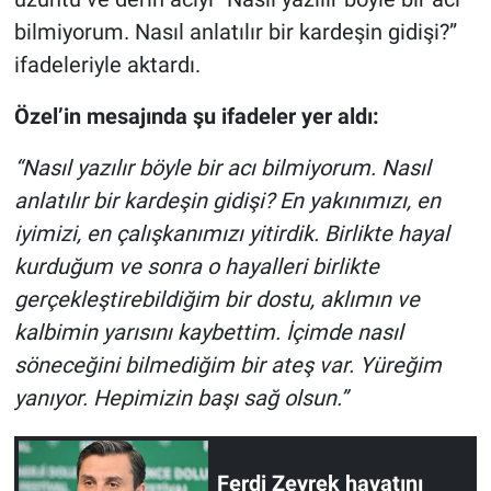
Nedir
bilmiyorum. Nasıl anlatılır bir kardeşin gidişi?”
ifadeleriyle aktardı.
Popüler
Özel’in mesajında şu ifadeler yer aldı:
Programlar
“Nasıl yazılır böyle bir acı bilmiyorum. Nasıl
Sağlık
anlatılır bir kardeşin gidişi? En yakınımızı, en
Spor
iyimizi, en çalışkanımızı yitirdik. Birlikte hayal
kurduğum ve sonra o hayalleri birlikte
Teknoloji
gerçekleştirebildiğim bir dostu, aklımın ve
kalbimin yarısını kaybettim. İçimde nasıl
Türkiye'nin Geleceği
söneceğini bilmediğim bir ateş var. Yüreğim
yanıyor. Hepimizin başı sağ olsun.”
Türkiye'nin Gündemi
Yerel Gündem
Ferdi Zeyrek hayatını