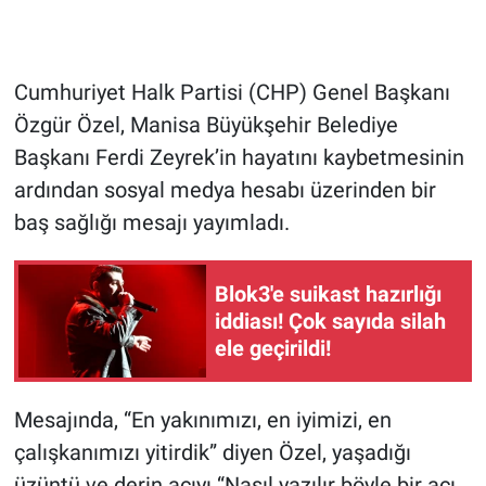
Gündem Özel
Cumhuriyet Halk Partisi (CHP) Genel Başkanı
Günün görüntüsü
Özgür Özel, Manisa Büyükşehir Belediye
Başkanı Ferdi Zeyrek’in hayatını kaybetmesinin
Haber
ardından sosyal medya hesabı üzerinden bir
İlan
baş sağlığı mesajı yayımladı.
Kimdir
Blok3'e suikast hazırlığı
iddiası! Çok sayıda silah
Koronavirüs
ele geçirildi!
Kültür Sanat
Mesajında, “En yakınımızı, en iyimizi, en
Ne demişti
çalışkanımızı yitirdik” diyen Özel, yaşadığı
üzüntü ve derin acıyı “Nasıl yazılır böyle bir acı