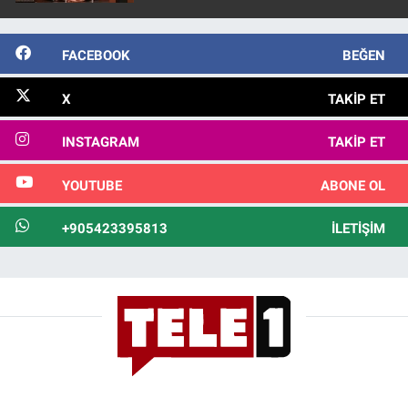
FACEBOOK
BEĞEN
X
TAKIP ET
INSTAGRAM
TAKIP ET
YOUTUBE
ABONE OL
+905423395813
İLETIŞIM