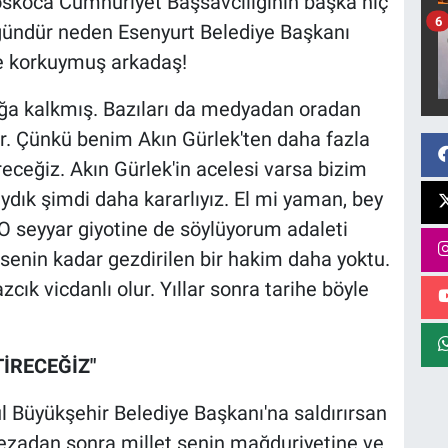
Koskoca Cumhuriyet Başsavcılığının başka hiç
6
gündür neden Esenyurt Belediye Başkanı
e korkuymuş arkadaş!
ağa kalkmış. Bazıları da medyadan oradan
r. Çünkü benim Akın Gürlek'ten daha fazla
receğiz. Akın Gürlek'in acelesi varsa bizim
ydık şimdi daha kararlıyız. El mi yaman, bey
 seyyar giyotine de söylüyorum adaleti
senin kadar gezdirilen bir hakim daha yoktu.
cık vicdanlı olur. Yıllar sonra tarihe böyle
TİRECEĞİZ"
l Büyükşehir Belediye Başkanı'na saldırırsan
 cezadan sonra millet senin mağduriyetine ve