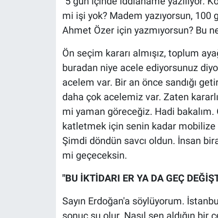
"5 gün içinde iddianame yazılıyor. 
Nedir
mi işi yok? Madem yazıyorsun, 100 
Popüler
Ahmet Özer için yazmıyorsun? Bu n
Ön seçim kararı almışız, toplum ay
Programlar
buradan niye acele ediyorsunuz diyo
Sağlık
acelem var. Bir an önce sandığı geti
daha çok acelemiz var. Zaten kararlı
Spor
mi yaman göreceğiz. Hadi bakalım. O
katletmek için senin kadar mobilize 
Teknoloji
Şimdi döndün savcı oldun. İnsan biraz
Türkiye'nin Geleceği
mi geçeceksin.
"BU İKTİDARI ER YA DA GEÇ DEĞİŞ
Türkiye'nin Gündemi
Sayın Erdoğan'a söylüyorum. İstanbu
Yerel Gündem
sonuç şu olur. Nasıl sen aldığın bir