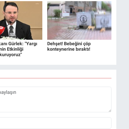
anı Gürlek: "Yargı
Dehşet! Bebeğini çöp
in Etkinliği
konteynerine bıraktı!
 kuruyoruz"