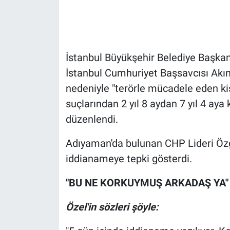
Gündem Özel
Günün görüntüsü
İstanbul Büyükşehir Belediye Başka
İstanbul Cumhuriyet Başsavcısı Akın G
Haber
nedeniyle "terörle mücadele eden kiş
suçlarından 2 yıl 8 aydan 7 yıl 4 ay
İlan
düzenlendi.
Kimdir
Adıyaman'da bulunan CHP Lideri Öz
Koronavirüs
iddianameye tepki gösterdi.
Kültür Sanat
"BU NE KORKUYMUŞ ARKADAŞ YA"
Özel'in sözleri şöyle:
Ne demişti