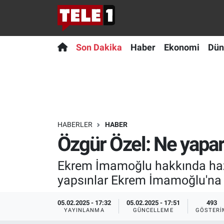
Anında Manşet
Son Dakika
Nöbetçi Eczaneler
Son Dakika
Haber
Ekonomi
Dün
Başka Sohbetler
Haber
Hava Durumu
Belgesel
Ekonomi
Namaz Vakitleri
Bilim turu
Dünya
Trafik Durumu
HABERLER
HABER
Özgür Özel: Ne yapa
Bilim ve Teknoloji Evreni
Teknoloji
Süper Lig Puan Durumu ve Fikstür
Ekrem İmamoğlu hakkında hazı
Doğa Konuşuyor
Sağlık
Tüm Manşetler
yapsınlar Ekrem İmamoğlu'na 
Dünya
Spor
Son Dakika Haberleri
05.02.2025 - 17:32
05.02.2025 - 17:51
493
YAYINLANMA
GÜNCELLEME
GÖSTERI
Ege Saati
Yayın Akışı
Haber Arşivi