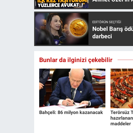
EDITÖRÜN SEÇTIĞI
Nobel Barış öd
darbeci
Bunlar da ilginizi çekebilir
Bahçeli: 86 milyon kazanacak
Terörsüz T
hazırlanan
maddeler