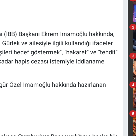
2
nı (İBB) Başkanı Ekrem İmamoğlu hakkında,
ürlek ve ailesiyle ilgili kullandığı ifadeler
ileri hedef göstermek", "hakaret" ve "tehdit"
3
a kadar hapis cezası istemiyle iddianame
gür Özel İmamoğlu hakkında hazırlanan
4
5