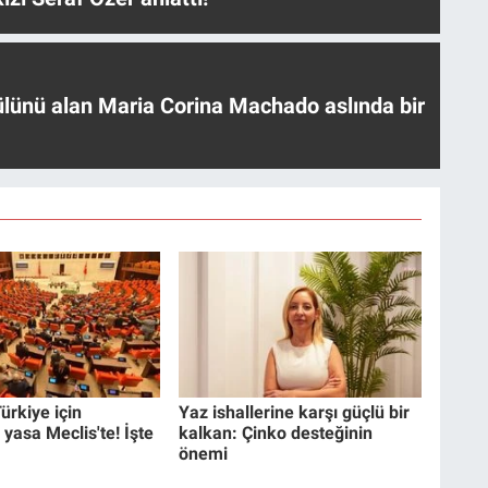
ülünü alan Maria Corina Machado aslında bir
ürkiye için
Yaz ishallerine karşı güçlü bir
 yasa Meclis'te! İşte
kalkan: Çinko desteğinin
önemi