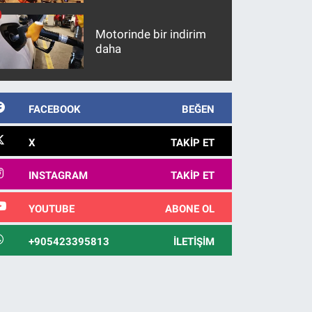
maddeler
Motorinde bir indirim
daha
FACEBOOK
BEĞEN
X
TAKIP ET
INSTAGRAM
TAKIP ET
YOUTUBE
ABONE OL
+905423395813
İLETIŞIM