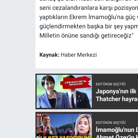
Yerel Yaşam
seni cezalandıranlara karşı pozisyon
yaptıkların Ekrem İmamoğlu'na güç v
Canlı Yayın
güçlendirmekten başka bir şey yapmaz
Milletin önüne sandığı getireceğiz"
Kaynak:
Haber Merkezi
EDITÖRÜN SEÇTIĞI
Japonya'nın ilk
Thatcher hayra
EDITÖRÜN SEÇTIĞI
İmamoğlu'nun D
Ahmet Özer'in k