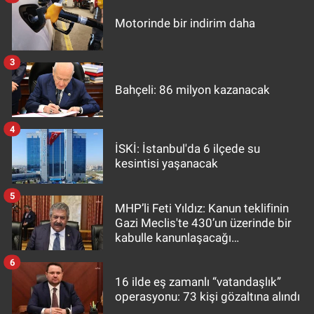
Motorinde bir indirim daha
3
Bahçeli: 86 milyon kazanacak
4
İSKİ: İstanbul'da 6 ilçede su
kesintisi yaşanacak
5
MHP’li Feti Yıldız: Kanun teklifinin
Gazi Meclis'te 430’un üzerinde bir
kabulle kanunlaşacağı
görülmektedir
6
16 ilde eş zamanlı “vatandaşlık”
operasyonu: 73 kişi gözaltına alındı