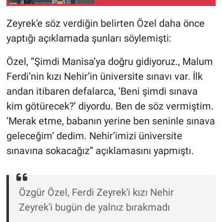
yalnız bırakmadı
Nedir
Zeyrek'e söz verdiğin belirten Özel daha önce
Popüler
yaptığı açıklamada şunları söylemişti:
Programlar
Özel, “Şimdi Manisa’ya doğru gidiyoruz., Malum
Ferdi’nin kızı Nehir’in üniversite sınavı var. İlk
Sağlık
andan itibaren defalarca, ‘Beni şimdi sınava
Spor
kim götürecek?’ diyordu. Ben de söz vermiştim.
‘Merak etme, babanın yerine ben seninle sınava
Teknoloji
geleceğim’ dedim. Nehir’imizi üniversite
sınavına sokacağız” açıklamasını yapmıştı.
Türkiye'nin Geleceği
Türkiye'nin Gündemi
Özgür Özel, Ferdi Zeyrek'i kızı Nehir
Yerel Gündem
Zeyrek'i bugün de yalnız bırakmadı