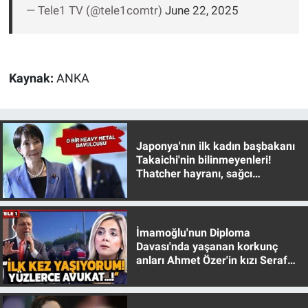
— Tele1 TV (@tele1comtr)
June 22, 2025
Yerel Yaşam
Canlı Yayın
Kaynak:
ANKA
Japonya'nın ilk kadın başbakanı
Takaichi'nin bilinmeyenleri!
Thatcher hayranı, sağcı
muhafazakar
İmamoğlu'nun Diploma
Davası'nda yaşanan korkunç
anları Ahmet Özer'in kızı Seraf
Özer anlattı!