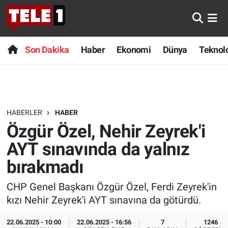
Anında Manşet
Son Dakika
Nöbetçi Eczaneler
Son Dakika
Haber
Ekonomi
Dünya
Teknolo
Başka Sohbetler
Haber
Hava Durumu
Belgesel
Ekonomi
Namaz Vakitleri
HABERLER
HABER
Bilim turu
Dünya
Trafik Durumu
Özgür Özel, Nehir Zeyrek'i
Bilim ve Teknoloji Evreni
Teknoloji
Süper Lig Puan Durumu ve Fikstür
AYT sınavında da yalnız
bırakmadı
Doğa Konuşuyor
Sağlık
Tüm Manşetler
CHP Genel Başkanı Özgür Özel, Ferdi Zeyrek'in
Dünya
Spor
Son Dakika Haberleri
kızı Nehir Zeyrek'i AYT sınavına da götürdü.
Ege Saati
Yayın Akışı
Haber Arşivi
22.06.2025 - 10:00
22.06.2025 - 16:56
7
1246