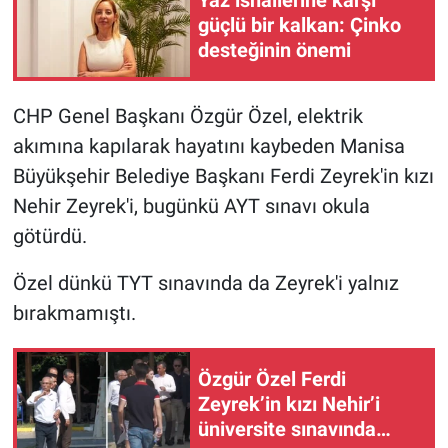
güçlü bir kalkan: Çinko
Gündem Özel
desteğinin önemi
Günün görüntüsü
CHP Genel Başkanı Özgür Özel, elektrik
akımına kapılarak hayatını kaybeden Manisa
Haber
Büyükşehir Belediye Başkanı Ferdi Zeyrek'in kızı
İlan
Nehir Zeyrek'i, bugünkü AYT sınavı okula
götürdü.
Kimdir
Özel dünkü TYT sınavında da Zeyrek'i yalnız
Koronavirüs
bırakmamıştı.
Kültür Sanat
Özgür Özel Ferdi
Zeyrek’in kızı Nehir’i
Ne demişti
üniversite sınavında