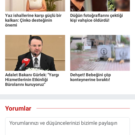
Yaz ishallerine karşı güçlü bir
Düğün fotoğraflarını çektiği
kalkan: Çinko desteğinin
kişi vahşice öldürdü!
önemi
Adalet Bakanı Gürlek: "Yargı
Dehşet! Bebeğini çöp
Hizmetlerinin Etkinliği
konteynerine bıraktı!
Bürolarını kuruyoruz"
Yorumlar