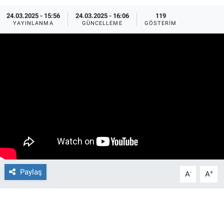
24.03.2025 - 15:56
24.03.2025 - 16:06
119
Ege'den Esintiler
İletişim
YAYINLANMA
GÜNCELLEME
GÖSTERIM
Eğitim
Eğlence
Ekonomi
Forum
Gerçeğin İzinde
Gün Başlıyor
Paylaş
-
+
A
A
Gün Bitiyor
Gün Ortası