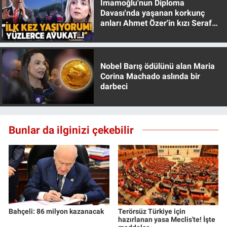
İmamoğlu'nun Diploma
Davası'nda yaşanan korkunç
anları Ahmet Özer'in kızı Seraf
Özer anlattı!
Nobel Barış ödülünü alan Maria
Corina Machado aslında bir
darbeci
Bunlar da ilginizi çekebilir
Bahçeli: 86 milyon kazanacak
Terörsüz Türkiye için
hazırlanan yasa Meclis'te! İşte