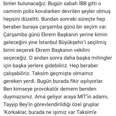
Nedir
binler bulunacağız. Bugün sabah İBB gitti o
caminin polis kovalarken devrilen şeyler olmuş
Popüler
hepsini düzeltti. Bundan sonraki süreçte hep
beraber buraya çarşamba günü bir seçim var.
Programlar
Çarşamba günü Ekrem Başkanın yerine kimin
Sağlık
geleceğini yine İstanbul Büyükşehir’i seçilmiş
birini seçerek Ekrem Başkanın vekilini
Spor
seçeceğiz. O andan sonra daha başka mitingler
için başka yerlere gidebiliriz. Hep beraber
Teknoloji
çalışabiliriz. Taksim geçmişte olmamız
gereken yerdi. Bugün burada fikir aşılıyorlar.
Türkiye'nin Geleceği
Ben kimseye provokatör demem benden
Türkiye'nin Gündemi
duymazsınız. Ama geliyor araya MİT’in adamı,
Tayyip Bey’in görevlendirildiği özel gruplar
Yerel Gündem
‘Korkaklar, burada ne işimiz var Taksim’e