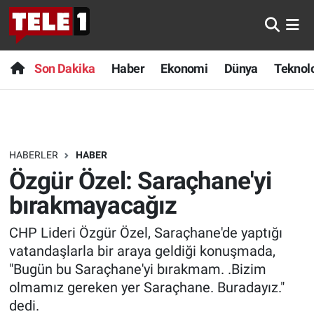
Anında Manşet
Son Dakika
Nöbetçi Eczaneler
Son Dakika
Haber
Ekonomi
Dünya
Teknolo
Başka Sohbetler
Haber
Hava Durumu
Belgesel
Ekonomi
Namaz Vakitleri
HABERLER
HABER
Bilim turu
Dünya
Trafik Durumu
Özgür Özel: Saraçhane'yi
Bilim ve Teknoloji Evreni
Teknoloji
Süper Lig Puan Durumu ve Fikstür
bırakmayacağız
CHP Lideri Özgür Özel, Saraçhane'de yaptığı
Doğa Konuşuyor
Sağlık
Tüm Manşetler
vatandaşlarla bir araya geldiği konuşmada,
Dünya
Spor
Son Dakika Haberleri
"Bugün bu Saraçhane'yi bırakmam. .Bizim
olmamız gereken yer Saraçhane. Buradayız."
Ege Saati
Yayın Akışı
Haber Arşivi
dedi.