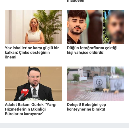
maddeler
Yaz ishallerine karşı güçlü bir
Düğün fotoğraflarını çektiği
kalkan: Çinko desteğinin
kişi vahşice öldürdü!
önemi
Adalet Bakanı Gürlek: "Yargı
Dehşet! Bebeğini çöp
Hizmetlerinin Etkinliği
konteynerine bıraktı!
Bürolarını kuruyoruz"