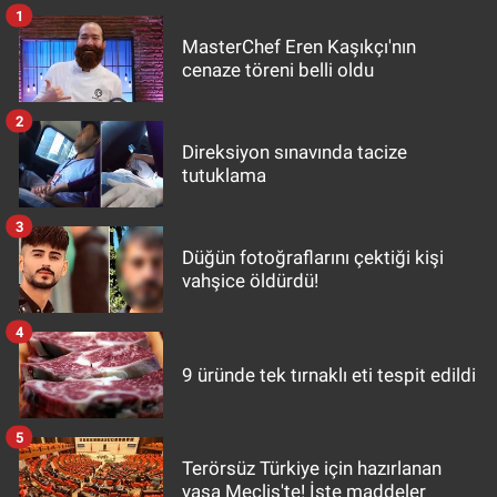
1
MasterChef Eren Kaşıkçı'nın
cenaze töreni belli oldu
2
Direksiyon sınavında tacize
tutuklama
3
Düğün fotoğraflarını çektiği kişi
vahşice öldürdü!
4
9 üründe tek tırnaklı eti tespit edildi
5
Terörsüz Türkiye için hazırlanan
yasa Meclis'te! İşte maddeler