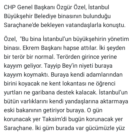
CHP Genel Başkanı Özgür Özel, İstanbul
Gündem Özel
Büyükşehir Belediye binasının bulunduğu
Saraçhane'de bekleyen vatandaşlarla konuştu.
Günün görüntüsü
Özel, "Bu bina İstanbul’un büyükşehirin yönetim
Haber
binası. Ekrem Başkanı hapse attılar. İki şeyden
bir terör bir normal. Terörden girince yerine
İlan
kayyım geliyor. Tayyip Bey’in niyeti buraya
kayyım koymaktı. Buraya kendi adamlarından
Kimdir
birini koyacak ne kent lokantası ne öğrenci
Koronavirüs
yurtları ne garibana destek kalacak. İstanbul’un
bütün varlıklarını kendi yandaşlarına aktarmaya
Kültür Sanat
eski bakanının getiriyor buraya. O gün
korunacak yer Taksim’di bugün korunacak yer
Ne demişti
Saraçhane. İki güm burada var gücümüzle yüz