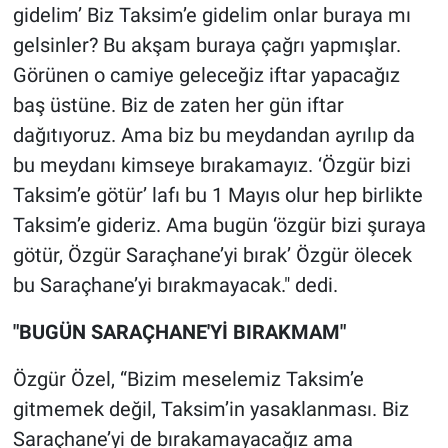
gidelim’ Biz Taksim’e gidelim onlar buraya mı
Yerel Yaşam
gelsinler? Bu akşam buraya çağrı yapmışlar.
Canlı Yayın
Görünen o camiye geleceğiz iftar yapacağız
baş üstüne. Biz de zaten her gün iftar
dağıtıyoruz. Ama biz bu meydandan ayrılıp da
bu meydanı kimseye bırakamayız. ‘Özgür bizi
Taksim’e götür’ lafı bu 1 Mayıs olur hep birlikte
Taksim’e gideriz. Ama bugün ‘özgür bizi şuraya
götür, Özgür Saraçhane’yi bırak’ Özgür ölecek
bu Saraçhane’yi bırakmayacak." dedi.
"BUGÜN SARAÇHANE'Yİ BIRAKMAM"
Özgür Özel, “Bizim meselemiz Taksim’e
gitmemek değil, Taksim’in yasaklanması. Biz
Saraçhane’yi de bırakamayacağız ama