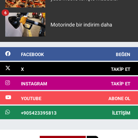
6
Motorinde bir indirim daha
FACEBOOK
BEĞEN
X
TAKIP ET
INSTAGRAM
TAKIP ET
YOUTUBE
ABONE OL
+905423395813
İLETIŞIM