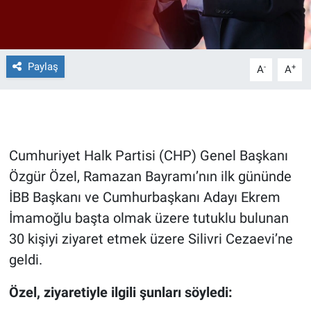
Gündem Özel
Paylaş
Günün görüntüsü
-
+
A
A
Haber
İlan
Cumhuriyet Halk Partisi (CHP) Genel Başkanı
Kimdir
Özgür Özel, Ramazan Bayramı’nın ilk gününde
İBB Başkanı ve Cumhurbaşkanı Adayı Ekrem
Koronavirüs
İmamoğlu başta olmak üzere tutuklu bulunan
30 kişiyi ziyaret etmek üzere Silivri Cezaevi’ne
Kültür Sanat
geldi.
Ne demişti
Özel, ziyaretiyle ilgili şunları söyledi: