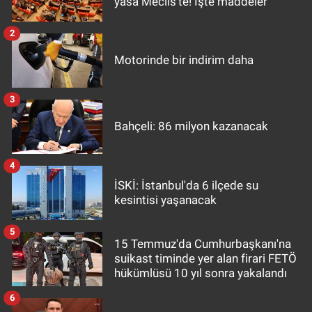
yasa Meclis'te! İşte maddeler
2
Motorinde bir indirim daha
3
Bahçeli: 86 milyon kazanacak
4
İSKİ: İstanbul'da 6 ilçede su
kesintisi yaşanacak
5
15 Temmuz'da Cumhurbaşkanı'na
suikast timinde yer alan firari FETÖ
hükümlüsü 10 yıl sonra yakalandı
6