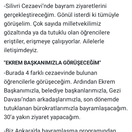
Nedir
-Silivri Cezaevi’nde bayram ziyaretlerini
gerçekleştireceğim. Gönül isterdi ki tümüyle
Popüler
görüşelim. Çok sayıda milletvekilimiz
gözaltında ya da tutuklu olan öğrencilere
Programlar
eriştiler, erişmeye çalışıyorlar. Ailelerle
Sağlık
iletişimdeyiz.
Spor
"EKREM BAŞKANIMIZLA GÖRÜŞECEĞİM"
-Burada 4 farklı cezaevinde bulunan
Teknoloji
öğrencilerle görüşeceğim. Ardından Ekrem
Başkanımızla, belediye başkanlarımızla, Gezi
Türkiye'nin Geleceği
Davası’ndan arkadaşlarımızla, son dönemde
Türkiye'nin Gündemi
tutuklanan bürokratlarımızla bayramlaşacağım.
30’a yakın ziyaret yapacağım.
Yerel Gündem
-Biz Ankara'da bayramlaşma programından