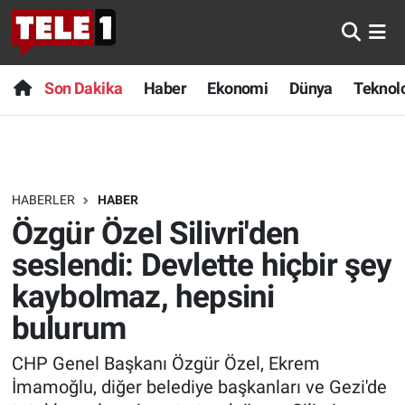
Anında Manşet
Son Dakika
Nöbetçi Eczaneler
Son Dakika
Haber
Ekonomi
Dünya
Teknolo
Başka Sohbetler
Haber
Hava Durumu
Belgesel
Ekonomi
Namaz Vakitleri
HABERLER
HABER
Bilim turu
Dünya
Trafik Durumu
Özgür Özel Silivri'den
Bilim ve Teknoloji Evreni
Teknoloji
Süper Lig Puan Durumu ve Fikstür
seslendi: Devlette hiçbir şey
kaybolmaz, hepsini
Doğa Konuşuyor
Sağlık
Tüm Manşetler
bulurum
Dünya
Spor
Son Dakika Haberleri
CHP Genel Başkanı Özgür Özel, Ekrem
İmamoğlu, diğer belediye başkanları ve Gezi'de
Ege Saati
Yayın Akışı
Haber Arşivi