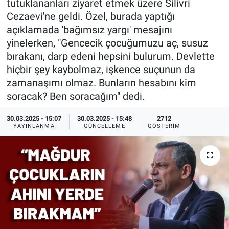
tutuklananları ziyaret etmek üzere Silivri
Cezaevi'ne geldi. Özel, burada yaptığı
Ege'den Esintiler
İletişim
açıklamada 'bağımsız yargı' mesajını
yinelerken, "Gencecik çocuğumuzu aç, susuz
Eğitim
bırakanı, darp edeni hepsini bulurum. Devlette
hiçbir şey kaybolmaz, işkence suçunun da
Eğlence
zamanaşımı olmaz. Bunların hesabını kim
soracak? Ben soracağım" dedi.
Ekonomi
30.03.2025 - 15:07
30.03.2025 - 15:48
2712
Forum
YAYINLANMA
GÜNCELLEME
GÖSTERIM
Gerçeğin İzinde
Gün Başlıyor
Gün Bitiyor
Gün Ortası