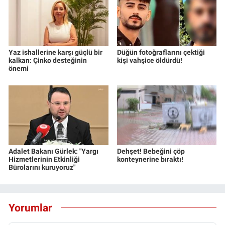
Yaz ishallerine karşı güçlü bir
Düğün fotoğraflarını çektiği
kalkan: Çinko desteğinin
kişi vahşice öldürdü!
önemi
Adalet Bakanı Gürlek: "Yargı
Dehşet! Bebeğini çöp
Hizmetlerinin Etkinliği
konteynerine bıraktı!
Bürolarını kuruyoruz"
Yorumlar