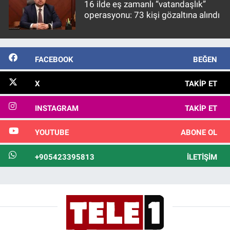
16 ilde eş zamanlı “vatandaşlık”
operasyonu: 73 kişi gözaltına alındı
FACEBOOK
BEĞEN
X
TAKIP ET
INSTAGRAM
TAKIP ET
YOUTUBE
ABONE OL
+905423395813
İLETIŞIM