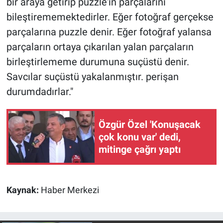
bir araya getirip puzzle'ın parçalarını
bileştirememektedirler. Eğer fotoğraf gerçekse
parçalarına puzzle denir. Eğer fotoğraf yalansa
parçaların ortaya çıkarılan yalan parçaların
birleştirlememe durumuna suçüstü denir.
Savcılar suçüstü yakalanmıştır. perişan
durumdadırlar."
Özgür Özel 'Konuşacak
çok konu var' dedi,
mitinge çağrı yaptı
Kaynak:
Haber Merkezi