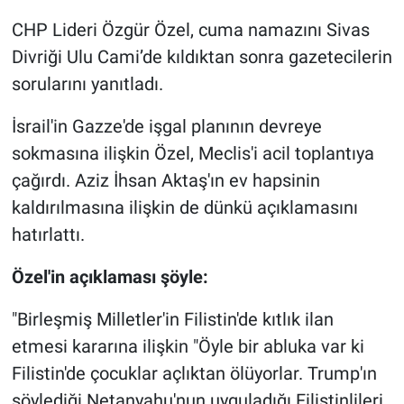
CHP Lideri Özgür Özel, cuma namazını Sivas
Gündem Özel
Divriği Ulu Cami’de kıldıktan sonra gazetecilerin
sorularını yanıtladı.
Günün görüntüsü
İsrail'in Gazze'de işgal planının devreye
Haber
sokmasına ilişkin Özel, Meclis'i acil toplantıya
çağırdı. Aziz İhsan Aktaş'ın ev hapsinin
İlan
kaldırılmasına ilişkin de dünkü açıklamasını
Kimdir
hatırlattı.
Koronavirüs
Özel'in açıklaması şöyle:
"Birleşmiş Milletler'in Filistin'de kıtlık ilan
Kültür Sanat
etmesi kararına ilişkin "Öyle bir abluka var ki
Ne demişti
Filistin'de çocuklar açlıktan ölüyorlar. Trump'ın
söylediği Netanyahu'nun uyguladığı Filistinlileri