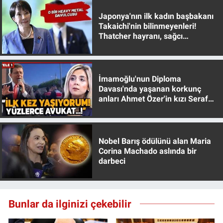
Japonya'nın ilk kadın başbakanı
Takaichi'nin bilinmeyenleri!
Thatcher hayranı, sağcı
muhafazakar
İmamoğlu'nun Diploma
Davası'nda yaşanan korkunç
anları Ahmet Özer'in kızı Seraf
Özer anlattı!
Nobel Barış ödülünü alan Maria
Corina Machado aslında bir
darbeci
Bunlar da ilginizi çekebilir