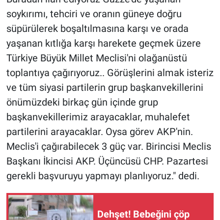
Yerel Yaşam
soykırımı, tehciri ve oranın güneye doğru
süpürülerek boşaltılmasına karşı ve orada
Canlı Yayın
yaşanan kıtlığa karşı harekete geçmek üzere
Türkiye Büyük Millet Meclisi'ni olağanüstü
toplantıya çağırıyoruz.. Görüşlerini almak isteriz
ve tüm siyasi partilerin grup başkanvekillerini
önümüzdeki birkaç gün içinde grup
başkanvekillerimiz arayacaklar, muhalefet
partilerini arayacaklar. Oysa görev AKP'nin.
Meclis'i çağırabilecek 3 güç var. Birincisi Meclis
Başkanı İkincisi AKP. Üçüncüsü CHP. Pazartesi
gerekli başvuruyu yapmayı planlıyoruz." dedi.
Dehşet! Bebeğini çöp