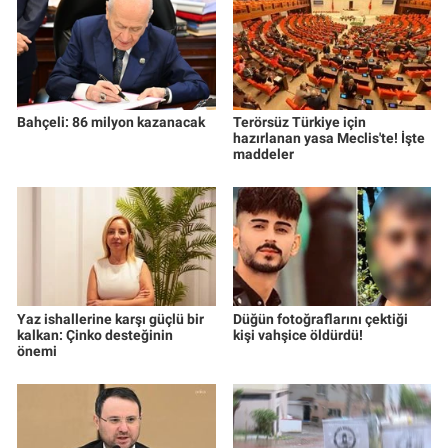
Bahçeli: 86 milyon kazanacak
Terörsüz Türkiye için
hazırlanan yasa Meclis'te! İşte
maddeler
Yaz ishallerine karşı güçlü bir
Düğün fotoğraflarını çektiği
kalkan: Çinko desteğinin
kişi vahşice öldürdü!
önemi