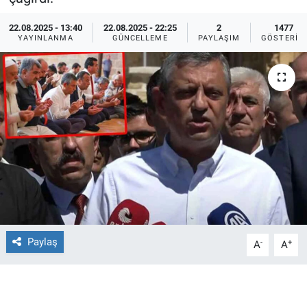
Ege'den Esintiler
İletişim
22.08.2025 - 13:40
22.08.2025 - 22:25
2
1477
YAYINLANMA
GÜNCELLEME
PAYLAŞIM
GÖSTERIM
Eğitim
Eğlence
Ekonomi
Forum
Gerçeğin İzinde
Gün Başlıyor
Paylaş
-
+
A
A
Gün Bitiyor
Gün Ortası