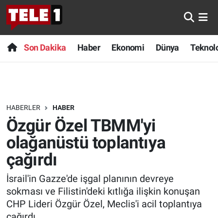
Anında Manşet
Son Dakika
Nöbetçi Eczaneler
Son Dakika
Haber
Ekonomi
Dünya
Teknolo
Başka Sohbetler
Haber
Hava Durumu
Belgesel
Ekonomi
Namaz Vakitleri
HABERLER
HABER
Bilim turu
Dünya
Trafik Durumu
Özgür Özel TBMM'yi
Bilim ve Teknoloji Evreni
Teknoloji
Süper Lig Puan Durumu ve Fikstür
olağanüstü toplantıya
çağırdı
Doğa Konuşuyor
Sağlık
Tüm Manşetler
İsrail'in Gazze'de işgal planının devreye
Dünya
Spor
Son Dakika Haberleri
sokması ve Filistin'deki kıtlığa ilişkin konuşan
CHP Lideri Özgür Özel, Meclis'i acil toplantıya
Ege Saati
Yayın Akışı
Haber Arşivi
çağırdı.