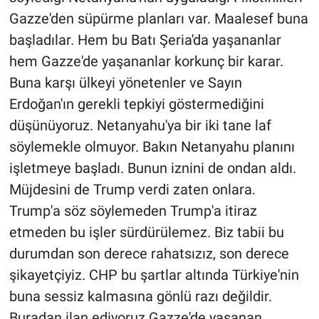
Nedir
Gazze'den süpürme planları var. Maalesef buna
başladılar. Hem bu Batı Şeria'da yaşananlar
Popüler
hem Gazze'de yaşananlar korkunç bir karar.
Programlar
Buna karşı ülkeyi yönetenler ve Sayın
Erdoğan'ın gerekli tepkiyi göstermediğini
Sağlık
düşünüyoruz. Netanyahu'ya bir iki tane laf
söylemekle olmuyor. Bakın Netanyahu planını
Spor
işletmeye başladı. Bunun iznini de ondan aldı.
Teknoloji
Müjdesini de Trump verdi zaten onlara.
Trump'a söz söylemeden Trump'a itiraz
Türkiye'nin Geleceği
etmeden bu işler sürdürülemez. Biz tabii bu
durumdan son derece rahatsızız, son derece
Türkiye'nin Gündemi
şikayetçiyiz. CHP bu şartlar altında Türkiye'nin
buna sessiz kalmasına gönlü razı değildir.
Yerel Gündem
Buradan ilan ediyoruz Gazze'de yaşanan