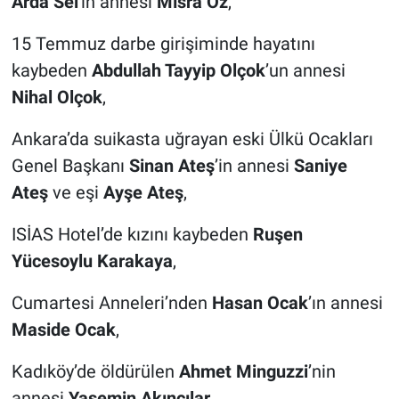
Arda Sel
'in annesi
Mısra Öz
,
15 Temmuz darbe girişiminde hayatını
kaybeden
Abdullah Tayyip Olçok
’un annesi
Nihal Olçok
,
Ankara’da suikasta uğrayan eski Ülkü Ocakları
Genel Başkanı
Sinan Ateş
’in annesi
Saniye
Ateş
ve eşi
Ayşe Ateş
,
ISİAS Hotel’de kızını kaybeden
Ruşen
Yücesoylu Karakaya
,
Cumartesi Anneleri’nden
Hasan Ocak
’ın annesi
Maside Ocak
,
Kadıköy’de öldürülen
Ahmet Minguzzi
’nin
annesi
Yasemin Akıncılar
,