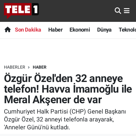
Anında Manşet
Son Dakika
Nöbetçi Eczaneler
Son Dakika
Haber
Ekonomi
Dünya
Teknolo
Başka Sohbetler
Haber
Hava Durumu
Belgesel
Ekonomi
Namaz Vakitleri
HABERLER
HABER
Bilim turu
Dünya
Trafik Durumu
Özgür Özel'den 32 anneye
Bilim ve Teknoloji Evreni
Teknoloji
Süper Lig Puan Durumu ve Fikstür
telefon! Havva İmamoğlu ile
Meral Akşener de var
Doğa Konuşuyor
Sağlık
Tüm Manşetler
Cumhuriyet Halk Partisi (CHP) Genel Başkanı
Dünya
Spor
Son Dakika Haberleri
Özgür Özel, 32 anneyi telefonla arayarak,
'Anneler Günü'nü kutladı.
Ege Saati
Yayın Akışı
Haber Arşivi