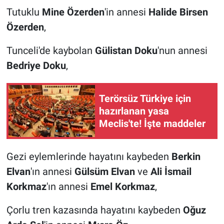
Tutuklu
Mine Özerden
'in annesi
Halide Birsen
Özerden
,
Tunceli'de kaybolan
Gülistan Doku
'nun annesi
Bedriye Doku
,
Terörsüz Türkiye için
hazırlanan yasa
Meclis'te! İşte maddeler
Gezi eylemlerinde hayatını kaybeden
Berkin
Elvan
'ın annesi
Gülsüm Elvan
ve
Ali İsmail
Korkmaz
'ın annesi
Emel Korkmaz
,
Çorlu tren kazasında hayatını kaybeden
Oğuz