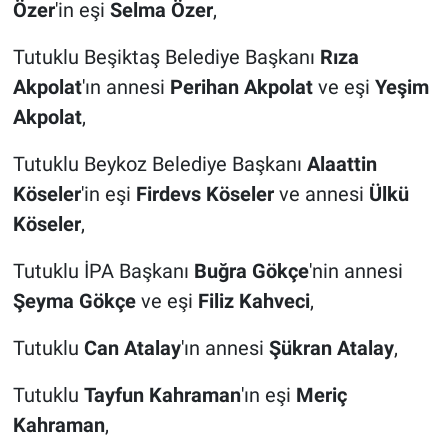
Özer
'in eşi
Selma Özer
,
Yerel Yaşam
Tutuklu Beşiktaş Belediye Başkanı
Rıza
Canlı Yayın
Akpolat
'ın annesi
Perihan Akpolat
ve eşi
Yeşim
Akpolat
,
Tutuklu Beykoz Belediye Başkanı
Alaattin
Köseler
'in eşi
Firdevs Köseler
ve annesi
Ülkü
Köseler
,
Tutuklu İPA Başkanı
Buğra Gökçe
'nin annesi
Şeyma Gökçe
ve eşi
Filiz Kahveci
,
Tutuklu
Can Atalay
'ın annesi
Şükran Atalay
,
Tutuklu
Tayfun Kahraman
'ın eşi
Meriç
Kahraman
,