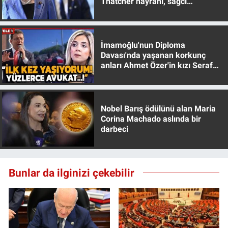
Thatcher hayranı, sağcı
muhafazakar
İmamoğlu'nun Diploma
Davası'nda yaşanan korkunç
anları Ahmet Özer'in kızı Seraf
Özer anlattı!
Nobel Barış ödülünü alan Maria
Corina Machado aslında bir
darbeci
Bunlar da ilginizi çekebilir