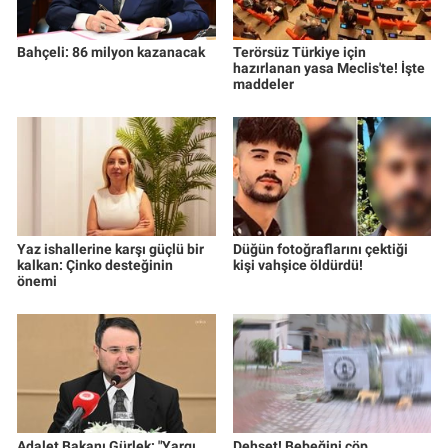
Bahçeli: 86 milyon kazanacak
Terörsüz Türkiye için
hazırlanan yasa Meclis'te! İşte
maddeler
Yaz ishallerine karşı güçlü bir
Düğün fotoğraflarını çektiği
kalkan: Çinko desteğinin
kişi vahşice öldürdü!
önemi
Adalet Bakanı Gürlek: "Yargı
Dehşet! Bebeğini çöp