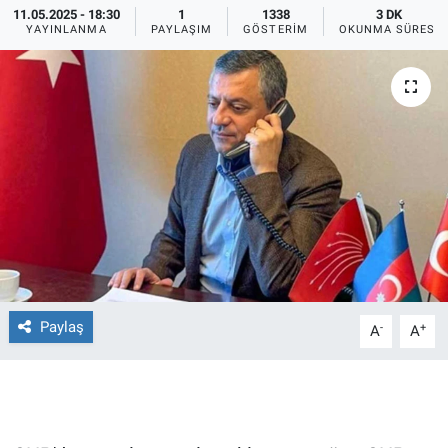
11.05.2025 - 18:30
1
1338
3 DK
YAYINLANMA
PAYLAŞIM
GÖSTERIM
OKUNMA SÜRESI
Ege'den Esintiler
İletişim
Eğitim
Eğlence
Ekonomi
Forum
Gerçeğin İzinde
Paylaş
-
+
A
A
Gün Başlıyor
Gün Bitiyor
Gün Ortası