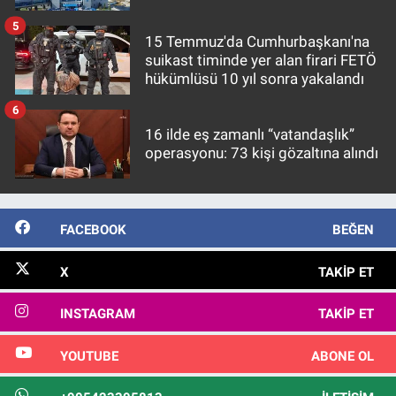
5
15 Temmuz'da Cumhurbaşkanı'na
suikast timinde yer alan firari FETÖ
hükümlüsü 10 yıl sonra yakalandı
6
16 ilde eş zamanlı “vatandaşlık”
operasyonu: 73 kişi gözaltına alındı
FACEBOOK
BEĞEN
X
TAKIP ET
INSTAGRAM
TAKIP ET
YOUTUBE
ABONE OL