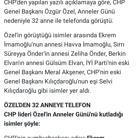
CHP'den yapılan yazılı açıklamaya göre, CHP
Genel Başkanı Özgür Özel, Anneler Günü
Gündem Özel
nedeniyle 32 anne ile telefonda görüştü.
Günün görüntüsü
Özel'in görüştüğü isimler arasında Ekrem
İmamoğlu'nun annesi Havva İmamoğlu, Sırrı
Haber
Süreyya Önder'in annesi Zeliha Önder, Berkin
İlan
Elvan'ın annesi Gülsüm Elvan, İYİ Parti'nin eski
Genel Başkanı Meral Akşener, CHP'nin eski
Kimdir
Genel Başkanı Kılıçdaroğlu'nun eşi Selvi
Kılıçdaroğlu gibi isimler yer aldı.
Koronavirüs
ÖZEL'DEN 32 ANNEYE TELEFON
Kültür Sanat
CHP lideri Özel'in Anneler Günü'nü kutladığı
isimler şöyle:
Ne demişti