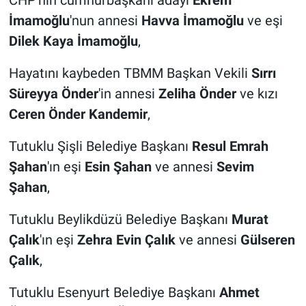
CHP'nin cumhurbaşkanı adayı
Ekrem
Nedir
İmamoğlu
'nun annesi
Havva İmamoğlu
ve eşi
Popüler
Dilek Kaya İmamoğlu
,
Hayatını kaybeden TBMM Başkan Vekili
Sırrı
Programlar
Süreyya Önder
'in annesi
Zeliha Önder
ve kızı
Sağlık
Ceren Önder Kandemir
,
Spor
Tutuklu Şişli Belediye Başkanı
Resul Emrah
Şahan
'ın eşi
Esin Şahan
ve annesi
Sevim
Teknoloji
Şahan
,
Türkiye'nin Geleceği
Tutuklu Beylikdüzü Belediye Başkanı
Murat
Çalık
'ın eşi
Zehra Evin Çalık
ve annesi
Gülseren
Türkiye'nin Gündemi
Çalık
,
Yerel Gündem
Tutuklu Esenyurt Belediye Başkanı
Ahmet