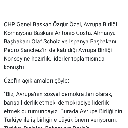
Gündem Özel
CHP Genel Başkan Özgür Özel, Avrupa Birliği
Günün görüntüsü
Komisyonu Başkanı Antonio Costa, Almanya
Başbakanı Olaf Scholz ve İspanya Başbakanı
Haber
Pedro Sanchez’in de katıldığı Avrupa Birliği
İlan
Konseyine hazırlık, liderler toplantısında
konuştu.
Kimdir
Özel'in açıklamaları şöyle:
Koronavirüs
“Biz, Avrupa’nın sosyal demokratları olarak,
Kültür Sanat
barışa liderlik etmek, demokrasiye liderlik
etmek durumundayız. Burada Avrupa Birliği’nin
Ne demişti
Türkiye ile iş birliğine büyük önem veriyorum.