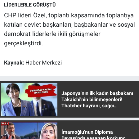
LİDERLERLE GÖRÜŞTÜ
CHP lideri Özel, toplantı kapsamında toplantıya
katılan devlet başkanları, başbakanlar ve sosyal
demokrat liderlerle ikili görüşmeler
gerçekleştirdi.
Kaynak:
Haber Merkezi
Japonya'nın ilk kadın başbakanı
Takaichi'nin bilinmeyenleri!
Thatcher hayranı, sağcı
muhafazakar
İmamoğlu'nun Diploma
Davası'nda yaşanan korkunç