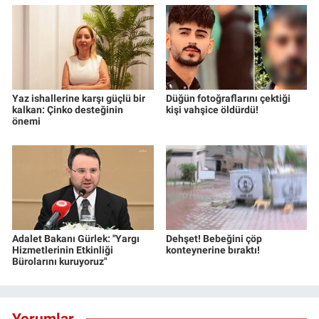
Yaz ishallerine karşı güçlü bir
Düğün fotoğraflarını çektiği
kalkan: Çinko desteğinin
kişi vahşice öldürdü!
önemi
Adalet Bakanı Gürlek: "Yargı
Dehşet! Bebeğini çöp
Hizmetlerinin Etkinliği
konteynerine bıraktı!
Bürolarını kuruyoruz"
Yorumlar