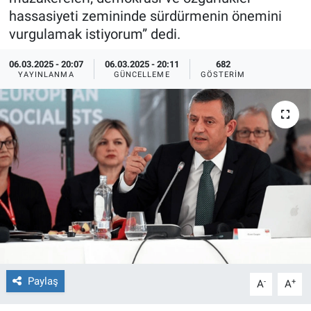
hassasiyeti zemininde sürdürmenin önemini
Ege'den Esintiler
İletişim
vurgulamak istiyorum” dedi.
Eğitim
06.03.2025 - 20:07
06.03.2025 - 20:11
682
YAYINLANMA
GÜNCELLEME
GÖSTERIM
Eğlence
Ekonomi
Forum
Gerçeğin İzinde
Gün Başlıyor
Gün Bitiyor
Paylaş
-
+
A
A
Gün Ortası