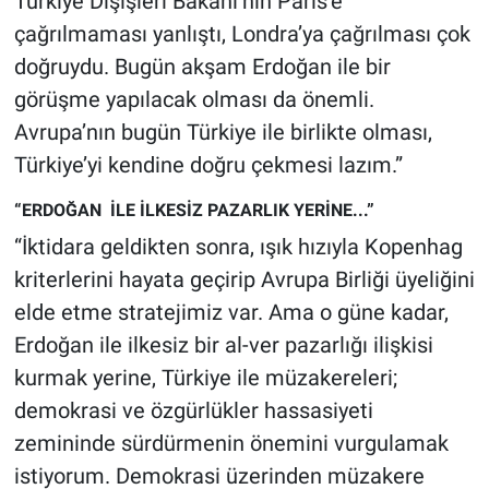
Türkiye Dışişleri Bakanı’nın Paris’e
Nedir
çağrılmaması yanlıştı, Londra’ya çağrılması çok
Popüler
doğruydu. Bugün akşam Erdoğan ile bir
görüşme yapılacak olması da önemli.
Programlar
Avrupa’nın bugün Türkiye ile birlikte olması,
Türkiye’yi kendine doğru çekmesi lazım.”
Sağlık
“ERDOĞAN İLE İLKESİZ PAZARLIK YERİNE...”
Spor
“İktidara geldikten sonra, ışık hızıyla Kopenhag
kriterlerini hayata geçirip Avrupa Birliği üyeliğini
Teknoloji
elde etme stratejimiz var. Ama o güne kadar,
Türkiye'nin Geleceği
Erdoğan ile ilkesiz bir al-ver pazarlığı ilişkisi
kurmak yerine, Türkiye ile müzakereleri;
Türkiye'nin Gündemi
demokrasi ve özgürlükler hassasiyeti
zemininde sürdürmenin önemini vurgulamak
Yerel Gündem
istiyorum. Demokrasi üzerinden müzakere