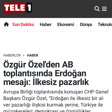
Anında Manşet
Son Dakika
Nöbetçi Eczaneler
Son Dakika
Haber
Ekonomi
Dünya
Teknolo
Başka Sohbetler
Haber
Hava Durumu
Belgesel
Ekonomi
Namaz Vakitleri
HABERLER
HABER
Bilim turu
Dünya
Trafik Durumu
Özgür Özel'den AB
Bilim ve Teknoloji Evreni
Teknoloji
Süper Lig Puan Durumu ve Fikstür
toplantısında Erdoğan
mesajı: İlkesiz pazarlık
Doğa Konuşuyor
Sağlık
Tüm Manşetler
Avrupa Birliği toplantısında konuşan CHP Genel
Dünya
Spor
Son Dakika Haberleri
Başkanı Özgür Özel, “Erdoğan ile ilkesiz bir al-
ver pazarlığı ilişkisi kurmak yerine, Türkiye ile
Ege Saati
Yayın Akışı
Haber Arşivi
müzakereleri; demokrasi ve özgürlükler