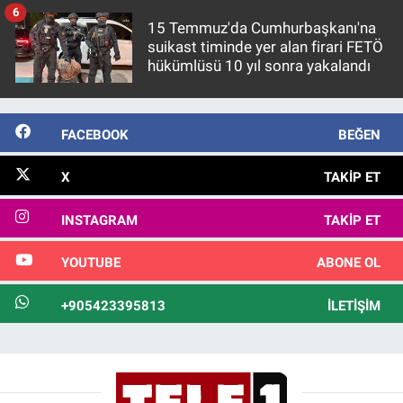
6
15 Temmuz'da Cumhurbaşkanı'na
suikast timinde yer alan firari FETÖ
hükümlüsü 10 yıl sonra yakalandı
FACEBOOK
BEĞEN
X
TAKIP ET
INSTAGRAM
TAKIP ET
YOUTUBE
ABONE OL
+905423395813
İLETIŞIM