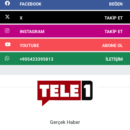
FACEBOOK
BEĞEN
X
TAKIP ET
INSTAGRAM
TAKIP ET
YOUTUBE
ABONE OL
+905423395813
İLETIŞIM
Gerçek Haber