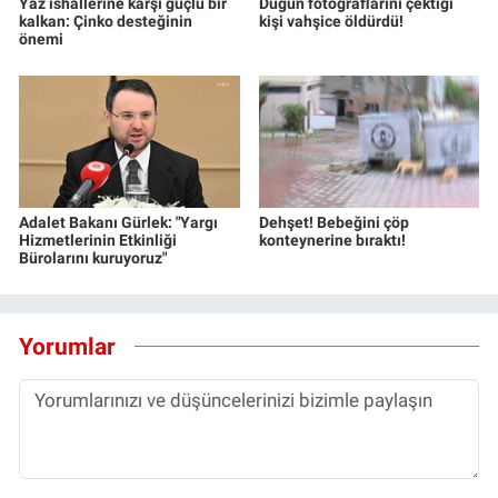
Yaz ishallerine karşı güçlü bir
Düğün fotoğraflarını çektiği
kalkan: Çinko desteğinin
kişi vahşice öldürdü!
önemi
Adalet Bakanı Gürlek: "Yargı
Dehşet! Bebeğini çöp
Hizmetlerinin Etkinliği
konteynerine bıraktı!
Bürolarını kuruyoruz"
Yorumlar