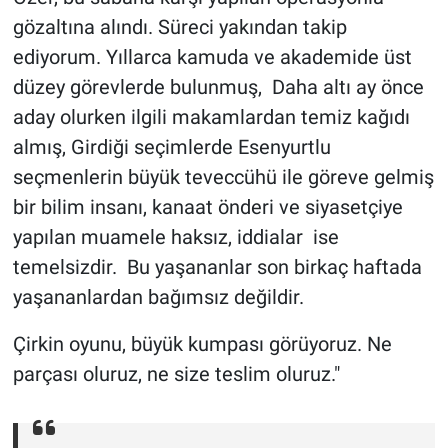
Nedir
gözaltına alındı. Süreci yakından takip
ediyorum. Yıllarca kamuda ve akademide üst
Popüler
düzey görevlerde bulunmuş, Daha altı ay önce
Programlar
aday olurken ilgili makamlardan temiz kağıdı
almış, Girdiği seçimlerde Esenyurtlu
Sağlık
seçmenlerin büyük teveccühü ile göreve gelmiş
bir bilim insanı, kanaat önderi ve siyasetçiye
Spor
yapılan muamele haksız, iddialar ise
Teknoloji
temelsizdir. Bu yaşananlar son birkaç haftada
yaşananlardan bağımsız değildir.
Türkiye'nin Geleceği
Çirkin oyunu, büyük kumpası görüyoruz. Ne
Türkiye'nin Gündemi
parçası oluruz, ne size teslim oluruz."
Yerel Gündem