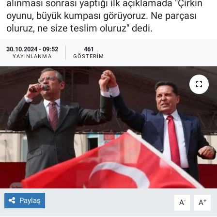
alınması sonrası yaptığı ilk açıklamada "Çirkin
oyunu, büyük kumpası görüyoruz. Ne parçası
Ege'den Esintiler
İletişim
oluruz, ne size teslim oluruz" dedi.
Eğitim
30.10.2024 - 09:52
461
YAYINLANMA
GÖSTERIM
Eğlence
Ekonomi
Forum
Gerçeğin İzinde
Gün Başlıyor
Gün Bitiyor
Paylaş
-
+
A
A
Gün Ortası