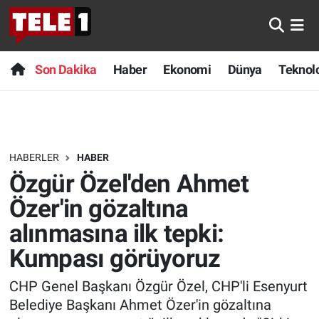
Anında Manşet
Son Dakika
Nöbetçi Eczaneler
Son Dakika
Haber
Ekonomi
Dünya
Teknolo
Başka Sohbetler
Haber
Hava Durumu
Belgesel
Ekonomi
Namaz Vakitleri
HABERLER
HABER
Bilim turu
Dünya
Trafik Durumu
Özgür Özel'den Ahmet
Bilim ve Teknoloji Evreni
Teknoloji
Süper Lig Puan Durumu ve Fikstür
Özer'in gözaltına
alınmasına ilk tepki:
Doğa Konuşuyor
Sağlık
Tüm Manşetler
Kumpası görüyoruz
Dünya
Spor
Son Dakika Haberleri
CHP Genel Başkanı Özgür Özel, CHP'li Esenyurt
Belediye Başkanı Ahmet Özer'in gözaltına
Ege Saati
Yayın Akışı
Haber Arşivi