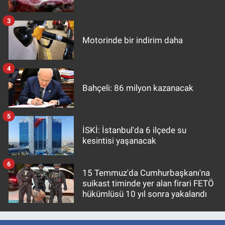
3
Motorinde bir indirim daha
4
Bahçeli: 86 milyon kazanacak
5
İSKİ: İstanbul'da 6 ilçede su
kesintisi yaşanacak
6
15 Temmuz'da Cumhurbaşkanı'na
suikast timinde yer alan firari FETÖ
hükümlüsü 10 yıl sonra yakalandı