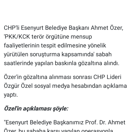
Gündem Özel
CHP'li Esenyurt Belediye Başkanı Ahmet Özer,
Günün görüntüsü
'PKK/KCK terör örgütüne mensup
Haber
faaliyetlerinin tespit edilmesine yönelik
yürütülen soruşturma kapsamında' sabah
İlan
saatlerinde yapılan baskınla gözaltına alındı.
Kimdir
Özer'in gözaltına alınması sonrası CHP Lideri
Özgür Özel sosyal medya hesabından açıklama
Koronavirüs
yaptı.
Kültür Sanat
Özel'in açıklaması şöyle:
Ne demişti
"Esenyurt Belediye Başkanımız Prof. Dr. Ahmet
Özer, bu sabaha karşı yapılan operasyonla