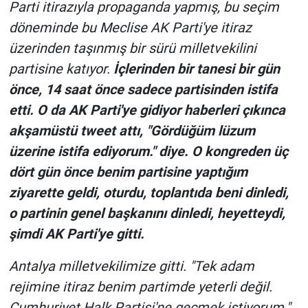
Nedir
Parti itirazıyla propaganda yapmış, bu seçim
döneminde bu Meclise AK Parti'ye itiraz
Popüler
üzerinden taşınmış bir sürü milletvekilini
partisine katıyor.
İçlerinden bir tanesi bir gün
Programlar
önce, 14 saat önce sadece partisinden istifa
etti. O da AK Parti'ye gidiyor haberleri çıkınca
Sağlık
akşamüstü tweet attı, "Gördüğüm lüzum
Spor
üzerine istifa ediyorum." diye. O kongreden üç
dört gün önce benim partisine yaptığım
Teknoloji
ziyarette geldi, oturdu, toplantıda beni dinledi,
o partinin genel başkanını dinledi, heyetteydi,
Türkiye'nin Geleceği
şimdi AK Parti'ye gitti.
Türkiye'nin Gündemi
Antalya milletvekilimize gitti. "Tek adam
Yerel Gündem
rejimine itiraz benim partimde yeterli değil.
Cumhuriyet Halk Partisi'ne geçmek istiyorum."