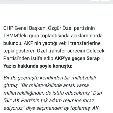
Gündem Özel
Günün görüntüsü
CHP Genel Başkanı Özgür Özel partisinin
TBMM'deki grup toplantısında açıklamalarda
Haber
bulundu. AKP'nin yaptığı vekil transferlerine
tepki gösteren Özel transfer sürecini Gelecek
İlan
Partisi'nden istifa edip
AKP'ye geçen Serap
Kimdir
Yazıcı hakkında şöyle konuştu:
Koronavirüs
Bir de geçmişte kendinden bir milletvekili
gitmiş. "Bir milletvekilinde ahlak varsa
Kültür Sanat
milletvekilliğinden de istifa edecekmiş." Dün
"Biz AK Parti'nin tek adam rejimine itiraz
Ne demişti
ediyoruz." diye seçmenden oy toplamış, AK