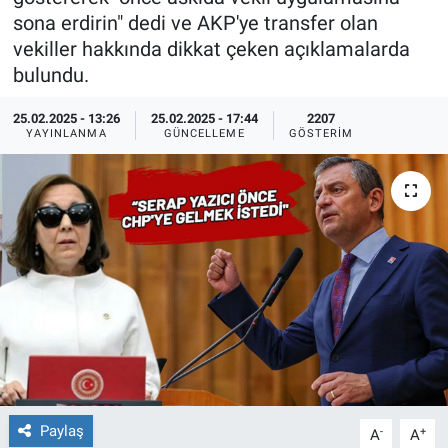
sona erdirin" dedi ve AKP'ye transfer olan
Ege'den Esintiler
İletişim
vekiller hakkında dikkat çeken açıklamalarda
bulundu.
Eğitim
25.02.2025 - 13:26
25.02.2025 - 17:44
2207
YAYINLANMA
GÜNCELLEME
GÖSTERIM
Eğlence
Ekonomi
Forum
Gerçeğin İzinde
Gün Başlıyor
Gün Bitiyor
Paylaş
-
+
A
A
Gün Ortası