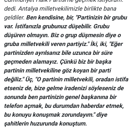
Yerel Yaşam
dedi. Antalya milletvekilimizle birlikte bana
geldiler.
Ben kendisine, bir, "Partinizin bir grubu
Canlı Yayın
var. İstifanızla grubunuz düşebilir. Grubu
düşüren olmayın. Biz o grup düşmesin diye o
gruba milletvekili veren partiyiz." İki, iki, "Eğer
partinizden ayrılsanız bile uzunca bir süre
geçmeden alamayız. Çünkü biz bir başka
partinin milletvekiline göz koyan bir parti
değiliz." Üç, "O partinin milletvekili, oradan istifa
etseniz de, bize gelme iradenizi söyleseniz de
sonunda ben partinizin genel başkanına bir
telefon açmak, bu durumdan haberdar etmek,
bu konuyu konuşmak zorundayım." diye
şahitlerin huzurunda konuştum.