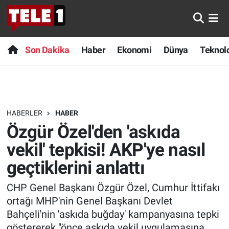
Anında Manşet
Son Dakika
Nöbetçi Eczaneler
Son Dakika
Haber
Ekonomi
Dünya
Teknolo
Başka Sohbetler
Haber
Hava Durumu
Belgesel
Ekonomi
Namaz Vakitleri
HABERLER
HABER
Bilim turu
Dünya
Trafik Durumu
Özgür Özel'den 'askıda
Bilim ve Teknoloji Evreni
Teknoloji
Süper Lig Puan Durumu ve Fikstür
vekil' tepkisi! AKP'ye nasıl
geçtiklerini anlattı
Doğa Konuşuyor
Sağlık
Tüm Manşetler
CHP Genel Başkanı Özgür Özel, Cumhur İttifakı
Dünya
Spor
Son Dakika Haberleri
ortağı MHP'nin Genel Başkanı Devlet
Bahçeli'nin 'askıda buğday' kampanyasına tepki
Ege Saati
Yayın Akışı
Haber Arşivi
göstererek "önce askıda vekil uygulamasına