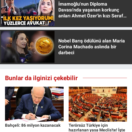
İmamoğlu'nun Diploma
Davası'nda yaşanan korkunç
anları Ahmet Özer'in kızı Seraf
Özer anlattı!
Nobel Barış ödülünü alan Maria
Corina Machado aslında bir
darbeci
Bunlar da ilginizi çekebilir
Bahçeli: 86 milyon kazanacak
Terörsüz Türkiye için
hazırlanan yasa Meclis'te! İşte