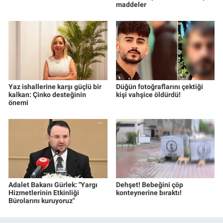
maddeler
Yaz ishallerine karşı güçlü bir
Düğün fotoğraflarını çektiği
kalkan: Çinko desteğinin
kişi vahşice öldürdü!
önemi
Adalet Bakanı Gürlek: "Yargı
Dehşet! Bebeğini çöp
Hizmetlerinin Etkinliği
konteynerine bıraktı!
Bürolarını kuruyoruz"