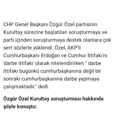
Gündem Özel
CHP Genel Başkanı Özgür Özel partisinin
Günün görüntüsü
Kurultay sürecine başlatılan soruşturmaya ve
Haber
parti içinden soruşturmaya destek olanlara çok
sert sözlerle yüklendi. Özel, AKP'li
İlan
Cumhurbaşkanı Erdoğan ve Cumhur İttifakı'nı
'darbe ittifakı' olarak nitelendirirken " darbe
Kimdir
ittifakı bugünkü cumhurbaşkanına değil bir
Koronavirüs
sonraki cumhurbaşkanına darbe yapmaya
çalışmaktadır." dedi.
Kültür Sanat
Özgür Özel Kurultay soruşturması hakkında
Ne demişti
şöyle konuştu: