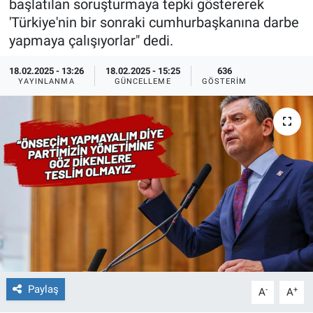
başlatılan soruşturmaya tepki göstererek
'Türkiye'nin bir sonraki cumhurbaşkanına darbe
Ege'den Esintiler
İletişim
yapmaya çalışıyorlar" dedi.
Eğitim
18.02.2025 - 13:26
18.02.2025 - 15:25
636
YAYINLANMA
GÜNCELLEME
GÖSTERIM
Eğlence
Ekonomi
Forum
Gerçeğin İzinde
Gün Başlıyor
Gün Bitiyor
Paylaş
-
+
A
A
Gün Ortası