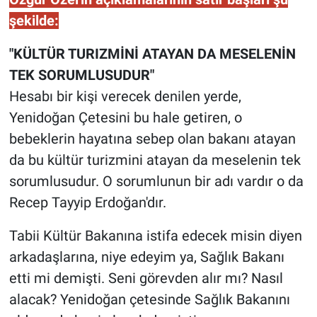
Yerel Yaşam
şekilde:
Canlı Yayın
"KÜLTÜR TURIZMİNİ ATAYAN DA MESELENİN
TEK SORUMLUSUDUR"
Hesabı bir kişi verecek denilen yerde,
Yenidoğan Çetesini bu hale getiren, o
bebeklerin hayatına sebep olan bakanı atayan
da bu kültür turizmini atayan da meselenin tek
sorumlusudur. O sorumlunun bir adı vardır o da
Recep Tayyip Erdoğan'dır.
Tabii Kültür Bakanına istifa edecek misin diyen
arkadaşlarına, niye edeyim ya, Sağlık Bakanı
etti mi demişti. Seni görevden alır mı? Nasıl
alacak? Yenidoğan çetesinde Sağlık Bakanını