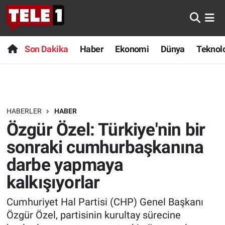
Anında Manşet
Son Dakika
Nöbetçi Eczaneler
Son Dakika
Haber
Ekonomi
Dünya
Teknolo
Başka Sohbetler
Haber
Hava Durumu
Belgesel
Ekonomi
Namaz Vakitleri
HABERLER
HABER
Bilim turu
Dünya
Trafik Durumu
Özgür Özel: Türkiye'nin bir
Bilim ve Teknoloji Evreni
Teknoloji
Süper Lig Puan Durumu ve Fikstür
sonraki cumhurbaşkanına
darbe yapmaya
Doğa Konuşuyor
Sağlık
Tüm Manşetler
kalkışıyorlar
Dünya
Spor
Son Dakika Haberleri
Cumhuriyet Hal Partisi (CHP) Genel Başkanı
Özgür Özel, partisinin kurultay sürecine
Ege Saati
Yayın Akışı
Haber Arşivi