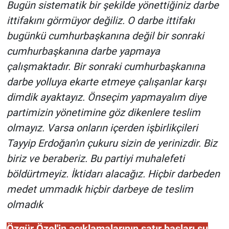
Nedir
Bugün sistematik bir şekilde yönettiğiniz darbe
ittifakını görmüyor değiliz. O darbe ittifakı
Popüler
bugünkü cumhurbaşkanına değil bir sonraki
cumhurbaşkanına darbe yapmaya
Programlar
çalışmaktadır. Bir sonraki cumhurbaşkanına
darbe yolluya ekarte etmeye çalışanlar karşı
Sağlık
dimdik ayaktayız. Önseçim yapmayalım diye
Spor
partimizin yönetimine göz dikenlere teslim
olmayız. Varsa onların içerden işbirlikçileri
Teknoloji
Tayyip Erdoğan'ın çukuru sizin de yerinizdir. Biz
biriz ve beraberiz. Bu partiyi muhalefeti
Türkiye'nin Geleceği
böldürtmeyiz. İktidarı alacağız. Hiçbir darbeden
Türkiye'nin Gündemi
medet ummadık hiçbir darbeye de teslim
olmadık
Yerel Gündem
Özgür Özel'in açıklamalarının satır başları şu