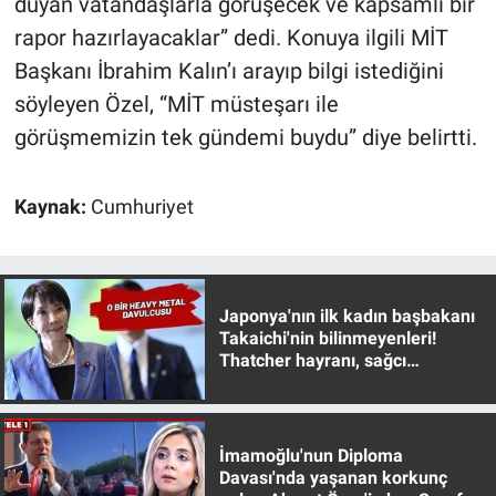
duyan vatandaşlarla görüşecek ve kapsamlı bir
rapor hazırlayacaklar” dedi. Konuya ilgili MİT
Başkanı İbrahim Kalın’ı arayıp bilgi istediğini
söyleyen Özel, “MİT müsteşarı ile
görüşmemizin tek gündemi buydu” diye belirtti.
Kaynak:
Cumhuriyet
Japonya'nın ilk kadın başbakanı
Takaichi'nin bilinmeyenleri!
Thatcher hayranı, sağcı
muhafazakar
İmamoğlu'nun Diploma
Davası'nda yaşanan korkunç