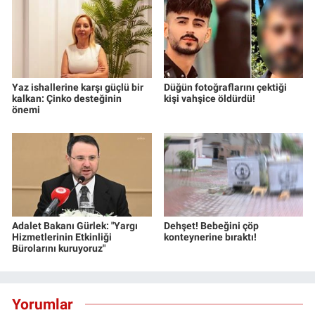
Yaz ishallerine karşı güçlü bir
Düğün fotoğraflarını çektiği
kalkan: Çinko desteğinin
kişi vahşice öldürdü!
önemi
Adalet Bakanı Gürlek: "Yargı
Dehşet! Bebeğini çöp
Hizmetlerinin Etkinliği
konteynerine bıraktı!
Bürolarını kuruyoruz"
Yorumlar