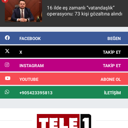
16 ilde eş zamanlı “vatandaşlık”
operasyonu: 73 kişi gözaltına alındı
FACEBOOK
BEĞEN
X
TAKIP ET
INSTAGRAM
TAKIP ET
YOUTUBE
ABONE OL
+905423395813
İLETIŞIM