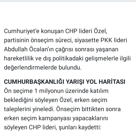
Gündem Özel
Günün görüntüsü
Cumhuriyet’e konuşan CHP lideri Özel,
partisinin önseçim süreci, siyasette PKK lideri
Haber
Abdullah Öcalan’ın çağrısı sonrası yaşanan
hareketlilik ve dış politikadaki gelişmelerle ilgili
İlan
değerlendirmelerde bulundu.
Kimdir
CUMHURBAŞKANLIĞI YARIŞI YOL HARİTASI
Ön seçime 1 milyonun üzerinde katılım
Koronavirüs
beklediğini söyleyen Özel, erken seçim
Kültür Sanat
taleplerini yineledi. Önseçim bittikten sonra
erken seçim kampanyası yapacaklarını
Ne demişti
söyleyen CHP lideri, şunları kaydetti: