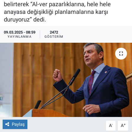
belirterek “Al-ver pazarlıklarına, hele hele
Ege'den Esintiler
İletişim
anayasa değişikliği planlamalarına karşı
duruyoruz” dedi.
Eğitim
09.03.2025 - 08:59
2472
YAYINLANMA
GÖSTERIM
Eğlence
Ekonomi
Forum
Gerçeğin İzinde
Gün Başlıyor
Gün Bitiyor
Paylaş
-
+
A
A
Gün Ortası