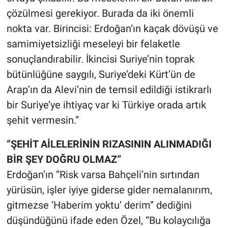
çözülmesi gerekiyor. Burada da iki önemli
nokta var. Birincisi: Erdoğan’ın kaçak dövüşü ve
samimiyetsizliği meseleyi bir felaketle
sonuçlandırabilir. İkincisi Suriye’nin toprak
bütünlüğüne saygılı, Suriye’deki Kürt’ün de
Arap’ın da Alevi’nin de temsil edildiği istikrarlı
bir Suriye’ye ihtiyaç var ki Türkiye orada artık
şehit vermesin.”
“ŞEHİT AİLELERİNİN RIZASININ ALINMADIĞI
BİR ŞEY DOĞRU OLMAZ”
Erdoğan’ın “Risk varsa Bahçeli’nin sırtından
yürüsün, işler iyiye giderse gider nemalanırım,
gitmezse ‘Haberim yoktu’ derim” dediğini
düşündüğünü ifade eden Özel, “Bu kolaycılığa