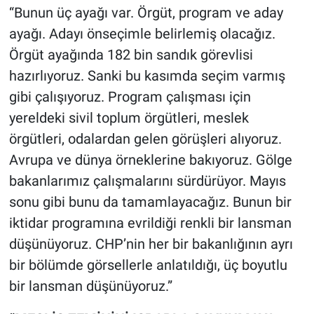
Nedir
“Bunun üç ayağı var. Örgüt, program ve aday
ayağı. Adayı önseçimle belirlemiş olacağız.
Popüler
Örgüt ayağında 182 bin sandık görevlisi
hazırlıyoruz. Sanki bu kasımda seçim varmış
Programlar
gibi çalışıyoruz. Program çalışması için
Sağlık
yereldeki sivil toplum örgütleri, meslek
örgütleri, odalardan gelen görüşleri alıyoruz.
Spor
Avrupa ve dünya örneklerine bakıyoruz. Gölge
bakanlarımız çalışmalarını sürdürüyor. Mayıs
Teknoloji
sonu gibi bunu da tamamlayacağız. Bunun bir
Türkiye'nin Geleceği
iktidar programına evrildiği renkli bir lansman
düşünüyoruz. CHP’nin her bir bakanlığının ayrı
Türkiye'nin Gündemi
bir bölümde görsellerle anlatıldığı, üç boyutlu
bir lansman düşünüyoruz.”
Yerel Gündem