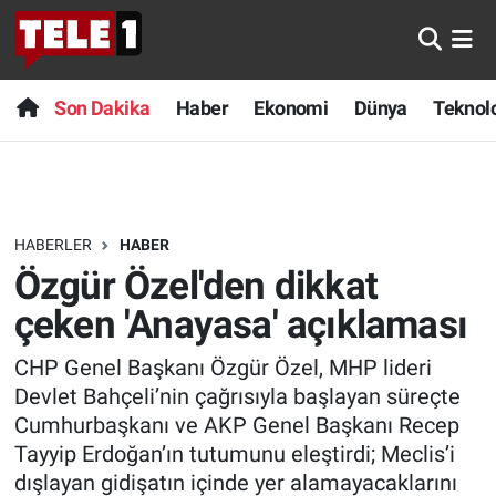
Anında Manşet
Son Dakika
Nöbetçi Eczaneler
Son Dakika
Haber
Ekonomi
Dünya
Teknolo
Başka Sohbetler
Haber
Hava Durumu
Belgesel
Ekonomi
Namaz Vakitleri
HABERLER
HABER
Bilim turu
Dünya
Trafik Durumu
Özgür Özel'den dikkat
Bilim ve Teknoloji Evreni
Teknoloji
Süper Lig Puan Durumu ve Fikstür
çeken 'Anayasa' açıklaması
CHP Genel Başkanı Özgür Özel, MHP lideri
Doğa Konuşuyor
Sağlık
Tüm Manşetler
Devlet Bahçeli’nin çağrısıyla başlayan süreçte
Dünya
Spor
Son Dakika Haberleri
Cumhurbaşkanı ve AKP Genel Başkanı Recep
Tayyip Erdoğan’ın tutumunu eleştirdi; Meclis’i
Ege Saati
Yayın Akışı
Haber Arşivi
dışlayan gidişatın içinde yer alamayacaklarını