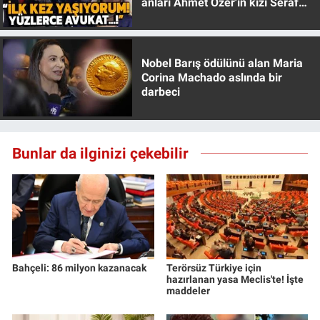
anları Ahmet Özer'in kızı Seraf
Özer anlattı!
Nobel Barış ödülünü alan Maria
Corina Machado aslında bir
darbeci
Bunlar da ilginizi çekebilir
Bahçeli: 86 milyon kazanacak
Terörsüz Türkiye için
hazırlanan yasa Meclis'te! İşte
maddeler