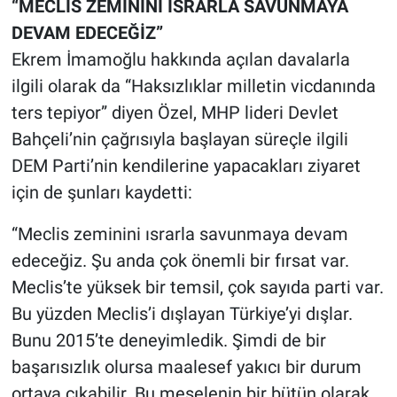
“MECLİS ZEMİNİNİ ISRARLA SAVUNMAYA
Yerel Yaşam
DEVAM EDECEĞİZ”
Ekrem İmamoğlu hakkında açılan davalarla
Canlı Yayın
ilgili olarak da “Haksızlıklar milletin vicdanında
ters tepiyor” diyen Özel, MHP lideri Devlet
Bahçeli’nin çağrısıyla başlayan süreçle ilgili
DEM Parti’nin kendilerine yapacakları ziyaret
için de şunları kaydetti:
“Meclis zeminini ısrarla savunmaya devam
edeceğiz. Şu anda çok önemli bir fırsat var.
Meclis’te yüksek bir temsil, çok sayıda parti var.
Bu yüzden Meclis’i dışlayan Türkiye’yi dışlar.
Bunu 2015’te deneyimledik. Şimdi de bir
başarısızlık olursa maalesef yakıcı bir durum
ortaya çıkabilir. Bu meselenin bir bütün olarak