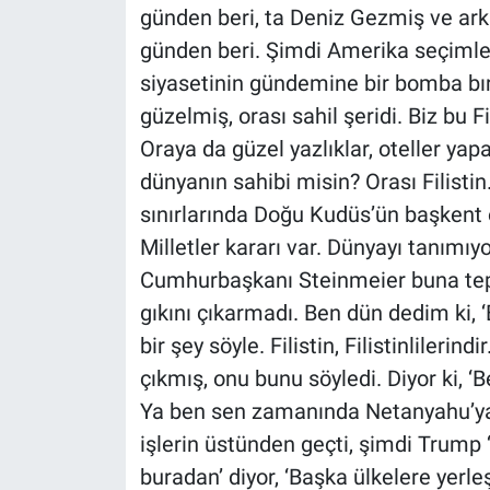
günden beri, ta Deniz Gezmiş ve arka
Yerel Yaşam
günden beri. Şimdi Amerika seçimle
Canlı Yayın
siyasetinin gündemine bir bomba bıra
güzelmiş, orası sahil şeridi. Biz bu Fil
Oraya da güzel yazlıklar, oteller yapa
dünyanın sahibi misin? Orası Filistin
sınırlarında Doğu Kudüs’ün başkent old
Milletler kararı var. Dünyayı tanımıy
Cumhurbaşkanı Steinmeier buna tepk
gıkını çıkarmadı. Ben dün dedim ki, 
bir şey söyle. Filistin, Filistinlileri
çıkmış, onu bunu söyledi. Diyor ki,
Ya ben sen zamanında Netanyahu’ya
işlerin üstünden geçti, şimdi Trump ‘t
buradan’ diyor, ‘Başka ülkelere yerle