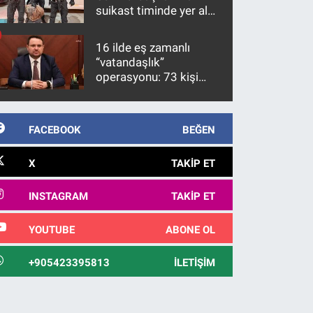
suikast timinde yer alan
firari FETÖ hükümlüsü
10 yıl sonra yakalandı
16 ilde eş zamanlı
“vatandaşlık”
operasyonu: 73 kişi
gözaltına alındı
FACEBOOK
BEĞEN
X
TAKIP ET
INSTAGRAM
TAKIP ET
YOUTUBE
ABONE OL
+905423395813
İLETIŞIM