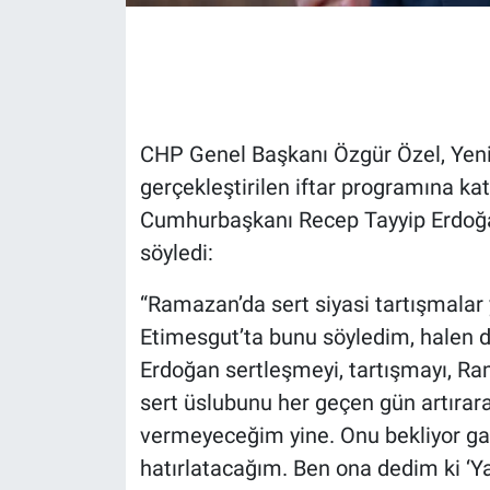
Gündem Özel
Günün görüntüsü
CHP Genel Başkanı Özgür Özel, Yeni
Haber
gerçekleştirilen iftar programına ka
Cumhurbaşkanı Recep Tayyip Erdoğan’
İlan
söyledi:
Kimdir
“Ramazan’da sert siyasi tartışmalar 
Koronavirüs
Etimesgut’ta bunu söyledim, halen 
Erdoğan sertleşmeyi, tartışmayı, 
Kültür Sanat
sert üslubunu her geçen gün artırar
vermeyeceğim yine. Onu bekliyor ga
Ne demişti
hatırlatacağım. Ben ona dedim ki ‘Y