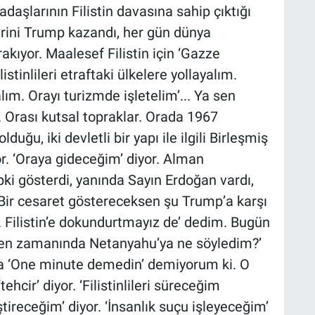
daşlarının Filistin davasına sahip çıktığı
rini Trump kazandı, her gün dünya
kıyor. Maalesef Filistin için ‘Gazze
istinlileri etraftaki ülkelere yollayalım.
lım. Orayı turizmde işletelim’... Ya sen
. Orası kutsal topraklar. Orada 1967
uğu, iki devletli bir yapı ile ilgili Birleşmiş
or. ‘Oraya gideceğim’ diyor. Alman
i gösterdi, yanında Sayın Erdoğan vardı,
‘Bir cesaret göstereceksen şu Trump’a karşı
ndir. Filistin’e dokundurtmayız de’ dedim. Bugün
 ‘Ben zamanında Netanyahu’ya ne söyledim?’
 ‘One minute demedin’ demiyorum ki. O
ehcir’ diyor. ‘Filistinlileri süreceğim
ştireceğim’ diyor. ‘İnsanlık suçu işleyeceğim’