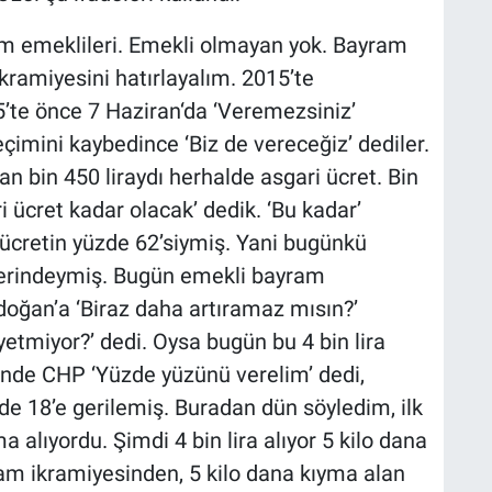
im emeklileri. Emekli olmayan yok. Bayram
kramiyesini hatırlayalım. 2015’te
5’te önce 7 Haziran‘da ‘Veremezsiniz’
eçimini kaybedince ‘Biz de vereceğiz’ dediler.
man bin 450 liraydı herhalde asgari ücret. Bin
gari ücret kadar olacak’ dedik. ‘Bu kadar’
i ücretin yüzde 62’siymiş. Yani bugünkü
ğerindeymiş. Bugün emekli bayram
Erdoğan’a ‘Biraz daha artıramaz mısın?’
yetmiyor?’ dedi. Oysa bugün bu 4 bin lira
iğinde CHP ‘Yüzde yüzünü verelim’ dedi,
zde 18’e gerilemiş. Buradan dün söyledim, ilk
ma alıyordu. Şimdi 4 bin lira alıyor 5 kilo dana
am ikramiyesinden, 5 kilo dana kıyma alan