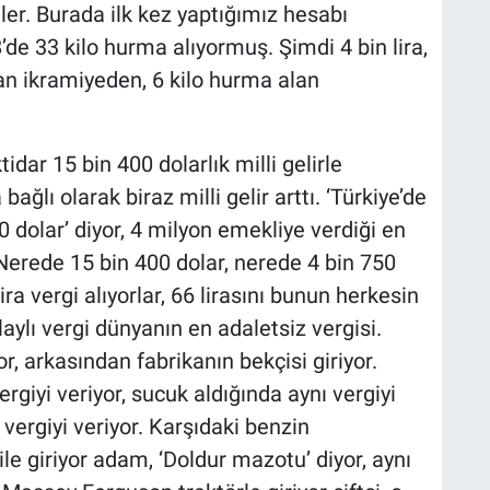
er. Burada ilk kez yaptığımız hesabı
18’de 33 kilo hurma alıyormuş. Şimdi 4 bin lira,
lan ikramiyeden, 6 kilo hurma alan
ktidar 15 bin 400 dolarlık milli gelirle
ğlı olarak biraz milli gelir arttı. ‘Türkiye’de
 dolar’ diyor, 4 milyon emekliye verdiği en
 Nerede 15 bin 400 dolar, nerede 4 bin 750
ra vergi alıyorlar, 66 lirasını bunun herkesin
laylı vergi dünyanın en adaletsiz vergisi.
r, arkasından fabrikanın bekçisi giriyor.
rgiyi veriyor, sucuk aldığında aynı vergiyi
 vergiyi veriyor. Karşıdaki benzin
le giriyor adam, ‘Doldur mazotu’ diyor, aynı