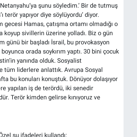
Netanyahu’ya şunu söyledim.’ Bir de tutmuş
 terör yapıyor diye söylüyordu’ diyor.
im gecesi Hamas, çatışma ortamı olmadığı o
koyup sivillerin üzerine yolladı. Biz o gün
im günü bir başladı İsrail, bu provokasyon
ne boyunca orada soykırım yaptı. 30 bini çocuk
istin’in yanında olduk. Sosyalist
 tüm liderlere anlattık. Avrupa Sosyal
afta bu konuları konuştuk. Dönüyor dolaşıyor
ere yapılan iş de terördü, iki senedir
üdür. Terör kimden gelirse kınıyoruz ve
zel şu ifadeleri kullandı: