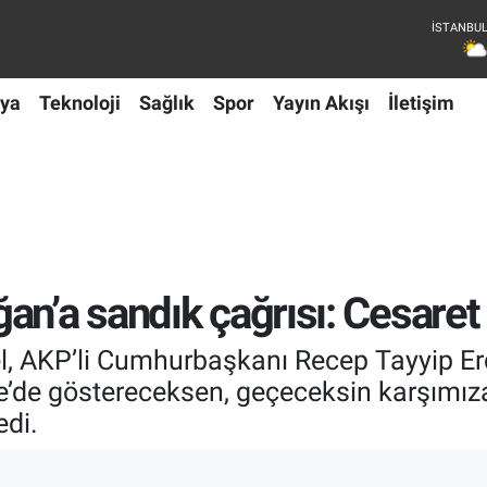
ya
Teknoloji
Sağlık
Spor
Yayın Akışı
İletişim
an’a sandık çağrısı: Cesar
, AKP’li Cumhurbaşkanı Recep Tayyip Erd
e’de göstereceksen, geçeceksin karşımıza
edi.