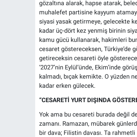
Nedir
gözaltına alarak, hapse atarak, bele
muhalefet partisine kayyum atamaya
Popüler
siyasi yasak getirmeye, gelecekte ke
kadar üç-dört kez yenmiş birinin siy
Programlar
kamu gücü kullanarak, hakimleri bun
cesaret göstereceksen, Türkiye’de g
Sağlık
getireceksin cesareti öyle gösterecek
Spor
‘2027’nin Eylül’ünde, Ekim’inde görüş
kalmadı, bıçak kemikte. O yüzden ne 
Teknoloji
kadar erken gülecek.
Türkiye'nin Geleceği
“CESARETİ YURT DIŞINDA GÖSTE
Türkiye'nin Gündemi
Yok ama bu cesareti burada değil de
zamanı. Ramazan, mübarek günlerde
Yerel Gündem
bir dava; Filistin davası. Ta rahmetli 