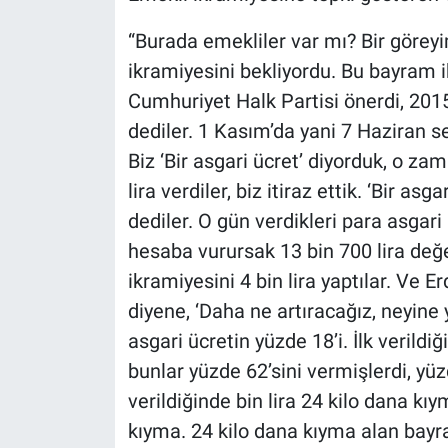
“Burada emekliler var mı? Bir görey
ikramiyesini bekliyordu. Bu bayram i
Cumhuriyet Halk Partisi önerdi, 201
dediler. 1 Kasım’da yani 7 Haziran s
Biz ‘Bir asgari ücret’ diyorduk, o za
lira verdiler, biz itiraz ettik. ‘Bir as
dediler. O gün verdikleri para asgar
hesaba vurursak 13 bin 700 lira de
ikramiyesini 4 bin lira yaptılar. Ve 
diyene, ‘Daha ne artıracağız, neyine 
asgari ücretin yüzde 18’i. İlk verild
bunlar yüzde 62’sini vermişlerdi, yü
verildiğinde bin lira 24 kilo dana kıy
kıyma. 24 kilo dana kıyma alan bayr