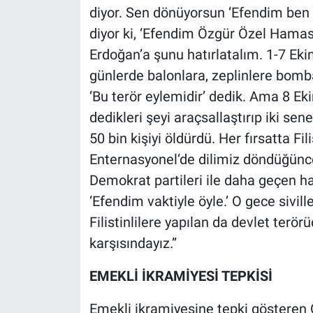
diyor. Sen dönüyorsun ‘Efendim ben 
diyor ki, ‘Efendim Özgür Özel Hamas’ı
Erdoğan’a şunu hatırlatalım. 1-7 Ek
günlerde balonlara, zeplinlere bomba 
‘Bu terör eylemidir’ dedik. Ama 8 Ek
dedikleri şeyi araçsallaştırıp iki se
50 bin kişiyi öldürdü. Her fırsatta Fil
Enternasyonel‘de dilimiz döndüğünce
Demokrat partileri ile daha geçen h
‘Efendim vaktiyle öyle.’ O gece sivill
Filistinlilere yapılan da devlet terör
karşısındayız.”
EMEKLİ İKRAMİYESİ TEPKİSİ
Emekli ikramiyesine tepki gösteren Ö