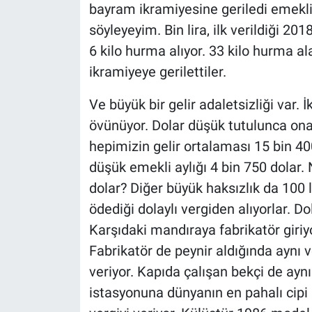
bayram ikramiyesine geriledi emeklil
söyleyeyim. Bin lira, ilk verildiği 20
6 kilo hurma alıyor. 33 kilo hurma a
ikramiyeye gerilettiler.
Ve büyük bir gelir adaletsizliği var. İ
övünüyor. Dolar düşük tutulunca ona ba
hepimizin gelir ortalaması 15 bin 400
düşük emekli aylığı 4 bin 750 dolar.
dolar? Diğer büyük haksızlık da 100 li
ödediği dolaylı vergiden alıyorlar. Do
Karşıdaki mandıraya fabrikatör giriyo
Fabrikatör de peynir aldığında aynı ve
veriyor. Kapıda çalışan bekçi de aynı
istasyonuna dünyanın en pahalı cipi i