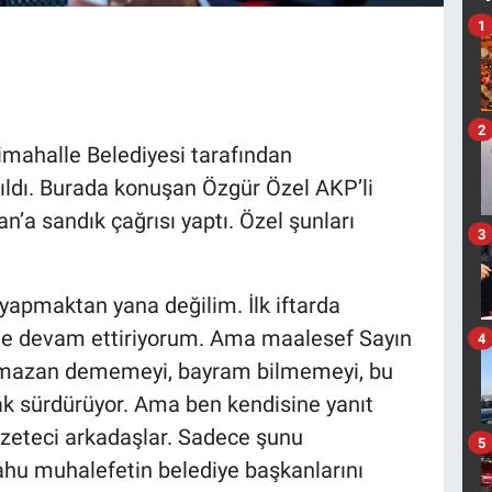
1
2
mahalle Belediyesi tarafından
tıldı. Burada konuşan Özgür Özel AKP’li
a sandık çağrısı yaptı. Özel şunları
3
yapmaktan yana değilim. İlk iftarda
de devam ettiriyorum. Ama maalesef Sayın
4
Ramazan dememeyi, bayram bilmemeyi, bu
ak sürdürüyor. Ama ben kendisine yanıt
zeteci arkadaşlar. Sadece şunu
5
ahu muhalefetin belediye başkanlarını