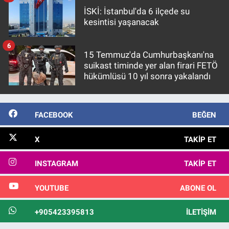
İSKİ: İstanbul'da 6 ilçede su
kesintisi yaşanacak
6
15 Temmuz'da Cumhurbaşkanı'na
suikast timinde yer alan firari FETÖ
hükümlüsü 10 yıl sonra yakalandı
FACEBOOK
BEĞEN
X
TAKIP ET
INSTAGRAM
TAKIP ET
YOUTUBE
ABONE OL
+905423395813
İLETIŞIM