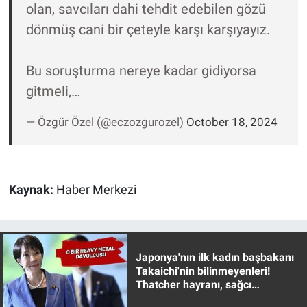
olan, savcıları dahi tehdit edebilen gözü
Yerel Yaşam
dönmüş cani bir çeteyle karşı karşıyayız.
Canlı Yayın
Bu soruşturma nereye kadar gidiyorsa
gitmeli,…
— Özgür Özel (@eczozgurozel)
October 18, 2024
Kaynak:
Haber Merkezi
Japonya'nın ilk kadın başbakanı
Takaichi'nin bilinmeyenleri!
Thatcher hayranı, sağcı
muhafazakar