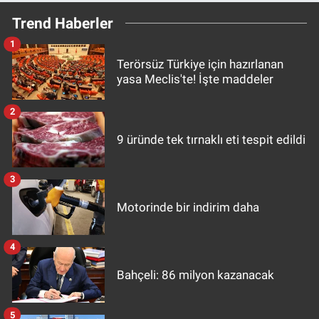
Trend Haberler
1
Terörsüz Türkiye için hazırlanan
yasa Meclis'te! İşte maddeler
2
9 üründe tek tırnaklı eti tespit edildi
3
Motorinde bir indirim daha
4
Bahçeli: 86 milyon kazanacak
5