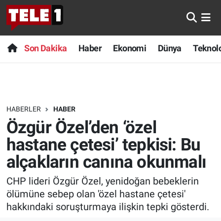
Anında Manşet
Son Dakika
Nöbetçi Eczaneler
Son Dakika
Haber
Ekonomi
Dünya
Teknolo
Başka Sohbetler
Haber
Hava Durumu
Belgesel
Ekonomi
Namaz Vakitleri
HABERLER
HABER
Bilim turu
Dünya
Trafik Durumu
Özgür Özel’den ‘özel
Bilim ve Teknoloji Evreni
Teknoloji
Süper Lig Puan Durumu ve Fikstür
hastane çetesi’ tepkisi: Bu
alçakların canına okunmalı
Doğa Konuşuyor
Sağlık
Tüm Manşetler
CHP lideri Özgür Özel, yenidoğan bebeklerin
Dünya
Spor
Son Dakika Haberleri
ölümüne sebep olan 'özel hastane çetesi'
hakkındaki soruşturmaya ilişkin tepki gösterdi.
Ege Saati
Yayın Akışı
Haber Arşivi