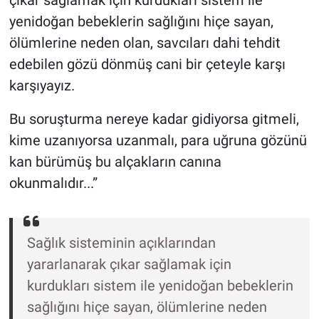
çıkar sağlamak için kurdukları sistem ile
Nedir
yenidoğan bebeklerin sağlığını hiçe sayan,
Popüler
ölümlerine neden olan, savcıları dahi tehdit
edebilen gözü dönmüş cani bir çeteyle karşı
Programlar
karşıyayız.
Sağlık
Bu soruşturma nereye kadar gidiyorsa gitmeli,
kime uzanıyorsa uzanmalı, para uğruna gözünü
Spor
kan bürümüş bu alçakların canına
okunmalıdır...”
Teknoloji
Türkiye'nin Geleceği
Sağlık sisteminin açıklarından
Türkiye'nin Gündemi
yararlanarak çıkar sağlamak için
kurdukları sistem ile yenidoğan bebeklerin
Yerel Gündem
sağlığını hiçe sayan, ölümlerine neden