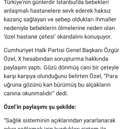
Türkiye'nin günlerdir İstanbul'da bebekleri
anlaşmalı hastanelere sevk ederek haksız
Gündem Özel
kazanç sağlayan ve sebep oldukları ihmaller
nedeniyle bebeklerin ölmelerine neden olan
Günün görüntüsü
‘özel hastane çetesi’ skandalını konuşuyor.
Haber
Cumhuriyet Halk Partisi Genel Başkanı Özgür
İlan
Özel, X hesabından soruşturma hakkında
paylaşım yaptı. Gözü dönmüş cani bir çeteyle
Kimdir
karşı karşıya olunduğunu belirten Özel, “Para
uğruna gözünü kan bürümüş bu alçakların
Koronavirüs
canına okunmalıdır” dedi.
Kültür Sanat
Özel’in paylaşımı şu şekilde:
Ne demişti
“Sağlık sisteminin açıklarından yararlanarak