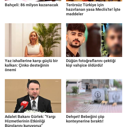
Bahçeli: 86 milyon kazanacak
Terörsüz Türkiye için
hazırlanan yasa Meclis'te! İşte
maddeler
Yaz ishallerine karşı güçlü bir
Düğün fotoğraflarını çektiği
kalkan: Çinko desteğinin
kişi vahşice öldürdü!
önemi
Adalet Bakanı Gürlek: "Yargı
Dehşet! Bebeğini çöp
Hizmetlerinin Etkinliği
konteynerine bıraktı!
Bürolarını kuruyoruz"