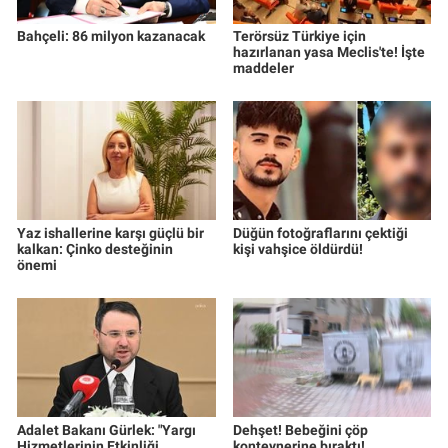
Yerel Yaşam
Bahçeli: 86 milyon kazanacak
Terörsüz Türkiye için
hazırlanan yasa Meclis'te! İşte
Canlı Yayın
maddeler
Yaz ishallerine karşı güçlü bir
Düğün fotoğraflarını çektiği
kalkan: Çinko desteğinin
kişi vahşice öldürdü!
önemi
Adalet Bakanı Gürlek: "Yargı
Dehşet! Bebeğini çöp
Hizmetlerinin Etkinliği
konteynerine bıraktı!