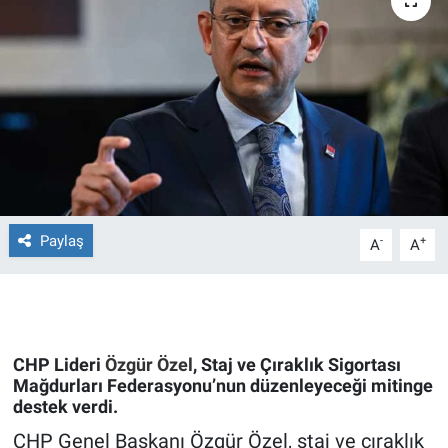
Ege'den Esintiler
İletişim
Eğitim
Eğlence
Ekonomi
Forum
Paylaş
-
+
A
A
Gerçeğin İzinde
Gün Başlıyor
CHP Lideri
Özgür Özel
, Staj ve Çıraklık Sigortası
Mağdurları Federasyonu’nun düzenleyeceği mitinge
Gün Bitiyor
destek verdi.
CHP Genel Başkanı Özgür Özel, staj ve çıraklık
Gün Ortası