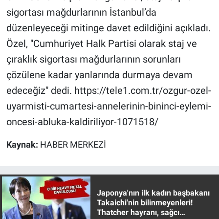
sigortası mağdurlarının İstanbul’da
Gündem Özel
düzenleyeceği mitinge davet edildiğini açıkladı.
Özel, "Cumhuriyet Halk Partisi olarak staj ve
Günün görüntüsü
çıraklık sigortası mağdurlarının sorunları
Haber
çözülene kadar yanlarında durmaya devam
edeceğiz" dedi. https://tele1.com.tr/ozgur-ozel-
İlan
uyarmisti-cumartesi-annelerinin-bininci-eylemi-
oncesi-abluka-kaldiriliyor-1071518/
Kimdir
Kaynak:
HABER MERKEZİ
Koronavirüs
Kültür Sanat
Japonya'nın ilk kadın başbakanı
Ne demişti
Takaichi'nin bilinmeyenleri!
Thatcher hayranı, sağcı