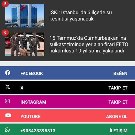
5
İSKİ: İstanbul'da 6 ilçede su
kesintisi yaşanacak
6
15 Temmuz'da Cumhurbaşkanı'na
suikast timinde yer alan firari FETÖ
hükümlüsü 10 yıl sonra yakalandı
FACEBOOK
BEĞEN
X
TAKIP ET
INSTAGRAM
TAKIP ET
YOUTUBE
ABONE OL
+905423395813
İLETIŞIM