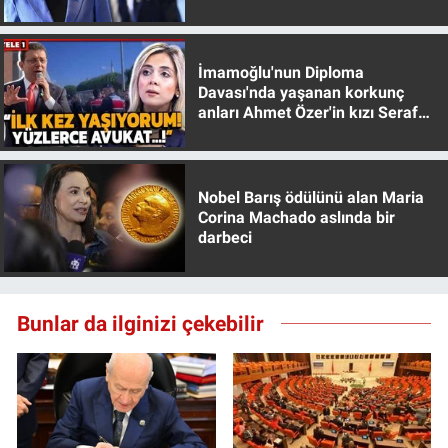
Nedir
muhafazakar
Popüler
İmamoğlu'nun Diploma
Davası'nda yaşanan korkunç
Programlar
anları Ahmet Özer'in kızı Seraf
Özer anlattı!
Sağlık
Nobel Barış ödülünü alan Maria
Spor
Corina Machado aslında bir
darbeci
Teknoloji
Türkiye'nin Geleceği
Bunlar da ilginizi çekebilir
Türkiye'nin Gündemi
Yerel Gündem