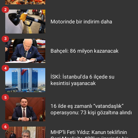
2
Motorinde bir indirim daha
3
Bahçeli: 86 milyon kazanacak
4
İSKİ: İstanbul'da 6 ilçede su
kesintisi yaşanacak
5
16 ilde eş zamanlı “vatandaşlık”
operasyonu: 73 kişi gözaltına alındı
6
MHP’li Feti Yıldız: Kanun teklifinin