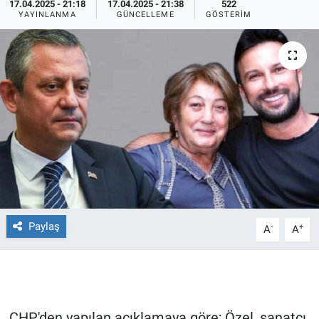
17.04.2025 - 21:18
17.04.2025 - 21:38
522
YAYINLANMA
GÜNCELLEME
GÖSTERIM
Ege'den Esintiler
İletişim
Eğitim
Eğlence
Ekonomi
Forum
Gerçeğin İzinde
Paylaş
-
+
A
A
Gün Başlıyor
Gün Bitiyor
Gün Ortası
CHP'den yapılan açıklamaya göre; Özel, sanatçı