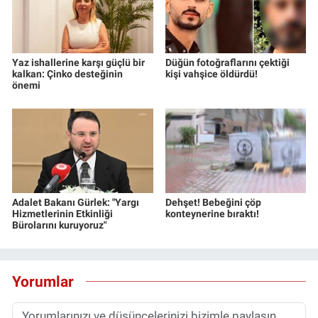
Yerel Yaşam
Canlı Yayın
Yaz ishallerine karşı güçlü bir
Düğün fotoğraflarını çektiği
kalkan: Çinko desteğinin
kişi vahşice öldürdü!
önemi
Adalet Bakanı Gürlek: "Yargı
Dehşet! Bebeğini çöp
Hizmetlerinin Etkinliği
konteynerine bıraktı!
Bürolarını kuruyoruz"
Yorumlar