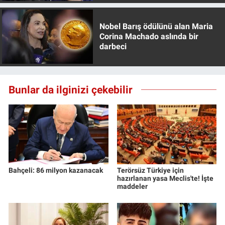
Nedir
Nobel Barış ödülünü alan Maria
Popüler
Corina Machado aslında bir
darbeci
Programlar
Sağlık
Bunlar da ilginizi çekebilir
Spor
Teknoloji
Türkiye'nin Geleceği
Bahçeli: 86 milyon kazanacak
Terörsüz Türkiye için
hazırlanan yasa Meclis'te! İşte
Türkiye'nin Gündemi
maddeler
Yerel Gündem