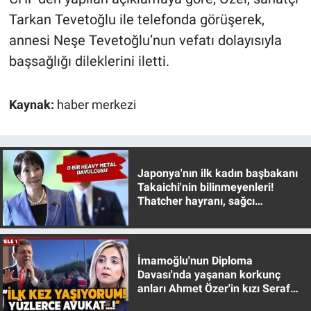
Tarkan Tevetoğlu ile telefonda görüşerek,
Gündem Özel
annesi Neşe Tevetoğlu’nun vefatı dolayısıyla
başsağlığı dileklerini iletti.
Günün görüntüsü
Haber
Kaynak:
haber merkezi
İlan
Japonya'nın ilk kadın başbakanı
Kimdir
Takaichi'nin bilinmeyenleri!
Thatcher hayranı, sağcı
Koronavirüs
muhafazakar
Kültür Sanat
İmamoğlu'nun Diploma
Davası'nda yaşanan korkunç
Ne demişti
anları Ahmet Özer'in kızı Seraf
Özer anlattı!