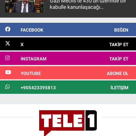
Gazi Meclis'te 430’un üzerinde bir
kabulle kanunlaşacağı
görülmektedir
FACEBOOK
BEĞEN
X
TAKIP ET
INSTAGRAM
TAKIP ET
YOUTUBE
ABONE OL
+905423395813
İLETIŞIM