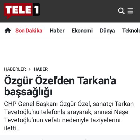
Anında Manşet
Son Dakika
Nöbetçi Eczaneler
Son Dakika
Haber
Ekonomi
Dünya
Teknolo
Başka Sohbetler
Haber
Hava Durumu
Belgesel
Ekonomi
Namaz Vakitleri
HABERLER
HABER
Bilim turu
Dünya
Trafik Durumu
Özgür Özel'den Tarkan'a
Bilim ve Teknoloji Evreni
Teknoloji
Süper Lig Puan Durumu ve Fikstür
başsağlığı
CHP Genel Başkanı Özgür Özel, sanatçı Tarkan
Doğa Konuşuyor
Sağlık
Tüm Manşetler
Tevetoğlu'nu telefonla arayarak, annesi Neşe
Dünya
Spor
Son Dakika Haberleri
Tevetoğlu’nun vefatı nedeniyle taziyelerini
iletti.
Ege Saati
Yayın Akışı
Haber Arşivi