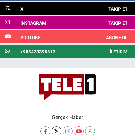
X
TAKIP ET
INSTAGRAM
TAKIP ET
YOUTUBE
ABONE OL
+905423395813
İLETIŞIM
Gerçek Haber