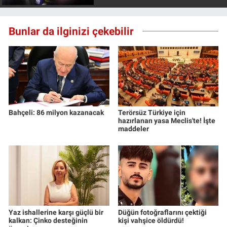
Bunlar da ilginizi çekebilir
Bahçeli: 86 milyon kazanacak
Terörsüz Türkiye için
hazırlanan yasa Meclis'te! İşte
maddeler
Yaz ishallerine karşı güçlü bir
Düğün fotoğraflarını çektiği
kalkan: Çinko desteğinin
kişi vahşice öldürdü!