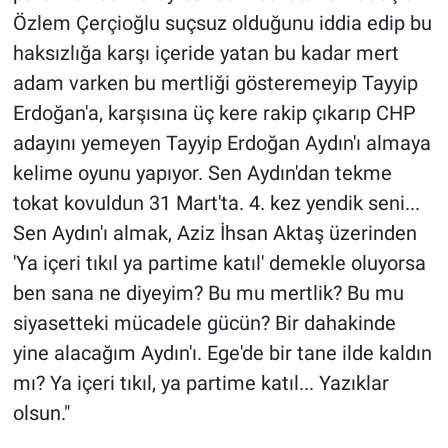
Özlem Çerçioğlu suçsuz olduğunu iddia edip bu
haksızlığa karşı içeride yatan bu kadar mert
adam varken bu mertliği gösteremeyip Tayyip
Erdoğan'a, karşısına üç kere rakip çıkarıp CHP
adayını yemeyen Tayyip Erdoğan Aydın'ı almaya
kelime oyunu yapıyor. Sen Aydın'dan tekme
tokat kovuldun 31 Mart'ta. 4. kez yendik seni...
Sen Aydın'ı almak, Aziz İhsan Aktaş üzerinden
'Ya içeri tıkıl ya partime katıl' demekle oluyorsa
ben sana ne diyeyim? Bu mu mertlik? Bu mu
siyasetteki mücadele gücün? Bir dahakinde
yine alacağım Aydın'ı. Ege'de bir tane ilde kaldın
mı? Ya içeri tıkıl, ya partime katıl... Yazıklar
olsun."