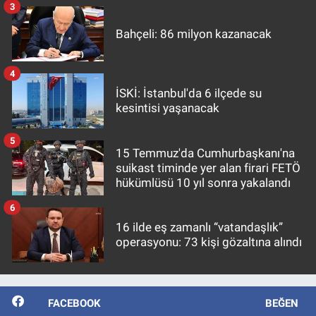
3
Bahçeli: 86 milyon kazanacak
4
İSKİ: İstanbul'da 6 ilçede su
kesintisi yaşanacak
5
15 Temmuz'da Cumhurbaşkanı'na
suikast timinde yer alan firari FETÖ
hükümlüsü 10 yıl sonra yakalandı
6
16 ilde eş zamanlı “vatandaşlık”
operasyonu: 73 kişi gözaltına alındı
FACEBOOK
BEĞEN