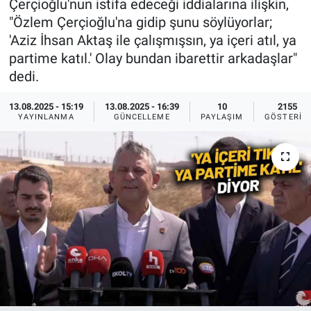
Çerçioğlu'nun istifa edeceği iddialarına ilişkin,
"Özlem Çerçioğlu'na gidip şunu söylüyorlar;
Ege'den Esintiler
İletişim
'Aziz İhsan Aktaş ile çalışmışsın, ya içeri atıl, ya
partime katıl.' Olay bundan ibarettir arkadaşlar"
Eğitim
dedi.
Eğlence
13.08.2025 - 15:19
13.08.2025 - 16:39
10
2155
YAYINLANMA
GÜNCELLEME
PAYLAŞIM
GÖSTERIM
Ekonomi
Forum
Gerçeğin İzinde
Gün Başlıyor
Gün Bitiyor
Gün Ortası