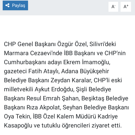
Paylaş
-
+
A
A
Gündem Özel
Günün görüntüsü
CHP Genel Başkanı Özgür Özel, Silivri'deki
Haber
Marmara Cezaevi'nde İBB Başkanı ve CHP'nin
İlan
Cumhurbaşkanı adayı Ekrem İmamoğlu,
gazeteci Fatih Ataylı, Adana Büyükşehir
Kimdir
Belediye Başkanı Zeydan Karalar, CHP'li eski
milletvekili Aykut Erdoğdu, Şişli Belediye
Koronavirüs
Başkanı Resul Emrah Şahan, Beşiktaş Belediye
Kültür Sanat
Başkanı Rıza Akpolat, Seyhan Belediye Başkanı
Oya Tekin, İBB Özel Kalem Müdürü Kadriye
Ne demişti
Kasapoğlu ve tutuklu öğrencileri ziyaret etti.