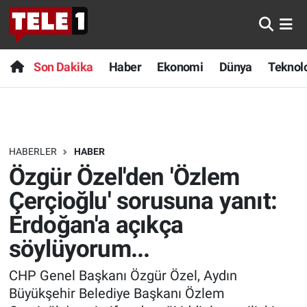
Anında Manşet
Son Dakika
Nöbetçi Eczaneler
Son Dakika
Haber
Ekonomi
Dünya
Teknolo
Başka Sohbetler
Haber
Hava Durumu
Belgesel
Ekonomi
Namaz Vakitleri
HABERLER
HABER
Bilim turu
Dünya
Trafik Durumu
Özgür Özel'den 'Özlem
Bilim ve Teknoloji Evreni
Teknoloji
Süper Lig Puan Durumu ve Fikstür
Çerçioğlu' sorusuna yanıt:
Erdoğan'a açıkça
Doğa Konuşuyor
Sağlık
Tüm Manşetler
söylüyorum...
Dünya
Spor
Son Dakika Haberleri
CHP Genel Başkanı Özgür Özel, Aydın
Büyükşehir Belediye Başkanı Özlem
Ege Saati
Yayın Akışı
Haber Arşivi