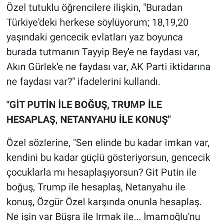
Nedir
Özel tutuklu öğrencilere ilişkin, "Buradan
Türkiye'deki herkese söylüyorum; 18,19,20
Popüler
yaşındaki gencecik evlatları yaz boyunca
burada tutmanın Tayyip Bey'e ne faydası var,
Programlar
Akın Gürlek'e ne faydası var, AK Parti iktidarına
Sağlık
ne faydası var?" ifadelerini kullandı.
"GİT PUTİN İLE BOĞUŞ, TRUMP İLE
Spor
HESAPLAŞ, NETANYAHU İLE KONUŞ"
Teknoloji
Özel sözlerine, "Sen elinde bu kadar imkan var,
Türkiye'nin Geleceği
kendini bu kadar güçlü gösteriyorsun, gencecik
çocuklarla mı hesaplaşıyorsun? Git Putin ile
Türkiye'nin Gündemi
boğuş, Trump ile hesaplaş, Netanyahu ile
konuş, Özgür Özel karşında onunla hesaplaş.
Yerel Gündem
Ne işin var Büşra ile Irmak ile... İmamoğlu'nu