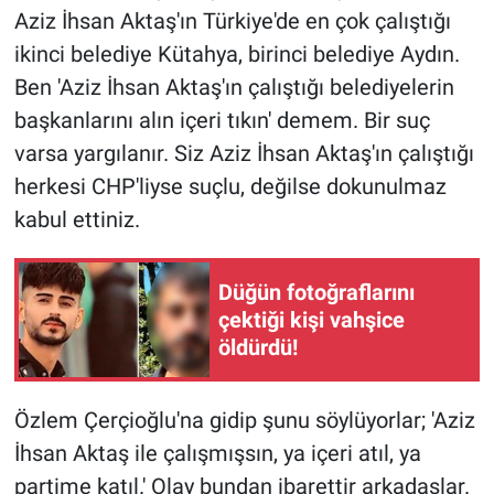
Aziz İhsan Aktaş'ın Türkiye'de en çok çalıştığı
ikinci belediye Kütahya, birinci belediye Aydın.
Ben 'Aziz İhsan Aktaş'ın çalıştığı belediyelerin
başkanlarını alın içeri tıkın' demem. Bir suç
varsa yargılanır. Siz Aziz İhsan Aktaş'ın çalıştığı
herkesi CHP'liyse suçlu, değilse dokunulmaz
kabul ettiniz.
Düğün fotoğraflarını
çektiği kişi vahşice
öldürdü!
Özlem Çerçioğlu'na gidip şunu söylüyorlar; 'Aziz
İhsan Aktaş ile çalışmışsın, ya içeri atıl, ya
partime katıl.' Olay bundan ibarettir arkadaşlar.