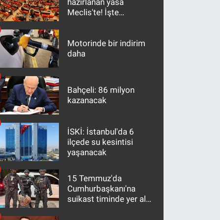
hazırlanan yasa
Meclis'te! İşte
maddeler
Motorinde bir indirim
daha
Bahçeli: 86 milyon
kazanacak
İSKİ: İstanbul'da 6
ilçede su kesintisi
yaşanacak
15 Temmuz'da
Cumhurbaşkanı'na
suikast timinde yer alan
firari FETÖ hükümlüsü
10 yıl sonra yakalandı