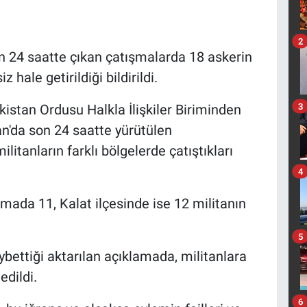
2
on 24 saatte çıkan çatışmalarda 18 askerin
z hale getirildiği bildirildi.
3
istan Ordusu Halkla İlişkiler Biriminden
an'da son 24 saatte yürütülen
litanların farklı bölgelerde çatıştıkları
4
mada 11, Kalat ilçesinde ise 12 militanın
5
bettiği aktarılan açıklamada, militanlara
edildi.
6