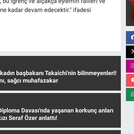
 bu iğrenç ve alçakça eylemin failleri ve
lene kadar devam edecektir." ifadesi
 kadın başbakanı Takaichi'nin bilinmeyenleri!
nı, sağcı muhafazakar
iploma Davası'nda yaşanan korkunç anları
ızı Seraf Özer anlattı!