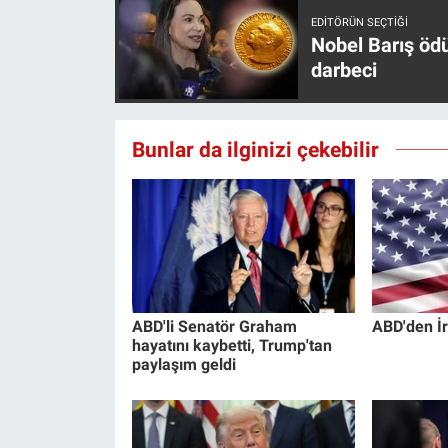
Yerel Yaşam
EDITÖRÜN SEÇTIĞI
Nobel Barış öd
darbeci
Canlı Yayın
Bunlar da ilginizi çekebilir
ABD'li Senatör Graham
ABD'den İr
hayatını kaybetti, Trump'tan
paylaşım geldi