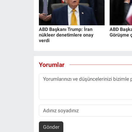
ABD Başkanı Trump: İran
ABD Başka
nükleer denetimlere onay
Görüşme ço
verdi
Yorumlar
Gönder