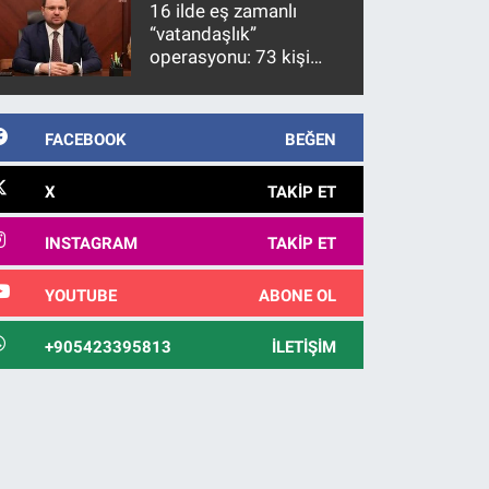
16 ilde eş zamanlı
“vatandaşlık”
operasyonu: 73 kişi
gözaltına alındı
FACEBOOK
BEĞEN
X
TAKIP ET
INSTAGRAM
TAKIP ET
YOUTUBE
ABONE OL
+905423395813
İLETIŞIM