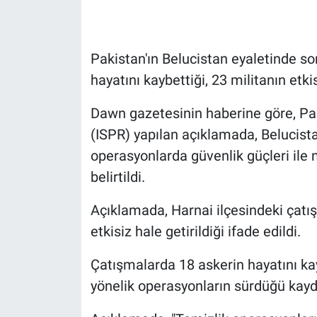
Gündem Özel
Pakistan'ın Belucistan eyaletinde s
Günün görüntüsü
hayatını kaybettiği, 23 militanın etkisi
Haber
Dawn gazetesinin haberine göre, Pak
(ISPR) yapılan açıklamada, Belucist
İlan
operasyonlarda güvenlik güçleri ile mi
belirtildi.
Kimdir
Açıklamada, Harnai ilçesindeki çatış
Koronavirüs
etkisiz hale getirildiği ifade edildi.
Kültür Sanat
Çatışmalarda 18 askerin hayatını kay
yönelik operasyonların sürdüğü kayd
Ne demişti