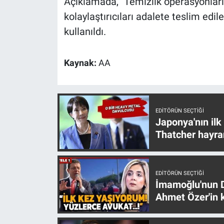
Açıklamada, "Temizlik operasyonları,
Nedir
kolaylaştırıcıları adalete teslim edi
Popüler
kullanıldı.
Programlar
Kaynak:
AA
Sağlık
Spor
EDITÖRÜN SEÇTIĞI
Japonya'nın ilk
Teknoloji
Thatcher hayra
Türkiye'nin Geleceği
EDITÖRÜN SEÇTIĞI
Türkiye'nin Gündemi
İmamoğlu'nun D
Ahmet Özer'in k
Yerel Gündem