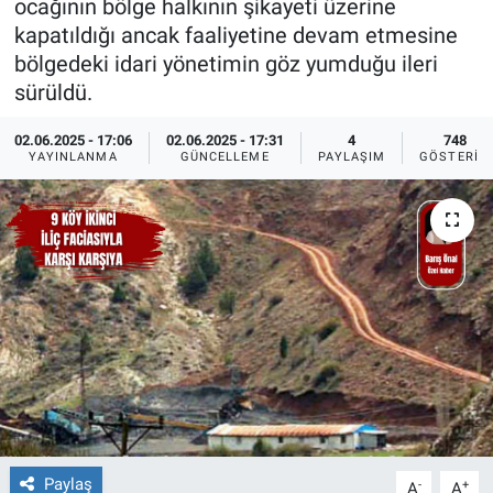
ocağının bölge halkının şikayeti üzerine
kapatıldığı ancak faaliyetine devam etmesine
Ege'den Esintiler
İletişim
bölgedeki idari yönetimin göz yumduğu ileri
sürüldü.
Eğitim
02.06.2025 - 17:06
02.06.2025 - 17:31
4
748
Eğlence
YAYINLANMA
GÜNCELLEME
PAYLAŞIM
GÖSTERIM
Ekonomi
Forum
Gerçeğin İzinde
Gün Başlıyor
Gün Bitiyor
Paylaş
-
+
Gün Ortası
A
A