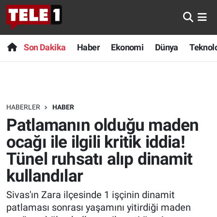
Anında Manşet
Son Dakika
Nöbetçi Eczaneler
Son Dakika
Haber
Ekonomi
Dünya
Teknolo
Başka Sohbetler
Haber
Hava Durumu
Belgesel
Ekonomi
Namaz Vakitleri
HABERLER
HABER
Bilim turu
Dünya
Trafik Durumu
Patlamanın olduğu maden
Bilim ve Teknoloji Evreni
Teknoloji
Süper Lig Puan Durumu ve Fikstür
ocağı ile ilgili kritik iddia!
Tünel ruhsatı alıp dinamit
Doğa Konuşuyor
Sağlık
Tüm Manşetler
kullandılar
Dünya
Spor
Son Dakika Haberleri
Sivas'ın Zara ilçesinde 1 işçinin dinamit
patlaması sonrası yaşamını yitirdiği maden
Ege Saati
Yayın Akışı
Haber Arşivi