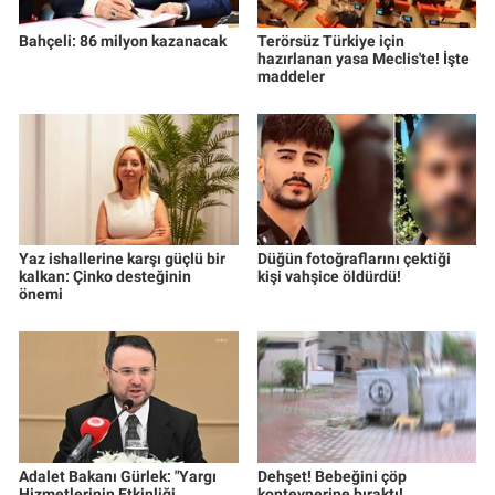
Bahçeli: 86 milyon kazanacak
Terörsüz Türkiye için
hazırlanan yasa Meclis'te! İşte
maddeler
Yaz ishallerine karşı güçlü bir
Düğün fotoğraflarını çektiği
kalkan: Çinko desteğinin
kişi vahşice öldürdü!
önemi
Adalet Bakanı Gürlek: "Yargı
Dehşet! Bebeğini çöp
Hizmetlerinin Etkinliği
konteynerine bıraktı!