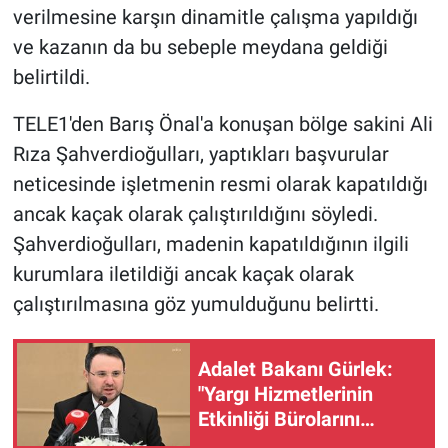
Nedir
verilmesine karşın dinamitle çalışma yapıldığı
ve kazanın da bu sebeple meydana geldiği
Popüler
belirtildi.
Programlar
TELE1'den Barış Önal'a konuşan bölge sakini Ali
Rıza Şahverdioğulları, yaptıkları başvurular
Sağlık
neticesinde işletmenin resmi olarak kapatıldığı
Spor
ancak kaçak olarak çalıştırıldığını söyledi.
Şahverdioğulları, madenin kapatıldığının ilgili
Teknoloji
kurumlara iletildiği ancak kaçak olarak
çalıştırılmasına göz yumulduğunu belirtti.
Türkiye'nin Geleceği
Türkiye'nin Gündemi
Adalet Bakanı Gürlek:
"Yargı Hizmetlerinin
Yerel Gündem
Etkinliği Bürolarını
kuruyoruz"