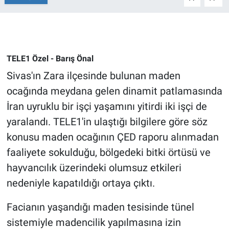
Gündem Özel
Günün görüntüsü
TELE1 Özel - Barış Önal
Sivas'ın Zara ilçesinde bulunan maden
Haber
ocağında meydana gelen dinamit patlamasında
İlan
İran uyruklu bir işçi yaşamını yitirdi iki işçi de
yaralandı. TELE1'in ulaştığı bilgilere göre söz
Kimdir
konusu maden ocağının ÇED raporu alınmadan
faaliyete sokulduğu, bölgedeki bitki örtüsü ve
Koronavirüs
hayvancılık üzerindeki olumsuz etkileri
Kültür Sanat
nedeniyle kapatıldığı ortaya çıktı.
Facianın yaşandığı maden tesisinde tünel
Ne demişti
sistemiyle madencilik yapılmasına izin