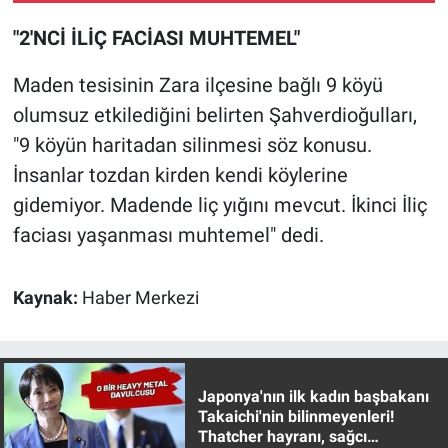
Yerel Yaşam
"2'NCİ İLİÇ FACİASI MUHTEMEL"
Canlı Yayın
Maden tesisinin Zara ilçesine bağlı 9 köyü
olumsuz etkilediğini belirten Şahverdioğulları,
"9 köyün haritadan silinmesi söz konusu.
İnsanlar tozdan kirden kendi köylerine
gidemiyor. Madende liç yığını mevcut. İkinci İliç
faciası yaşanması muhtemel" dedi.
Kaynak:
Haber Merkezi
Japonya'nın ilk kadın başbakanı
Takaichi'nin bilinmeyenleri!
Thatcher hayranı, sağcı