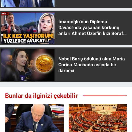
muhafazakar
İmamoğlu'nun Diploma
Davası'nda yaşanan korkunç
anları Ahmet Özer'in kızı Seraf
Özer anlattı!
Nobel Barış ödülünü alan Maria
Corina Machado aslında bir
darbeci
Bunlar da ilginizi çekebilir