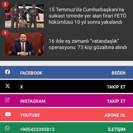
5
15 Temmuz'da Cumhurbaşkanı'na
suikast timinde yer alan firari FETÖ
hükümlüsü 10 yıl sonra yakalandı
6
16 ilde eş zamanlı “vatandaşlık”
operasyonu: 73 kişi gözaltına alındı
FACEBOOK
BEĞEN
X
TAKIP ET
INSTAGRAM
TAKIP ET
YOUTUBE
ABONE OL
+905423395813
İLETIŞIM