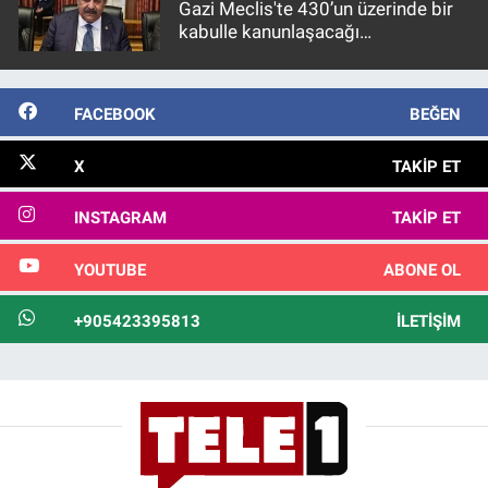
Gazi Meclis'te 430’un üzerinde bir
kabulle kanunlaşacağı
görülmektedir
FACEBOOK
BEĞEN
X
TAKIP ET
INSTAGRAM
TAKIP ET
YOUTUBE
ABONE OL
+905423395813
İLETIŞIM