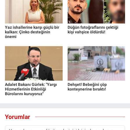
Yaz ishallerine karşı güçlü bir
Düğün fotoğraflarını çektiği
kalkan: Çinko desteğinin
kişi vahşice öldürdü!
önemi
Adalet Bakanı Gürlek: "Yargı
Dehşet! Bebeğini çöp
Hizmetlerinin Etkinliği
konteynerine bıraktı!
Bürolarını kuruyoruz"
Yorumlar