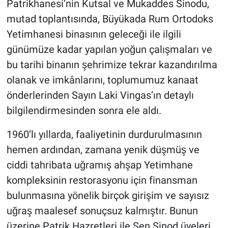
Patrikhanesi’nin Kutsal ve Mukaddes Sinodu,
Nedir
mutad toplantısında, Büyükada Rum Ortodoks
Popüler
Yetimhanesi binasının geleceği ile ilgili
günümüze kadar yapılan yoğun çalışmaları ve
Programlar
bu tarihi binanın şehrimize tekrar kazandırılma
olanak ve imkânlarını, toplumumuz kanaat
Sağlık
önderlerinden Sayın Laki Vingas’ın detaylı
Spor
bilgilendirmesinden sonra ele aldı.
Teknoloji
1960’lı yıllarda, faaliyetinin durdurulmasının
hemen ardından, zamana yenik düşmüş ve
Türkiye'nin Geleceği
ciddi tahribata uğramış ahşap Yetimhane
kompleksinin restorasyonu için finansman
Türkiye'nin Gündemi
bulunmasına yönelik birçok girişim ve sayısız
uğraş maalesef sonuçsuz kalmıştır. Bunun
Yerel Gündem
üzerine Patrik Hazretleri ile Sen Sinod üyeleri,