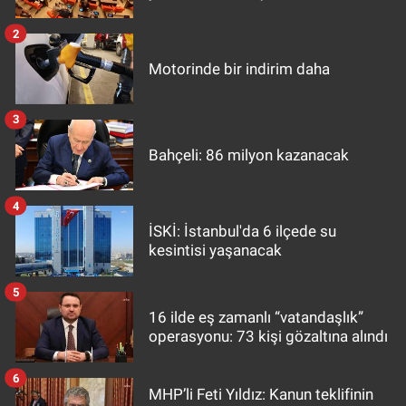
2
Motorinde bir indirim daha
3
Bahçeli: 86 milyon kazanacak
4
İSKİ: İstanbul'da 6 ilçede su
kesintisi yaşanacak
5
16 ilde eş zamanlı “vatandaşlık”
operasyonu: 73 kişi gözaltına alındı
6
MHP’li Feti Yıldız: Kanun teklifinin