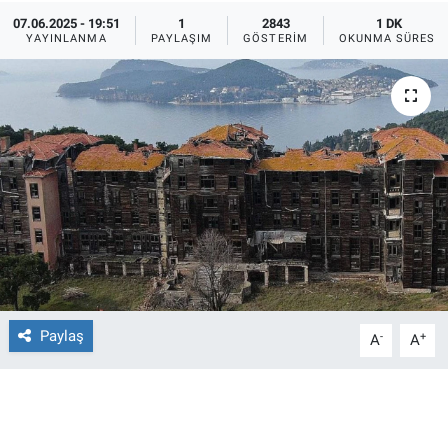
07.06.2025 - 19:51
1
2843
1 DK
Ege'den Esintiler
İletişim
YAYINLANMA
PAYLAŞIM
GÖSTERIM
OKUNMA SÜRESI
Eğitim
Eğlence
Ekonomi
Forum
Gerçeğin İzinde
Paylaş
-
+
A
A
Gün Başlıyor
Gün Bitiyor
Gün Ortası