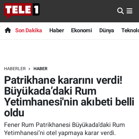
Anında Manşet
Son Dakika
Nöbetçi Eczaneler
Son Dakika
Haber
Ekonomi
Dünya
Teknolo
Başka Sohbetler
Haber
Hava Durumu
Belgesel
Ekonomi
Namaz Vakitleri
HABERLER
HABER
Bilim turu
Dünya
Trafik Durumu
Patrikhane kararını verdi!
Bilim ve Teknoloji Evreni
Teknoloji
Süper Lig Puan Durumu ve Fikstür
Büyükada’daki Rum
Yetimhanesi'nin akıbeti belli
Doğa Konuşuyor
Sağlık
Tüm Manşetler
oldu
Dünya
Spor
Son Dakika Haberleri
Fener Rum Patrikhanesi Büyükada’daki Rum
Yetimhanesi’ni otel yapmaya karar verdi.
Ege Saati
Yayın Akışı
Haber Arşivi