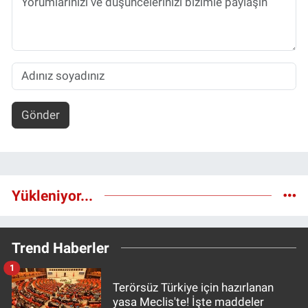
Gönder
Yükleniyor...
Trend Haberler
1
Terörsüz Türkiye için hazırlanan
yasa Meclis'te! İşte maddeler