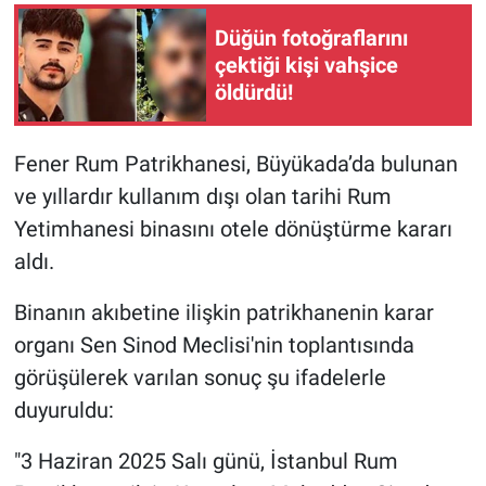
Düğün fotoğraflarını
Gündem Özel
çektiği kişi vahşice
öldürdü!
Günün görüntüsü
Haber
Fener Rum Patrikhanesi, Büyükada’da bulunan
ve yıllardır kullanım dışı olan tarihi Rum
İlan
Yetimhanesi binasını otele dönüştürme kararı
aldı.
Kimdir
Binanın akıbetine ilişkin patrikhanenin karar
Koronavirüs
organı Sen Sinod Meclisi'nin toplantısında
görüşülerek varılan sonuç şu ifadelerle
Kültür Sanat
duyuruldu:
Ne demişti
"3 Haziran 2025 Salı günü, İstanbul Rum