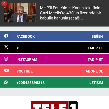
6
MHP’li Feti Yıldız: Kanun teklifinin
Gazi Meclis'te 430’un üzerinde bir
kabulle kanunlaşacağı
görülmektedir
FACEBOOK
BEĞEN
X
TAKIP ET
INSTAGRAM
TAKIP ET
YOUTUBE
ABONE OL
+905423395813
İLETIŞIM