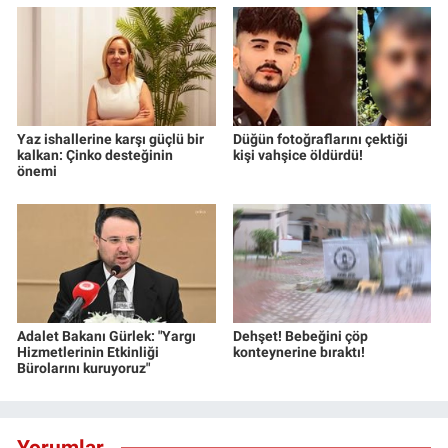
Yaz ishallerine karşı güçlü bir
Düğün fotoğraflarını çektiği
kalkan: Çinko desteğinin
kişi vahşice öldürdü!
önemi
Adalet Bakanı Gürlek: "Yargı
Dehşet! Bebeğini çöp
Hizmetlerinin Etkinliği
konteynerine bıraktı!
Bürolarını kuruyoruz"
Yorumlar