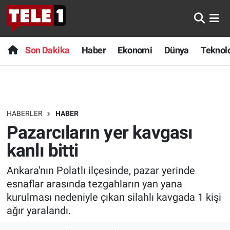
Anında Manşet
Son Dakika
Nöbetçi Eczaneler
Son Dakika
Haber
Ekonomi
Dünya
Teknolo
Başka Sohbetler
Haber
Hava Durumu
Belgesel
Ekonomi
Namaz Vakitleri
HABERLER
HABER
Bilim turu
Dünya
Trafik Durumu
Pazarcıların yer kavgası
Bilim ve Teknoloji Evreni
Teknoloji
Süper Lig Puan Durumu ve Fikstür
kanlı bitti
Ankara'nın Polatlı ilçesinde, pazar yerinde
Doğa Konuşuyor
Sağlık
Tüm Manşetler
esnaflar arasında tezgahların yan yana
Dünya
Spor
Son Dakika Haberleri
kurulması nedeniyle çıkan silahlı kavgada 1 kişi
ağır yaralandı.
Ege Saati
Yayın Akışı
Haber Arşivi