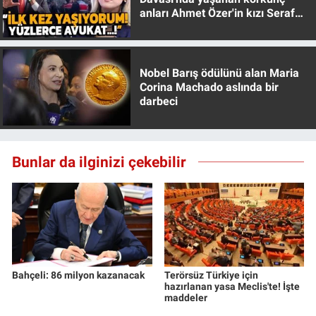
Yerel Yaşam
anları Ahmet Özer'in kızı Seraf
Özer anlattı!
Canlı Yayın
Nobel Barış ödülünü alan Maria
Corina Machado aslında bir
darbeci
Bunlar da ilginizi çekebilir
Bahçeli: 86 milyon kazanacak
Terörsüz Türkiye için
hazırlanan yasa Meclis'te! İşte
maddeler