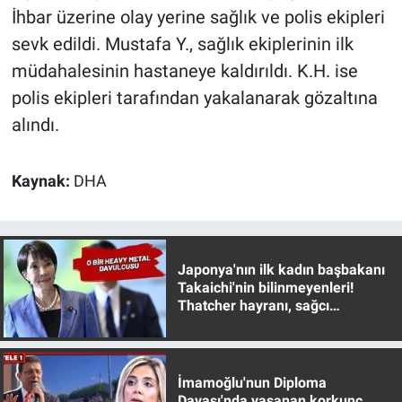
Nedir
İhbar üzerine olay yerine sağlık ve polis ekipleri
sevk edildi. Mustafa Y., sağlık ekiplerinin ilk
Popüler
müdahalesinin hastaneye kaldırıldı. K.H. ise
polis ekipleri tarafından yakalanarak gözaltına
Programlar
alındı.
Sağlık
Kaynak:
DHA
Spor
Teknoloji
Japonya'nın ilk kadın başbakanı
Türkiye'nin Geleceği
Takaichi'nin bilinmeyenleri!
Thatcher hayranı, sağcı
muhafazakar
Türkiye'nin Gündemi
Yerel Gündem
İmamoğlu'nun Diploma
Davası'nda yaşanan korkunç