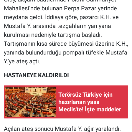
Mahallesi’nde bulunan Perpa Pazar yerinde
Gündem Özel
meydana geldi. İddiaya göre, pazarcı K.H. ve
Mustafa Y. arasında tezgahların yan yana
Günün görüntüsü
kurulması nedeniyle tartışma başladı.
Tartışmanın kısa sürede büyümesi üzerine K.H.,
Haber
yanında bulundurduğu pompalı tüfekle Mustafa
İlan
Y.’ye ateş açtı.
Kimdir
HASTANEYE KALDIRILDI
Koronavirüs
Terörsüz Türkiye için
hazırlanan yasa
Kültür Sanat
Meclis'te! İşte maddeler
Ne demişti
Açılan ateş sonucu Mustafa Y. ağır yaralandı.