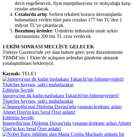
devri engellenecek, fiyat manipülasyonu ve stokçuluğa karşı
cezalar artırılacak.
Cezalarda artış
: Serbest rekabeti bozucu davranışlarda
bulunanlara verilen idari para cezaları 177 bin TL’den 1
milyon TL’ye çıkarılacak.
Bozulmuş ürünler
: Ürünlerin imhasında usule aykırı
davrananlara 200 bin TL ceza verilecek.
1 EKİM SONRASI MECLİS'E GELECEK
Türkiye Gazetesi'nde yer alan habere göre; yeni düzenlemenin
TBMM’nin 1 Ekim’de açılışının ardından gündeme alınarak
yasalaştırılması bekleniyor.
Kaynak:
TELE1
Editörün Seçtiği
Japonya'nın ilk kadın başbakanı Takaichi'nin bilinmeyenleri!
Thatcher hayranı, sağcı muhafazakar
Editörün Seçtiği
İmamoğlu'nun Diploma Davası'nda yaşanan korkunç anları Ahmet
Özer'in kızı Seraf Özer anlattı!