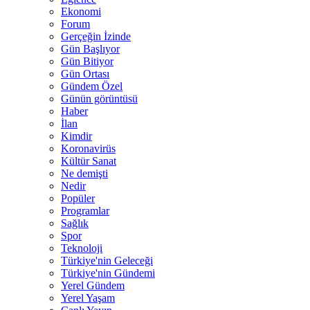
Ekonomi
Forum
Gerçeğin İzinde
Gün Başlıyor
Gün Bitiyor
Gün Ortası
Gündem Özel
Günün görüntüsü
Haber
İlan
Kimdir
Koronavirüs
Kültür Sanat
Ne demişti
Nedir
Popüler
Programlar
Sağlık
Spor
Teknoloji
Türkiye'nin Geleceği
Türkiye'nin Gündemi
Yerel Gündem
Yerel Yaşam