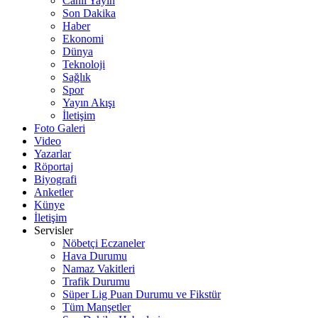
Canlı Yayın
Son Dakika
Haber
Ekonomi
Dünya
Teknoloji
Sağlık
Spor
Yayın Akışı
İletişim
Foto Galeri
Video
Yazarlar
Röportaj
Biyografi
Anketler
Künye
İletişim
Servisler
Nöbetçi Eczaneler
Hava Durumu
Namaz Vakitleri
Trafik Durumu
Süper Lig Puan Durumu ve Fikstür
Tüm Manşetler