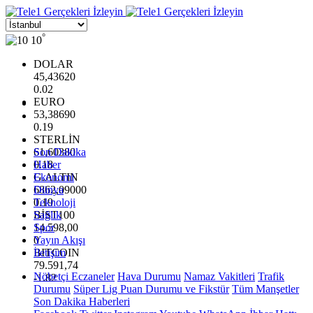
°
10
DOLAR
45,43620
0.02
EURO
53,38690
0.19
STERLİN
61,60380
Son Dakika
0.18
Haber
G.ALTIN
Ekonomi
6862,09000
Dünya
0.19
Teknoloji
BİST100
Sağlık
14.598,00
Spor
0
Yayın Akışı
BITCOIN
İletişim
79.591,74
Nöbetçi Eczaneler
Hava Durumu
Namaz Vakitleri
Trafik
-1.82
Durumu
Süper Lig Puan Durumu ve Fikstür
Tüm Manşetler
Son Dakika Haberleri