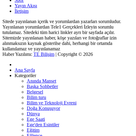
Spor
Yayın Akışı
İletişim
Sitede yayınlanan içerik ve yorumlardan yazarları sorumludur.
Yayınlanan yorumlardan Tele1 Gerçekleri İzleyin sorumlu
tutulamaz. Sitedeki tüm harici linkler ayrı bir sayfada açılır.
Sitemizde yayınlanan haber, köşe yazıları ve fotoğraflar izin
alınmaksızın kaynak gösterilse dahi, herhangi bir ortamda
kullanılamaz ve yayınlanamaz
Haber Yazılımı:
TE Bilişim
| Copyright © 2026
Ana Sayfa
Kategoriler
Anında Manşet
Başka Sohbetler
Belgesel
Bilim turu
Bilim ve Teknoloji Evreni
Doğa Konuşuyor
Dünya
Ege Saati
Ege'den Esintiler
Eğitim
Eğlence