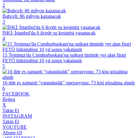
2
Bahçeli: 86 milyon kazanacak
3
İSKİ: İstanbul'da 6 ilçede su kesintisi yaşanacak
4
15 Temmuz'da Cumhurbaşkanı'na suikast timinde yer alan firari
FETÖ hükümlüsü 10 yıl sonra yakalandı
5
16 ilde eş zamanlı “vatandaşlık” operasyonu: 73 kişi gözaltına alındı
6
FACEBOOK
Beğen
X
Takip Et
INSTAGRAM
Takip Et
YOUTUBE
Abone Ol