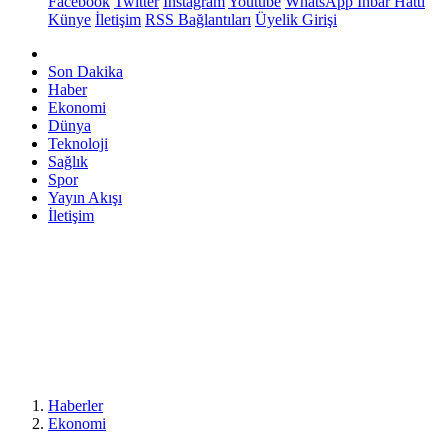
Facebook
Twitter
Instagram
Youtube
WhatsApp İhbar Hattı
Künye
İletişim
RSS Bağlantıları
Üyelik Girişi
Son Dakika
Haber
Ekonomi
Dünya
Teknoloji
Sağlık
Spor
Yayın Akışı
İletişim
Haberler
Ekonomi