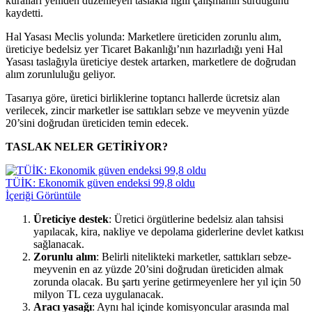
kuralları yeniden düzenleyen taslakla ilgili çalışmanın sürdüğünü
kaydetti.
Hal Yasası Meclis yolunda: Marketlere üreticiden zorunlu alım,
üreticiye bedelsiz yer Ticaret Bakanlığı’nın hazırladığı yeni Hal
Yasası taslağıyla üreticiye destek artarken, marketlere de doğrudan
alım zorunluluğu geliyor.
Tasarıya göre, üretici birliklerine toptancı hallerde ücretsiz alan
verilecek, zincir marketler ise sattıkları sebze ve meyvenin yüzde
20’sini doğrudan üreticiden temin edecek.
TASLAK NELER GETİRİYOR?
TÜİK: Ekonomik güven endeksi 99,8 oldu
İçeriği Görüntüle
Üreticiye destek
: Üretici örgütlerine bedelsiz alan tahsisi
yapılacak, kira, nakliye ve depolama giderlerine devlet katkısı
sağlanacak.
Zorunlu alım
: Belirli nitelikteki marketler, sattıkları sebze-
meyvenin en az yüzde 20’sini doğrudan üreticiden almak
zorunda olacak. Bu şartı yerine getirmeyenlere her yıl için 50
milyon TL ceza uygulanacak.
Aracı yasağı
: Aynı hal içinde komisyoncular arasında mal