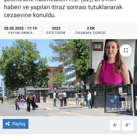
haberi ve yapılan itiraz sonrası tutuklanarak
Ege'den Esintiler
İletişim
cezaevine konuldu.
Eğitim
28.05.2025 - 11:19
2023
2 DK
YAYINLANMA
GÖSTERIM
OKUNMA SÜRESI
Eğlence
Ekonomi
Forum
Gerçeğin İzinde
Gün Başlıyor
Gün Bitiyor
Paylaş
-
+
A
A
Gün Ortası