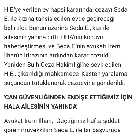
Nedir
H.E.'ye verilen ev hapsi kararında; cezayı Seda
Popüler
E. ile kızına tahsis edilen evde geçireceği
belirtildi. Bunun üzerine Seda E., kızı ile
Programlar
ailesinin yanına gitti. DHA'nın konuyu
haberleştirmesi ve Seda E.'nin avukatı İrem
Sağlık
İlhan'ın itirazının ardından karar bozuldu.
Yeniden Sulh Ceza Hakimliği'ne sevk edilen
Spor
H.E., çıkarıldığı mahkemece 'Kasten yaralama'
Teknoloji
suçundan tutuklanarak cezaevine gönderildi.
Türkiye'nin Geleceği
'CAN GÜVENLİĞİNDEN ENDİŞE ETTİĞİMİZ İÇİN
HALA AİLESİNİN YANINDA'
Türkiye'nin Gündemi
Avukat İrem İlhan, "Geçtiğimiz hafta şiddet
Yerel Gündem
gören müvekkilim Seda E. ile bir başvuruda