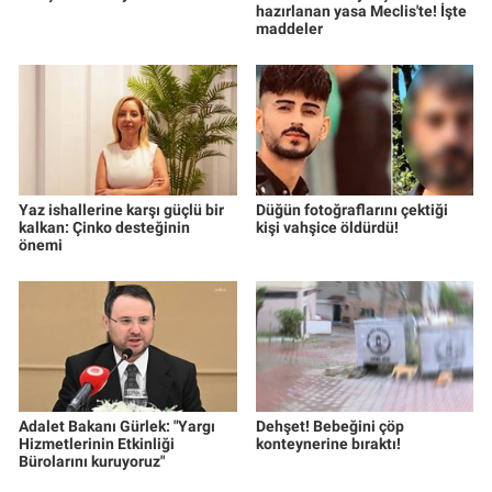
hazırlanan yasa Meclis'te! İşte
maddeler
Yaz ishallerine karşı güçlü bir
Düğün fotoğraflarını çektiği
kalkan: Çinko desteğinin
kişi vahşice öldürdü!
önemi
Adalet Bakanı Gürlek: "Yargı
Dehşet! Bebeğini çöp
Hizmetlerinin Etkinliği
konteynerine bıraktı!
Bürolarını kuruyoruz"