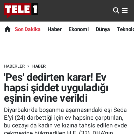
Anında Manşet
Son Dakika
Nöbetçi Eczaneler
Son Dakika
Haber
Ekonomi
Dünya
Teknolo
Başka Sohbetler
Haber
Hava Durumu
Belgesel
Ekonomi
Namaz Vakitleri
HABERLER
HABER
Bilim turu
Dünya
Trafik Durumu
'Pes' dedirten karar! Ev
Bilim ve Teknoloji Evreni
Teknoloji
Süper Lig Puan Durumu ve Fikstür
hapsi şiddet uyguladığı
eşinin evine verildi
Doğa Konuşuyor
Sağlık
Tüm Manşetler
Diyarbakır'da boşanma aşamasındaki eşi Seda
Dünya
Spor
Son Dakika Haberleri
E.'yi (24) darbettiği için ev hapsine çarptırılan,
bu cezayı da kadın ve kızına tahsis edilen evde
Ege Saati
Yayın Akışı
Haber Arşivi
çekmesine hükmedilen H.E. (32), DHA'nın