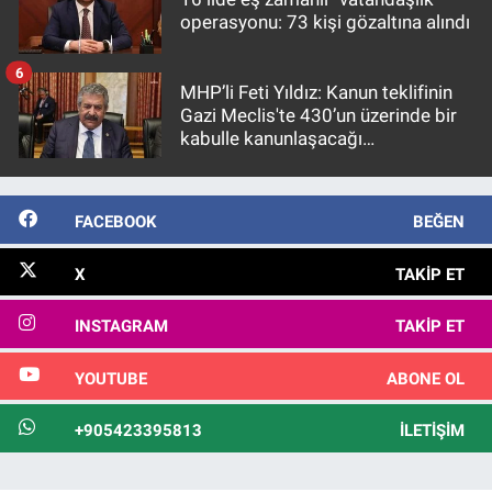
operasyonu: 73 kişi gözaltına alındı
6
MHP’li Feti Yıldız: Kanun teklifinin
Gazi Meclis'te 430’un üzerinde bir
kabulle kanunlaşacağı
görülmektedir
FACEBOOK
BEĞEN
X
TAKIP ET
INSTAGRAM
TAKIP ET
YOUTUBE
ABONE OL
+905423395813
İLETIŞIM