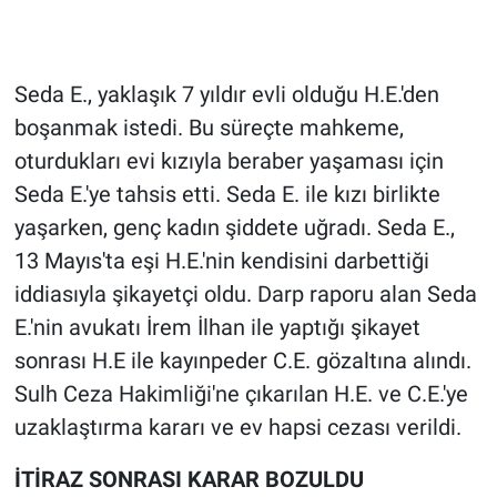
Gündem Özel
Seda E., yaklaşık 7 yıldır evli olduğu H.E.'den
Günün görüntüsü
boşanmak istedi. Bu süreçte mahkeme,
oturdukları evi kızıyla beraber yaşaması için
Haber
Seda E.'ye tahsis etti. Seda E. ile kızı birlikte
İlan
yaşarken, genç kadın şiddete uğradı. Seda E.,
13 Mayıs'ta eşi H.E.'nin kendisini darbettiği
Kimdir
iddiasıyla şikayetçi oldu. Darp raporu alan Seda
E.'nin avukatı İrem İlhan ile yaptığı şikayet
Koronavirüs
sonrası H.E ile kayınpeder C.E. gözaltına alındı.
Kültür Sanat
Sulh Ceza Hakimliği'ne çıkarılan H.E. ve C.E.'ye
uzaklaştırma kararı ve ev hapsi cezası verildi.
Ne demişti
İTİRAZ SONRASI KARAR BOZULDU