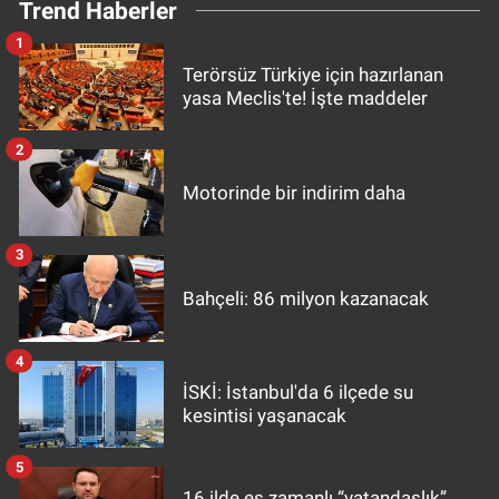
Trend Haberler
1
Terörsüz Türkiye için hazırlanan
yasa Meclis'te! İşte maddeler
2
Motorinde bir indirim daha
3
Bahçeli: 86 milyon kazanacak
4
İSKİ: İstanbul'da 6 ilçede su
kesintisi yaşanacak
5
16 ilde eş zamanlı “vatandaşlık”