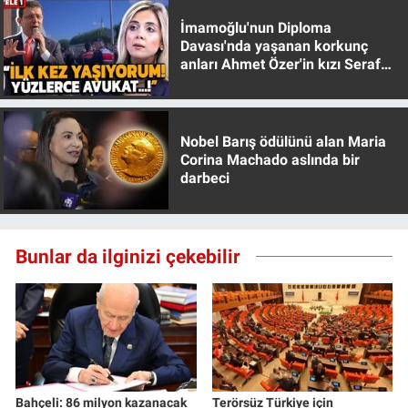
İmamoğlu'nun Diploma
Davası'nda yaşanan korkunç
anları Ahmet Özer'in kızı Seraf
Özer anlattı!
Nobel Barış ödülünü alan Maria
Corina Machado aslında bir
darbeci
Bunlar da ilginizi çekebilir
Bahçeli: 86 milyon kazanacak
Terörsüz Türkiye için