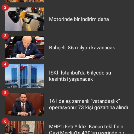
2
Motorinde bir indirim daha
3
Bahçeli: 86 milyon kazanacak
4
İSKİ: İstanbul'da 6 ilçede su
kesintisi yaşanacak
5
16 ilde eş zamanlı “vatandaşlık”
operasyonu: 73 kişi gözaltına alındı
6
MHP’li Feti Yıldız: Kanun teklifinin
Gazi Meclis'te 430’un üzerinde bir