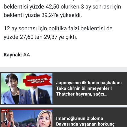
Yerel Yaşam
beklentisi yüzde 42,50 olurken 3 ay sonrası için
beklenti yüzde 39,24'e yükseldi.
Canlı Yayın
12 ay sonrası için politika faizi beklentisi de
yüzde 27,60'tan 29,37'ye çıktı.
Kaynak:
AA
Japonya'nın ilk kadın başbakanı
Takaichi'nin bilinmeyenleri!
Thatcher hayranı, sağcı
muhafazakar
İmamoğlu'nun Diploma
Davası'nda yaşanan korkunç