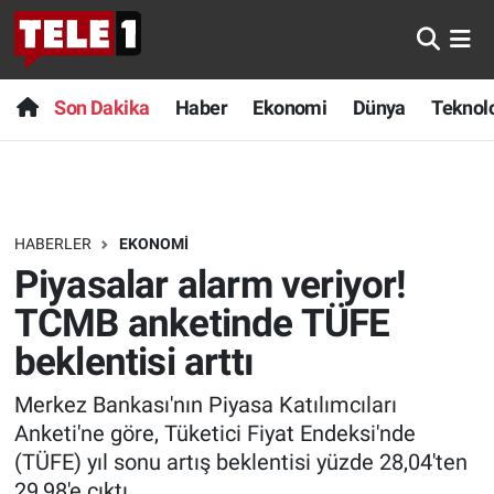
Anında Manşet
Son Dakika
Nöbetçi Eczaneler
Son Dakika
Haber
Ekonomi
Dünya
Teknolo
Başka Sohbetler
Haber
Hava Durumu
Belgesel
Ekonomi
Namaz Vakitleri
HABERLER
EKONOMI
Bilim turu
Dünya
Trafik Durumu
Piyasalar alarm veriyor!
Bilim ve Teknoloji Evreni
Teknoloji
Süper Lig Puan Durumu ve Fikstür
TCMB anketinde TÜFE
beklentisi arttı
Doğa Konuşuyor
Sağlık
Tüm Manşetler
Merkez Bankası'nın Piyasa Katılımcıları
Dünya
Spor
Son Dakika Haberleri
Anketi'ne göre, Tüketici Fiyat Endeksi'nde
(TÜFE) yıl sonu artış beklentisi yüzde 28,04'ten
Ege Saati
Yayın Akışı
Haber Arşivi
29,98'e çıktı.