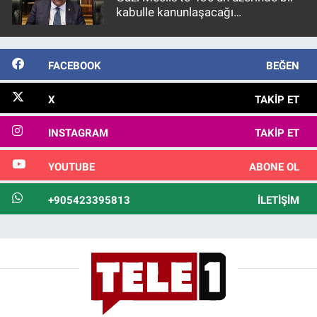
kabulle kanunlaşacağı
görülmektedir
FACEBOOK
BEĞEN
X
TAKIP ET
INSTAGRAM
TAKIP ET
YOUTUBE
ABONE OL
+905423395813
İLETIŞIM