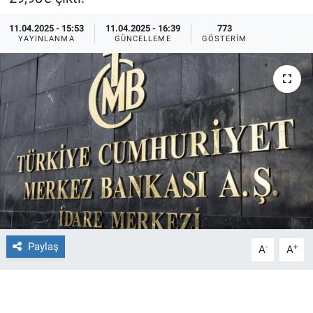
Ege'den Esintiler
İletişim
11.04.2025 - 15:53
11.04.2025 - 16:39
773
YAYINLANMA
GÜNCELLEME
GÖSTERIM
Eğitim
Eğlence
Ekonomi
Forum
Gerçeğin İzinde
Gün Başlıyor
Paylaş
-
+
A
A
Gün Bitiyor
Gün Ortası