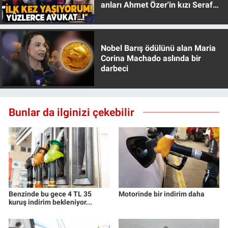
anları Ahmet Özer'in kızı Seraf
Özer anlattı!
Nobel Barış ödülünü alan Maria
Corina Machado aslında bir
darbeci
Bunlar da ilginizi çekebilir
Benzinde bu gece 4 TL 35
Motorinde bir indirim daha
kuruş indirim bekleniyor...