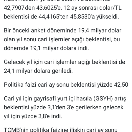
Nedir
42,7907'den 43,6025'e, 12 ay sonrası dolar/TL
beklentisi de 44,4165'ten 45,8530'a yükseldi.
Popüler
Bir önceki anket döneminde 19,4 milyar dolar
Programlar
olan yıl sonu cari işlemler açığı beklentisi, bu
Sağlık
dönemde 19,1 milyar dolara indi.
Gelecek yıl için cari işlemler açığı beklentisi de
Spor
24,1 milyar dolara geriledi.
Teknoloji
Politika faizi cari ay sonu beklentisi yüzde 42,50
Türkiye'nin Geleceği
Cari yıl için gayrisafi yurt içi hasıla (GSYH) artış
beklentisi yüzde 3,1'den 3'e gerilerken gelecek
Türkiye'nin Gündemi
yıl için yüzde 3,8'e indi.
Yerel Gündem
TCMB'nin politika faizine ilişkin cari ay sonu