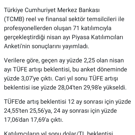
Türkiye Cumhuriyet Merkez Bankası
Gündem Özel
(TCMB) reel ve finansal sektör temsilcileri ile
profesyonellerden oluşan 71 katılımcıyla
Günün görüntüsü
gerçekleştirdiği nisan ayı Piyasa Katılımcıları
Haber
Anketi'nin sonuçlarını yayımladı.
Verilere göre, geçen ay yüzde 2,25 olan nisan
İlan
ayı TÜFE artışı beklentisi, bu anket döneminde
Kimdir
yüzde 3,07'ye çıktı. Cari yıl sonu TÜFE artışı
beklentisi ise yüzde 28,04'ten 29,98'e yükseldi.
Koronavirüs
TÜFE'de artış beklentisi 12 ay sonrası için yüzde
Kültür Sanat
24,55'ten 25,56'ya, 24 ay sonrası için yüzde
17,06'dan 17,69'a çıktı.
Ne demişti
Katılımcıların yıl sonu dolar/TL beklentisi