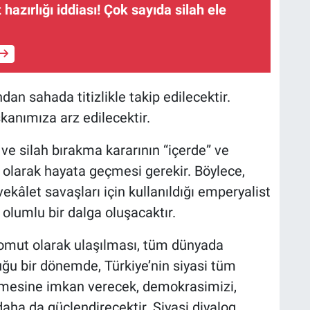
 hazırlığı iddiası! Çok sayıda silah ele
an sahada titizlikle takip edilecektir.
anımıza arz edilecektir.
ve silah bırakma kararının “içerde” ve
 olarak hayata geçmesi gerekir. Böylece,
ekâlet savaşları için kullanıldığı emperyalist
olumlu bir dalga oluşacaktır.
somut olarak ulaşılması, tüm dünyada
ğu bir dönemde, Türkiye’nin siyasi tüm
bilmesine imkan verecek, demokrasimizi,
 daha da güçlendirecektir. Siyasi diyalog