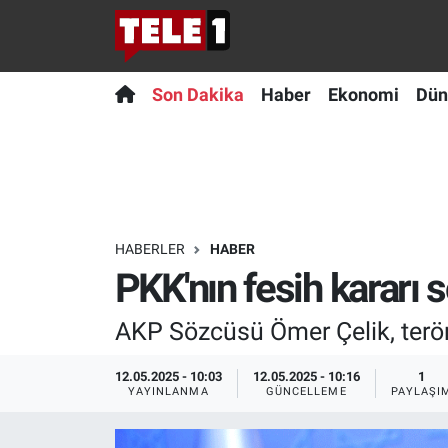
Anında Manşet
Son Dakika
Nöbetçi Eczaneler
Son Dakika
Haber
Ekonomi
Dün
Başka Sohbetler
Haber
Hava Durumu
Belgesel
Ekonomi
Namaz Vakitleri
Bilim turu
Dünya
Trafik Durumu
HABERLER
HABER
PKK'nın fesih kararı 
Bilim ve Teknoloji Evreni
Teknoloji
Süper Lig Puan Durumu ve Fikstür
AKP Sözcüsü Ömer Çelik, terör
Doğa Konuşuyor
Sağlık
Tüm Manşetler
12.05.2025 - 10:03
12.05.2025 - 10:16
1
Dünya
Spor
Son Dakika Haberleri
YAYINLANMA
GÜNCELLEME
PAYLAŞI
Ege Saati
Yayın Akışı
Haber Arşivi