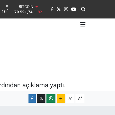
DOLAR
°
10
45,43620
0.02
EURO
53,38690
0.19
STERLİN
61,60380
0.18
G.ALTIN
6862,09000
0.19
BİST100
14.598,00
0
BITCOIN
79.591,74
-1.82
rdından açıklama yaptı.
-
+
A
A