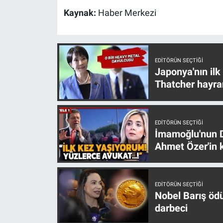
Kaynak:
Haber Merkezi
EDITÖRÜN SEÇTIĞI
Japonya'nın ilk
Thatcher hayra
EDITÖRÜN SEÇTIĞI
İmamoğlu'nun D
Ahmet Özer'in k
EDITÖRÜN SEÇTIĞI
Nobel Barış öd
darbeci