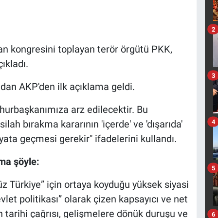
2
an kongresini toplayan terör örgütü PKK,
çıkladı.
3
dan AKP'den ilk açıklama geldi.
hurbaşkanımıza arz edilecektir. Bu
4
ilah bırakma kararının 'içerde' ve 'dışarıda'
ata geçmesi gerekir" ifadelerini kullandı.
ama şöyle:
5
 Türkiye” için ortaya koyduğu yüksek siyasi
vlet politikası” olarak çizen kapsayıcı ve net
n tarihi çağrısı, gelişmelere dönük duruşu ve
6