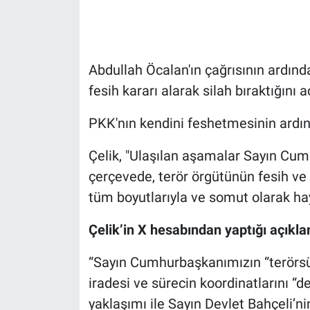
Gündem Özel
Günün görüntüsü
Abdullah Öcalan'ın çağrısının ardınd
fesih kararı alarak silah bıraktığını a
Haber
PKK'nın kendini feshetmesinin ardın
İlan
Çelik, "Ulaşılan aşamalar Sayın Cum
Kimdir
çerçevede, terör örgütünün fesih ve s
tüm boyutlarıyla ve somut olarak hay
Koronavirüs
Çelik’in X hesabından yaptığı açıkl
Kültür Sanat
“Sayın Cumhurbaşkanımızın “terörsüz
Ne demişti
iradesi ve sürecin koordinatlarını “de
yaklaşımı ile Sayın Devlet Bahçeli’ni