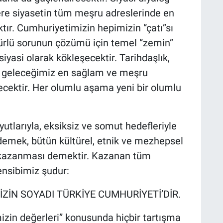
re siyasetin tüm meşru adreslerinde en
tır. Cumhuriyetimizin hepimizin “çatı”sı
türlü sorunun çözümü için temel “zemin”
iyasi olarak kökleşecektir. Tarihdaşlık,
ile geleceğimiz en sağlam ve meşru
ektir. Her olumlu aşama yeni bir olumlu
tlarıyla, eksiksiz ve somut hedefleriyle
 demek, bütün kültürel, etnik ve mezhepsel
n kazanması demektir. Kazanan tüm
ensibimiz şudur:
İZİN SOYADI TÜRKİYE CUMHURİYETİ’DİR.
imizin değerleri” konusunda hiçbir tartışma