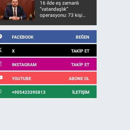
16 ilde eş zamanlı
görülmektedir
“vatandaşlık”
operasyonu: 73 kişi
gözaltına alındı
FACEBOOK
BEĞEN
X
TAKIP ET
INSTAGRAM
TAKIP ET
YOUTUBE
ABONE OL
+905423395813
İLETIŞIM