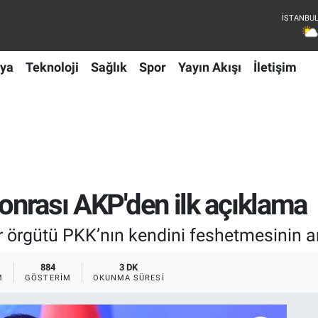
ya
Teknoloji
Sağlık
Spor
Yayın Akışı
İletişim
sonrası AKP'den ilk açıklama
 örgütü PKK’nın kendini feshetmesinin a
884
3 DK
M
GÖSTERIM
OKUNMA SÜRESI