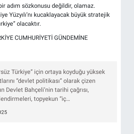
bir adım sözkonusu değildir, olamaz.
ye Yüzyılı’nı kucaklayacak büyük stratejik
kiye” olacaktır.
RKİYE CUMHURİYETİ GÜNDEMİNE
üz Türkiye” için ortaya koyduğu yüksek
larını “devlet politikası” olarak çizen
n Devlet Bahçeli’nin tarihi çağrısı,
endirmeleri, topyekun “iç…
025