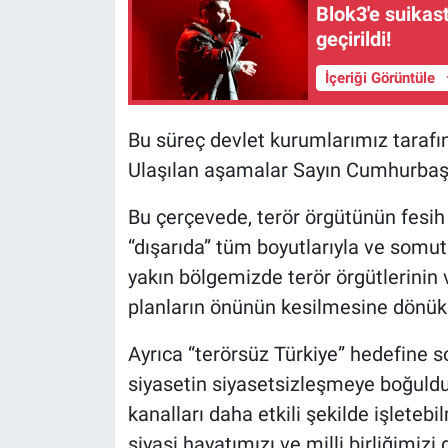
Blok3'e suikast
Yerel Yaşam
geçirildi!
Canlı Yayın
İçeriği Görüntüle
Bu süreç devlet kurumlarımız tarafınd
Ulaşılan aşamalar Sayın Cumhurbaşk
Bu çerçevede, terör örgütünün fesih 
“dışarıda” tüm boyutlarıyla ve somut
yakın bölgemizde terör örgütlerinin v
planların önünün kesilmesine dönük 
Ayrıca “terörsüz Türkiye” hedefine 
siyasetin siyasetsizleşmeye boğuldu
kanalları daha etkili şekilde işlete
siyasi hayatımızı ve milli birliğimizi