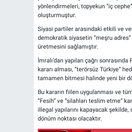
Nedir
yönlendirmeleri, topyekun “iç cephe”
oluşturmuştur.
Popüler
Siyasi partiler arasındaki etkili ve ve
Programlar
demokratik siyasetin “meşru adres” 
üretmesini sağlamıştır.
Sağlık
İmralı’dan yapılan çağrı sonrasında
Spor
kararı alması, “terörsüz Türkiye” he
Teknoloji
tamamen bitmesi halinde yeni bir dö
Bu kararın fiilen uygulanması ve tü
Türkiye'nin Geleceği
“Fesih” ve “silahları teslim etme” ka
Türkiye'nin Gündemi
illegal yapılarını kapayacak şekilde
dönüm noktası olacaktır.
Yerel Gündem