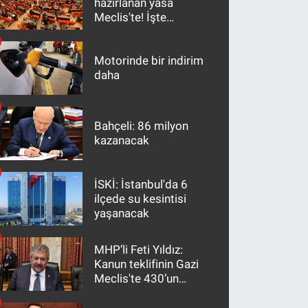
hazırlanan yasa
Meclis'te! İşte
maddeler
Motorinde bir indirim
daha
Bahçeli: 86 milyon
kazanacak
İSKİ: İstanbul'da 6
ilçede su kesintisi
yaşanacak
MHP’li Feti Yıldız:
Kanun teklifinin Gazi
Meclis'te 430’un
üzerinde bir kabulle
kanunlaşacağı