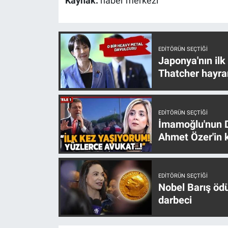
Kaynak:
haber merkezi
EDITÖRÜN SEÇTIĞI
Japonya'nın ilk
Thatcher hayra
EDITÖRÜN SEÇTIĞI
İmamoğlu'nun D
Ahmet Özer'in k
EDITÖRÜN SEÇTIĞI
Nobel Barış öd
darbeci