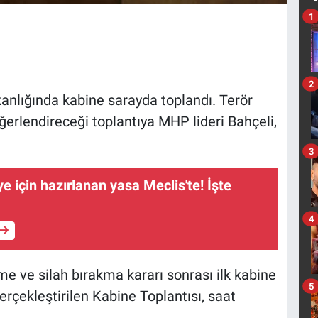
1
2
nlığında kabine sarayda toplandı. Terör
ğerlendireceği toplantıya MHP lideri Bahçeli,
3
e için hazırlanan yasa Meclis'te! İşte
4
e ve silah bırakma kararı sonrası ilk kabine
5
gerçekleştirilen Kabine Toplantısı, saat