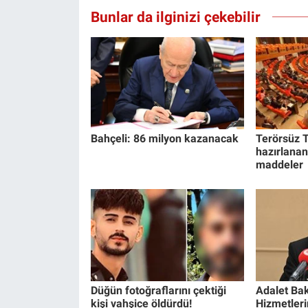
Bunlar da ilginizi çekebilir
Bahçeli: 86 milyon kazanacak
Terörsüz T
hazırlanan
maddeler
Düğün fotoğraflarını çektiği
Adalet Bak
kişi vahşice öldürdü!
Hizmetlerin