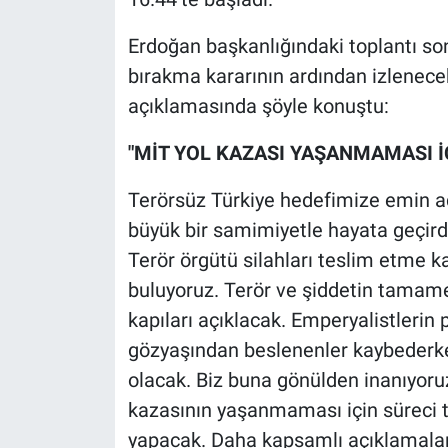
Nedir
Erdoğan başkanlığındaki toplantı son
Popüler
bırakma kararının ardından izlenecek
açıklamasında şöyle konuştu:
Programlar
"MİT YOL KAZASI YAŞANMAMASI İ
Sağlık
Terörsüz Türkiye hedefimize emin ad
Spor
büyük bir samimiyetle hayata geçirdi
Terör örgütü silahları teslim etme ka
Teknoloji
buluyoruz. Terör ve şiddetin tamam
Türkiye'nin Geleceği
kapıları açıklacak. Emperyalistlerin
gözyaşından beslenenler kaybederk
Türkiye'nin Gündemi
olacak. Biz buna gönülden inanıyoruz
kazasının yaşanmaması için süreci t
Yerel Gündem
yapacak. Daha kapsamlı açıklamaları