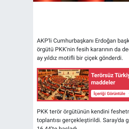
Gündem Özel
Günün görüntüsü
AKP'li Cumhurbaşkanı Erdoğan başka
Haber
örgütü PKK'nin fesih kararının da de
ay yıldız motifli bir çiçek gönderdi.
İlan
Kimdir
Terörsüz Türkiy
maddeler
Koronavirüs
İçeriği Görüntüle
Kültür Sanat
PKK terör örgütünün kendini feshetm
Ne demişti
toplantısı gerçekleştirildi. Saray'da 
16.44’te başladı.