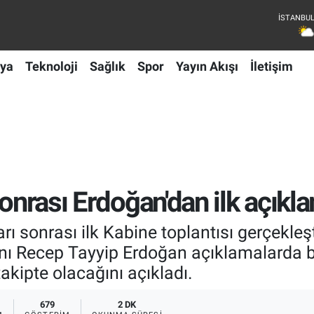
ya
Teknoloji
Sağlık
Spor
Yayın Akışı
İletişim
sonrası Erdoğan'dan ilk açıkl
ı sonrası ilk Kabine toplantısı gerçekleşti
ı Recep Tayyip Erdoğan açıklamalarda b
takipte olacağını açıkladı.
679
2 DK