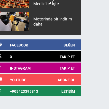
Meclis'te! İşte
maddeler
Motorinde bir indirim
daha
FACEBOOK
BEĞEN
X
TAKIP ET
INSTAGRAM
TAKIP ET
YOUTUBE
ABONE OL
+905423395813
İLETIŞIM