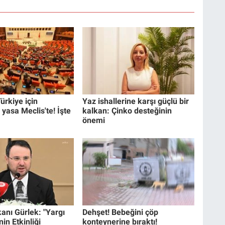
ürkiye için
Yaz ishallerine karşı güçlü bir
 yasa Meclis'te! İşte
kalkan: Çinko desteğinin
önemi
anı Gürlek: "Yargı
Dehşet! Bebeğini çöp
in Etkinliği
konteynerine bıraktı!