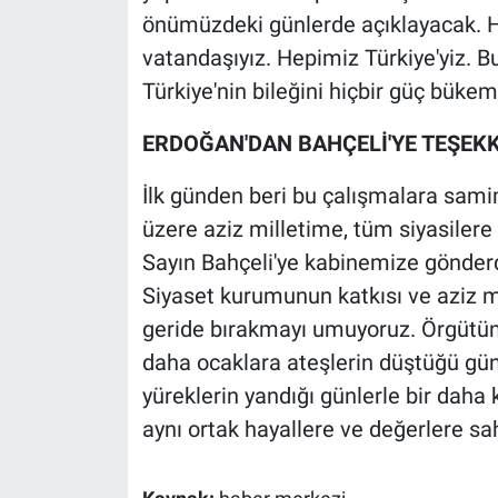
Yerel Yaşam
önümüzdeki günlerde açıklayacak. Hep
vatandaşıyız. Hepimiz Türkiye'yiz. B
Canlı Yayın
Türkiye'nin bileğini hiçbir güç bükem
ERDOĞAN'DAN BAHÇELİ'YE TEŞEK
İlk günden beri bu çalışmalara sami
üzere aziz milletime, tüm siyasiler
Sayın Bahçeli'ye kabinemize gönderd
Siyaset kurumunun katkısı ve aziz mi
geride bırakmayı umuyoruz. Örgütün k
daha ocaklara ateşlerin düştüğü günl
yüreklerin yandığı günlerle bir daha
aynı ortak hayallere ve değerlere sah