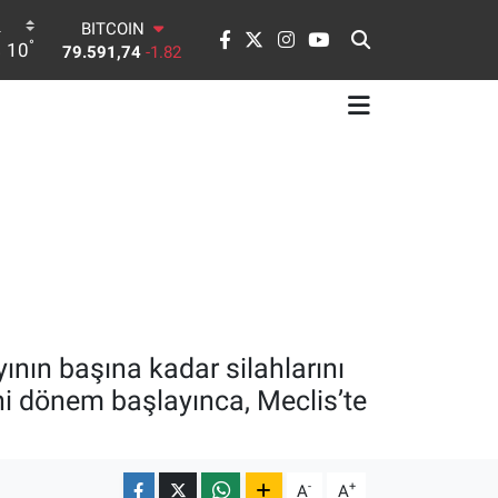
BITCOIN
79.591,74
-1.82
°
10
DOLAR
45,43620
0.02
EURO
53,38690
0.19
STERLİN
61,60380
0.18
G.ALTIN
6862,09000
0.19
BİST100
14.598,00
0
ının başına kadar silahlarını
eni dönem başlayınca, Meclis’te
-
+
A
A