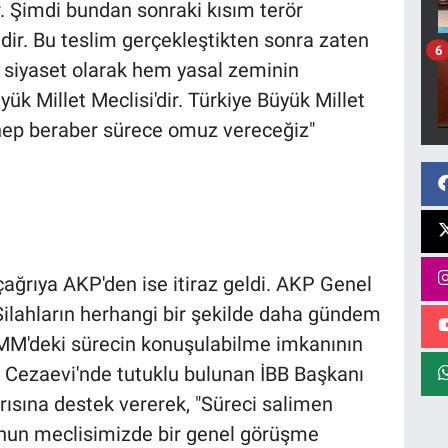
. Şimdi bundan sonraki kısım terör
idir. Bu teslim gerçekleştikten sonra zaten
6
siyaset olarak hem yasal zeminin
k Millet Meclisi'dir. Türkiye Büyük Millet
r hep beraber sürece omuz vereceğiz"
ağrıya AKP'den ise itiraz geldi. AKP Genel
Silahların herhangi bir şekilde daha gündem
BMM'deki sürecin konuşulabilme imkanının
i Cezaevi'nde tutuklu bulunan İBB Başkanı
ısına destek vererek, "Süreci salimen
nun meclisimizde bir genel görüşme