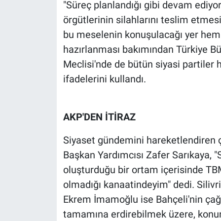
Nedir
"Süreç planlandığı gibi devam ediyor
örgütlerinin silahlarını teslim etmes
Popüler
bu meselenin konuşulacağı yer hem 
hazırlanması bakımından Türkiye Büyü
Programlar
Meclisi'nde de bütün siyasi partile
ifadelerini kullandı.
Sağlık
Spor
AKP'DEN İTİRAZ
Teknoloji
Siyaset gündemini hareketlendiren ç
Başkan Yardımcısı Zafer Sarıkaya, "
Türkiye'nin Geleceği
oluşturduğu bir ortam içerisinde T
Türkiye'nin Gündemi
olmadığı kanaatindeyim" dedi. Silivr
Ekrem İmamoğlu ise Bahçeli'nin çağr
Yerel Gündem
tamamına erdirebilmek üzere, konu