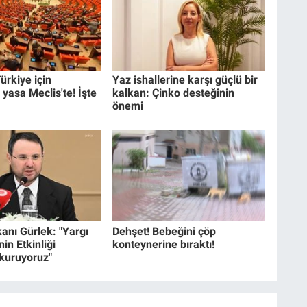
ürkiye için
Yaz ishallerine karşı güçlü bir
 yasa Meclis'te! İşte
kalkan: Çinko desteğinin
önemi
anı Gürlek: "Yargı
Dehşet! Bebeğini çöp
in Etkinliği
konteynerine bıraktı!
 kuruyoruz"