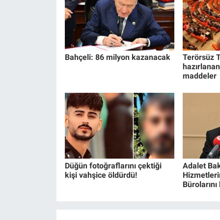
Bahçeli: 86 milyon kazanacak
Terörsüz T
hazırlanan
maddeler
Düğün fotoğraflarını çektiği
Adalet Bak
kişi vahşice öldürdü!
Hizmetlerin
Bürolarını