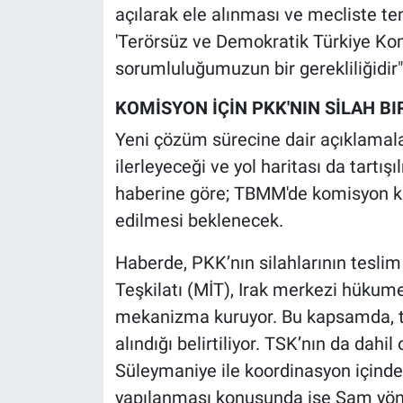
açılarak ele alınması ve mecliste tem
Yerel Yaşam
'Terörsüz ve Demokratik Türkiye Kom
Canlı Yayın
sorumluluğumuzun bir gerekliliğidir"
KOMİSYON İÇİN PKK'NIN SİLAH B
Yeni çözüm sürecine dair açıklamalar
ilerleyeceği ve yol haritası da tartı
haberine göre; TBMM'de komisyon kur
edilmesi beklenecek.
Haberde, PKK’nın silahlarının teslim
Teşkilatı (MİT), Irak merkezi hükumet
mekanizma kuruyor. Bu kapsamda, t
alındığı belirtiliyor. TSK’nın da dahi
Süleymaniye ile koordinasyon içinde
yapılanması konusunda ise Şam yönet