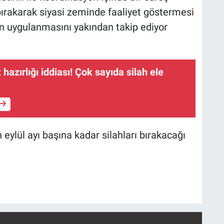
h bırakarak siyasi zeminde faaliyet göstermesi
ın uygulanmasını yakından takip ediyor
 hazırlığı iddiası! Çok sayıda silah ele
 eylül ayı başına kadar silahları bırakacağı