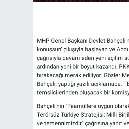
Gündem Özel
Günün görüntüsü
MHP Genel Başkanı Devlet Bahçeli'n
Haber
konuşsun' çıkışıyla başlayan ve Abdu
çağrısıyla devam eden yeni açılım sü
İlan
ardından yeni bir boyut kazandı. PKK
Kimdir
bırakacağı merak ediliyor. Gözler M
Bahçeli, yaptığı yazılı açıklamada, T
Koronavirüs
temsilcilerinden oluşacak bir komisy
Kültür Sanat
Bahçeli'nin "Teamüllere uygun olarak
Terörsüz Türkiye Stratejisi; Milli Bi
Ne demişti
ve temennimizdir" çağrısına yanıt