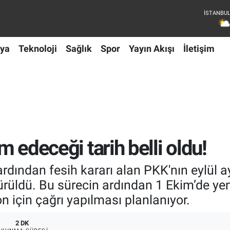
ya
Teknoloji
Sağlık
Spor
Yayın Akışı
İletişim
im edeceği tarih belli oldu!
rdından fesih kararı alan PKK'nın eylül ay
 sürüldü. Bu sürecin ardından 1 Ekim’de y
n için çağrı yapılması planlanıyor.
2 DK