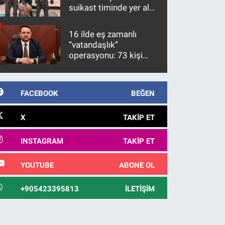
suikast timinde yer alan
firari FETÖ hükümlüsü
10 yıl sonra yakalandı
16 ilde eş zamanlı
“vatandaşlık”
operasyonu: 73 kişi
gözaltına alındı
FACEBOOK
BEĞEN
X
TAKIP ET
INSTAGRAM
TAKIP ET
YOUTUBE
ABONE OL
+905423395813
İLETIŞIM