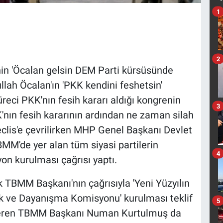
1
2
in 'Öcalan gelsin DEM Parti kürsüsünde
llah Öcalan'ın 'PKK kendini feshetsin'
reci PKK'nın fesih kararı aldığı kongrenin
3
'nın fesih kararının ardından ne zaman silah
eclis'e çevrilirken MHP Genel Başkanı Devlet
BMM'de yer alan tüm siyasi partilerin
4
on kurulması çağrısı yaptı.
 TBMM Başkanı'nın çağrısıyla 'Yeni Yüzyılın
rlik ve Dayanışma Komisyonu' kurulması teklif
5
 veren TBMM Başkanı Numan Kurtulmuş da