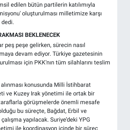
sil edilen bütün partilerin katılımıyla
isyonu' oluşturulması milletimize karşı
 dedi.
IRAKMASI BEKLENECEK
 peş peşe gelirken, sürecin nasıl
şılmaya devam ediyor. Türkiye gazetesinin
ulması için PKK'nın tüm silahlarını teslim
 alınması konusunda Milli İstihbarat
i ve Kuzey Irak yönetimi ile ortak bir
araflarla görüşmelerde önemli mesafe
l olduğu bu süreçte, Bağdat, Erbil ve
 çalışma yapılacak. Suriye’deki YPG
imi ile koordinasyon içinde bir süreç