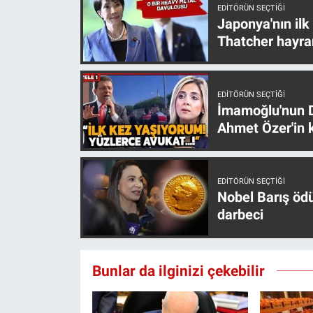
EDITÖRÜN SEÇTIĞI
Japonya'nın ilk
Thatcher hayra
EDITÖRÜN SEÇTIĞI
İmamoğlu'nun D
Ahmet Özer'in k
EDITÖRÜN SEÇTIĞI
Nobel Barış öd
darbeci
Bunlar da ilginizi çekebilir