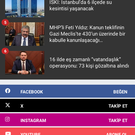
İSKİ: İstanbul'da 6 ilçede su
kesintisi yaşanacak
5
MHP’li Feti Yıldız: Kanun teklifinin
Gazi Meclis'te 430’un üzerinde bir
kabulle kanunlaşacağı
görülmektedir
6
16 ilde eş zamanlı “vatandaşlık”
operasyonu: 73 kişi gözaltına alındı
FACEBOOK
BEĞEN
X
TAKIP ET
INSTAGRAM
TAKIP ET
YOUTUBE
ABONE OL