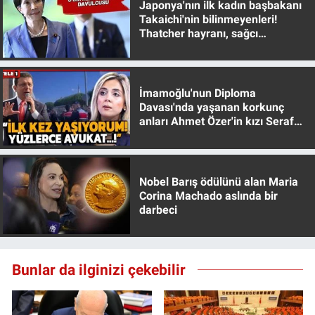
Japonya'nın ilk kadın başbakanı
Takaichi'nin bilinmeyenleri!
Gündem Özel
Thatcher hayranı, sağcı
muhafazakar
Günün görüntüsü
İmamoğlu'nun Diploma
Haber
Davası'nda yaşanan korkunç
anları Ahmet Özer'in kızı Seraf
Özer anlattı!
İlan
Kimdir
Nobel Barış ödülünü alan Maria
Corina Machado aslında bir
darbeci
Koronavirüs
Kültür Sanat
Bunlar da ilginizi çekebilir
Ne demişti