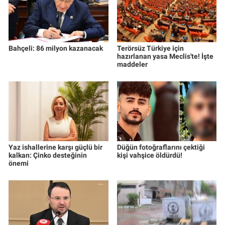
Nedir
Popüler
Bahçeli: 86 milyon kazanacak
Terörsüz Türkiye için
Programlar
hazırlanan yasa Meclis'te! İşte
maddeler
Sağlık
Spor
Teknoloji
Yaz ishallerine karşı güçlü bir
Düğün fotoğraflarını çektiği
kalkan: Çinko desteğinin
kişi vahşice öldürdü!
Türkiye'nin Geleceği
önemi
Türkiye'nin Gündemi
Yerel Gündem