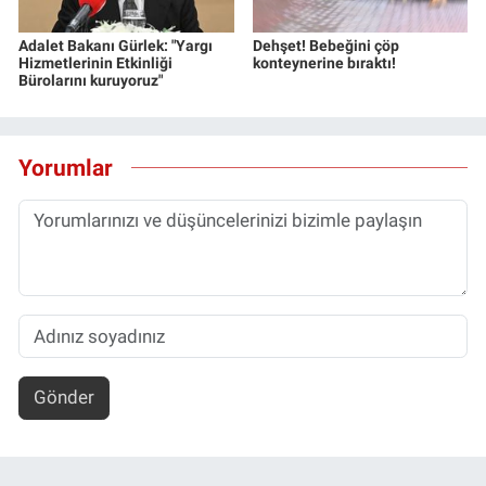
Yerel Yaşam
Adalet Bakanı Gürlek: "Yargı
Dehşet! Bebeğini çöp
Hizmetlerinin Etkinliği
konteynerine bıraktı!
Canlı Yayın
Bürolarını kuruyoruz"
Yorumlar
Gönder