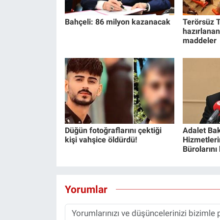
Bahçeli: 86 milyon kazanacak
Terörsüz T
hazırlanan
maddeler
Düğün fotoğraflarını çektiği
Adalet Bak
kişi vahşice öldürdü!
Hizmetlerin
Bürolarını
Yorumlar