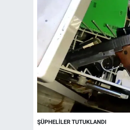
Nedir
Popüler
Programlar
Sağlık
Spor
Teknoloji
Türkiye'nin Geleceği
Türkiye'nin Gündemi
Yerel Gündem
ŞÜPHELİLER TUTUKLANDI