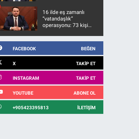
üzerinde bir kabulle
kanunlaşacağı
16 ilde eş zamanlı
görülmektedir
“vatandaşlık”
operasyonu: 73 kişi
gözaltına alındı
FACEBOOK
BEĞEN
X
TAKIP ET
INSTAGRAM
TAKIP ET
YOUTUBE
ABONE OL
+905423395813
İLETIŞIM