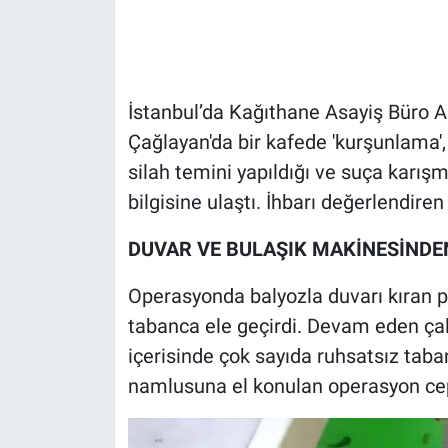
Gündem Özel
Günün görüntüsü
İstanbul’da Kağıthane Asayiş Büro Am
Çağlayan'da bir kafede 'kurşunlama',
Haber
silah temini yapıldığı ve suça karışm
bilgisine ulaştı. İhbarı değerlendire
İlan
DUVAR VE BULAŞIK MAKİNESİNDE
Kimdir
Operasyonda balyozla duvarı kıran pol
Koronavirüs
tabanca ele geçirdi. Devam eden ça
Kültür Sanat
içerisinde çok sayıda ruhsatsız taba
namlusuna el konulan operasyon cep
Ne demişti