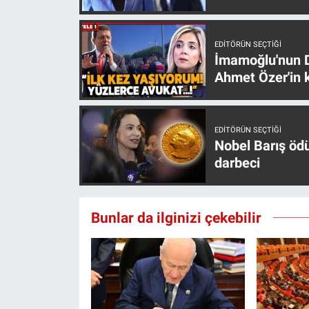
EDITÖRÜN SEÇTIĞI
İmamoğlu'nun D
Ahmet Özer'in k
EDITÖRÜN SEÇTIĞI
Nobel Barış öd
darbeci
Bunlar da ilginizi çekebilir