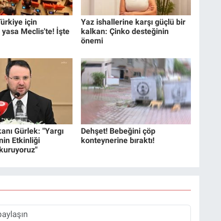
ürkiye için
Yaz ishallerine karşı güçlü bir
 yasa Meclis'te! İşte
kalkan: Çinko desteğinin
önemi
anı Gürlek: "Yargı
Dehşet! Bebeğini çöp
in Etkinliği
konteynerine bıraktı!
 kuruyoruz"