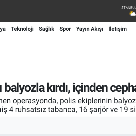
ya
Teknoloji
Sağlık
Spor
Yayın Akışı
İletişim
 balyozla kırdı, içinden cepha
en operasyonda, polis ekiplerinin balyozla
ş 4 ruhsatsız tabanca, 16 şarjör ve 19 si