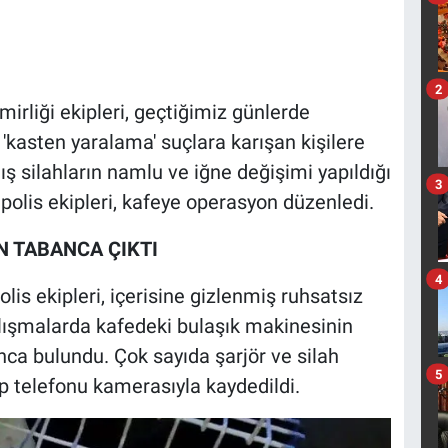
2
irliği ekipleri, geçtiğimiz günlerde
 'kasten yaralama' suçlara karışan kişilere
ış silahların namlu ve iğne değişimi yapıldığı
3
n polis ekipleri, kafeye operasyon düzenledi.
N TABANCA ÇIKTI
4
is ekipleri, içerisine gizlenmiş ruhsatsız
lışmalarda kafedeki bulaşık makinesinin
nca bulundu. Çok sayıda şarjör ve silah
5
 telefonu kamerasıyla kaydedildi.