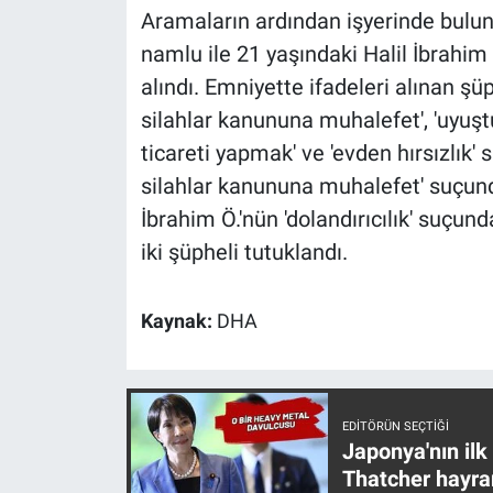
Aramaların ardından işyerinde bulun
Yerel Yaşam
namlu ile 21 yaşındaki Halil İbrahim
Canlı Yayın
alındı. Emniyette ifadeleri alınan şüp
silahlar kanununa muhalefet', 'uyu
ticareti yapmak' ve 'evden hırsızlık' 
silahlar kanununa muhalefet' suçunda
İbrahim Ö.'nün 'dolandırıcılık' suçund
iki şüpheli tutuklandı.
Kaynak:
DHA
EDITÖRÜN SEÇTIĞI
Japonya'nın ilk
Thatcher hayra