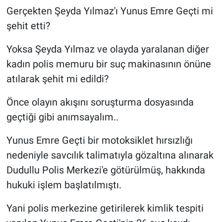
Nedir
Gerçekten Şeyda Yılmaz'ı Yunus Emre Geçti mi
şehit etti?
Popüler
Yoksa Şeyda Yılmaz ve olayda yaralanan diğer
Programlar
kadın polis memuru bir suç makinasının önüne
atılarak şehit mi edildi?
Sağlık
Önce olayın akışını soruşturma dosyasında
Spor
geçtiği gibi anımsayalım..
Teknoloji
Yunus Emre Geçti bir motoksiklet hırsızlığı
nedeniyle savcılık talimatıyla gözaltına alınarak
Türkiye'nin Geleceği
Dudullu Polis Merkezi'e götürülmüş, hakkında
Türkiye'nin Gündemi
hukuki işlem başlatılmıştı.
Yerel Gündem
Yani polis merkezine getirilerek kimlik tespiti