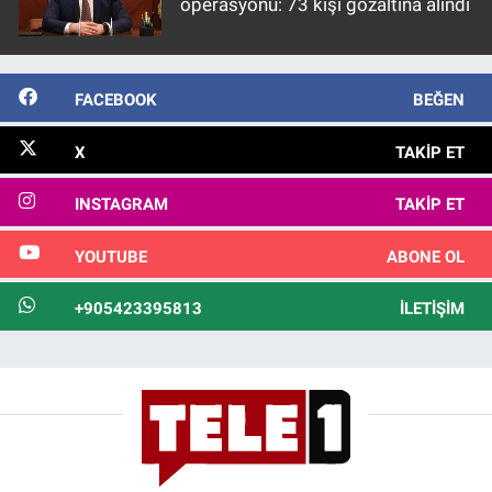
operasyonu: 73 kişi gözaltına alındı
FACEBOOK
BEĞEN
X
TAKIP ET
INSTAGRAM
TAKIP ET
YOUTUBE
ABONE OL
+905423395813
İLETIŞIM