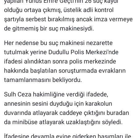
yapılan Yunus Emre Geçti'nin 26 suç kaydı
Yerel Yaşam
olduğu ortaya çıkmış, üstelik adli kontrol
şartıyla serbest bırakılmış ancak imza vermeye
Canlı Yayın
de gitmemiş bir suç makinesiydi.
Her nedense bu suç makinesi nezarette
tutulmak yerine Dudullu Polis Merkezi'nde
ifadesi alındıktan sonra polis merkezinde
hakkında başlatılan soruşturmada evrakların
tamamlanmasını bekliyordu.
Sulh Ceza hakimliğine verdiği ifadede,
annesinin sesini duyduğu için karakolun
duvarında atlayarak caddeye çıktığını buradan
da minibüse atlayarak uzaklaştığını söyledi.
İfadesine devamla evine giderken hasımları ile