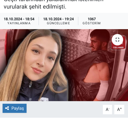
vurularak şehit edilmişti.
Ege'den Esintiler
İletişim
18.10.2024 - 18:54
18.10.2024 - 19:24
1067
YAYINLANMA
GÜNCELLEME
GÖSTERIM
Eğitim
Eğlence
Ekonomi
Forum
Gerçeğin İzinde
Gün Başlıyor
Paylaş
-
+
A
A
Gün Bitiyor
Gün Ortası