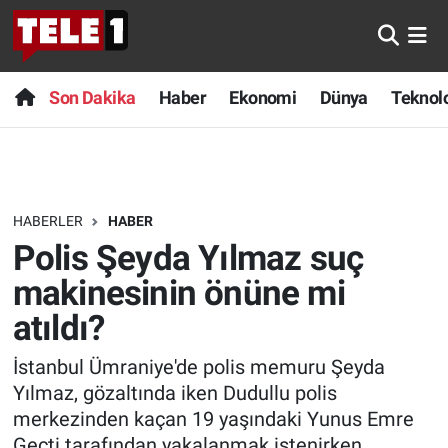
Anında Manşet
Son Dakika
Nöbetçi Eczaneler
Son Dakika
Haber
Ekonomi
Dünya
Teknolo
Başka Sohbetler
Haber
Hava Durumu
Belgesel
Ekonomi
Namaz Vakitleri
HABERLER
HABER
Bilim turu
Dünya
Trafik Durumu
Polis Şeyda Yılmaz suç
Bilim ve Teknoloji Evreni
Teknoloji
Süper Lig Puan Durumu ve Fikstür
makinesinin önüne mi
atıldı?
Doğa Konuşuyor
Sağlık
Tüm Manşetler
İstanbul Ümraniye'de polis memuru Şeyda
Dünya
Spor
Son Dakika Haberleri
Yılmaz, gözaltında iken Dudullu polis
merkezinden kaçan 19 yaşındaki Yunus Emre
Ege Saati
Yayın Akışı
Haber Arşivi
Geçti tarafından yakalanmak istenirken