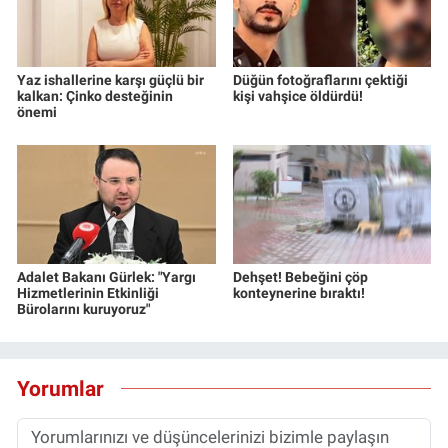
Yaz ishallerine karşı güçlü bir
Düğün fotoğraflarını çektiği
kalkan: Çinko desteğinin
kişi vahşice öldürdü!
önemi
Adalet Bakanı Gürlek: "Yargı
Dehşet! Bebeğini çöp
Hizmetlerinin Etkinliği
konteynerine bıraktı!
Bürolarını kuruyoruz"
Yorumlar