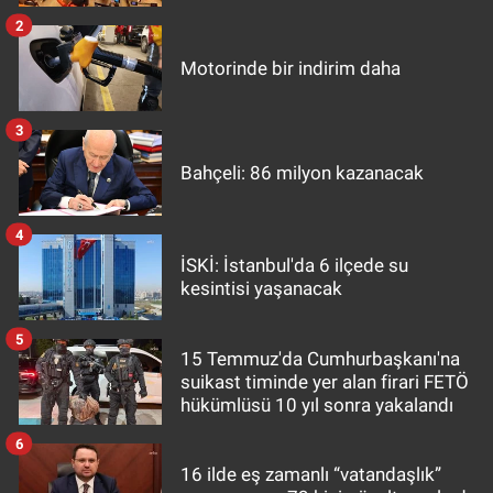
2
Motorinde bir indirim daha
3
Bahçeli: 86 milyon kazanacak
4
İSKİ: İstanbul'da 6 ilçede su
kesintisi yaşanacak
5
15 Temmuz'da Cumhurbaşkanı'na
suikast timinde yer alan firari FETÖ
hükümlüsü 10 yıl sonra yakalandı
6
16 ilde eş zamanlı “vatandaşlık”