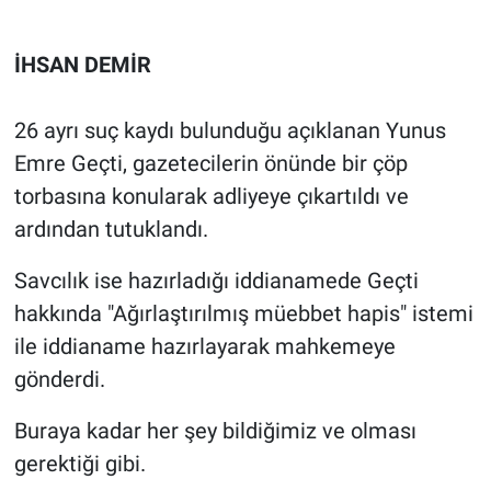
Gündem Özel
İHSAN DEMİR
Günün görüntüsü
26 ayrı suç kaydı bulunduğu açıklanan Yunus
Emre Geçti, gazetecilerin önünde bir çöp
Haber
torbasına konularak adliyeye çıkartıldı ve
İlan
ardından tutuklandı.
Kimdir
Savcılık ise hazırladığı iddianamede Geçti
hakkında "Ağırlaştırılmış müebbet hapis" istemi
Koronavirüs
ile iddianame hazırlayarak mahkemeye
gönderdi.
Kültür Sanat
Buraya kadar her şey bildiğimiz ve olması
Ne demişti
gerektiği gibi.