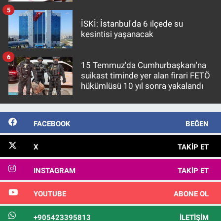
5
İSKİ: İstanbul'da 6 ilçede su
kesintisi yaşanacak
6
15 Temmuz'da Cumhurbaşkanı'na
suikast timinde yer alan firari FETÖ
hükümlüsü 10 yıl sonra yakalandı
FACEBOOK
BEĞEN
X
TAKIP ET
INSTAGRAM
TAKIP ET
YOUTUBE
ABONE OL
+905423395813
İLETIŞIM