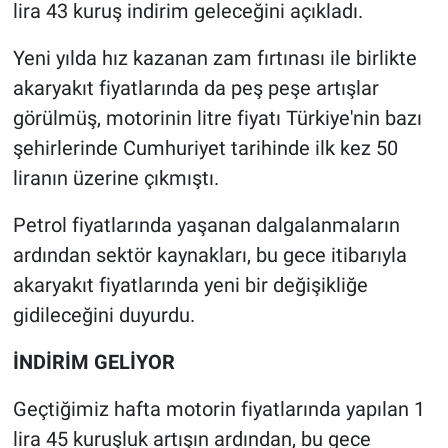
lira 43 kuruş indirim geleceğini açıkladı.
Gündem Özel
Yeni yılda hız kazanan zam fırtınası ile birlikte
akaryakıt fiyatlarında da peş peşe artışlar
Günün görüntüsü
görülmüş, motorinin litre fiyatı Türkiye'nin bazı
şehirlerinde Cumhuriyet tarihinde ilk kez 50
Haber
liranın üzerine çıkmıştı.
İlan
Petrol fiyatlarında yaşanan dalgalanmaların
Kimdir
ardından sektör kaynakları, bu gece itibarıyla
akaryakıt fiyatlarında yeni bir değişikliğe
Koronavirüs
gidileceğini duyurdu.
Kültür Sanat
İNDİRİM GELİYOR
Ne demişti
Geçtiğimiz hafta motorin fiyatlarında yapılan 1
lira 45 kuruşluk artışın ardından, bu gece