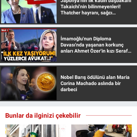
Japonya'nın ilk kadın başbakanı
Yerel Yaşam
Takaichi'nin bilinmeyenleri!
Thatcher hayranı, sağcı
muhafazakar
Canlı Yayın
İmamoğlu'nun Diploma
Davası'nda yaşanan korkunç
anları Ahmet Özer'in kızı Seraf
Özer anlattı!
Nobel Barış ödülünü alan Maria
Corina Machado aslında bir
darbeci
Bunlar da ilginizi çekebilir