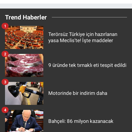
Trend Haberler
1
Terörsüz Türkiye için hazırlanan
yasa Meclis'te! İşte maddeler
2
9 üründe tek tırnaklı eti tespit edildi
3
Motorinde bir indirim daha
4
Bahçeli: 86 milyon kazanacak