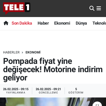
Anında Manşet
Son Dakika
Nöbetçi Eczaneler
Son Dakika
Haber
Ekonomi
Dünya
Teknolo
Başka Sohbetler
Haber
Hava Durumu
Belgesel
Ekonomi
Namaz Vakitleri
HABERLER
EKONOMI
Bilim turu
Dünya
Trafik Durumu
Pompada fiyat yine
Bilim ve Teknoloji Evreni
Teknoloji
Süper Lig Puan Durumu ve Fikstür
değişecek! Motorine indirim
geliyor
Doğa Konuşuyor
Sağlık
Tüm Manşetler
26.02.2025 - 09:15
26.02.2025 - 09:21
5
Dünya
Spor
Son Dakika Haberleri
YAYINLANMA
GÜNCELLEME
GÖSTERIM
Ege Saati
Yayın Akışı
Haber Arşivi