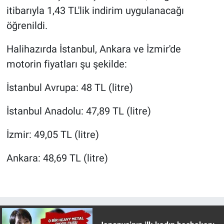
Nedir
itibarıyla 1,43 TL'lik indirim uygulanacağı
öğrenildi.
Popüler
Halihazırda İstanbul, Ankara ve İzmir'de
Programlar
motorin fiyatları şu şekilde:
Sağlık
İstanbul Avrupa: 48 TL (litre)
Spor
İstanbul Anadolu: 47,89 TL (litre)
Teknoloji
İzmir: 49,05 TL (litre)
Türkiye'nin Geleceği
Ankara: 48,69 TL (litre)
Türkiye'nin Gündemi
Yerel Gündem