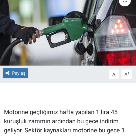
Ege'den Esintiler
İletişim
Eğitim
Eğlence
Ekonomi
Forum
Paylaş
-
+
A
A
Gerçeğin İzinde
Gün Başlıyor
Motorine geçtiğimiz hafta yapılan 1 lira 45
Gün Bitiyor
kuruşluk zammın ardından bu gece indirim
geliyor. Sektör kaynakları motorine bu gece 1
Gün Ortası