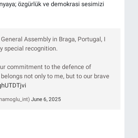
ünyaya; özgürlük ve demokrasi sesimizi
General Assembly in Braga, Portugal, I
 special recognition.
our commitment to the defence of
belongs not only to me, but to our brave
FqhUTDTjvi
imamoglu_int)
June 6, 2025