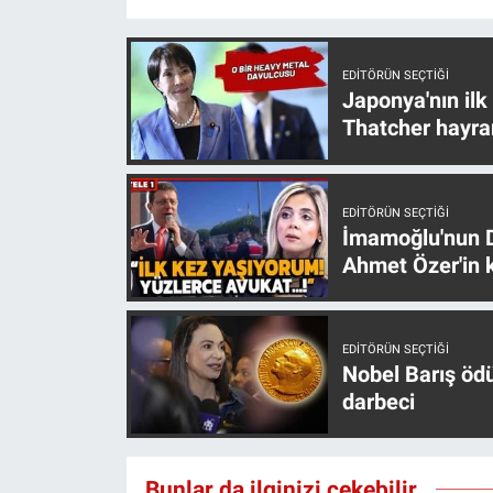
EDITÖRÜN SEÇTIĞI
Japonya'nın ilk
Thatcher hayra
EDITÖRÜN SEÇTIĞI
İmamoğlu'nun D
Ahmet Özer'in k
EDITÖRÜN SEÇTIĞI
Nobel Barış öd
darbeci
Bunlar da ilginizi çekebilir