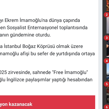
2
yı Ekrem İmamoğlu'na dünya çapında
nen Sosyalist Enternasyonel toplantısında
yanın gündemine oturdu.
3
ta İstanbul Boğaz Köprüsü olmak üzere
İmamoğlu afişi bu sefer de yurtdışında ortaya
4
2025 zirvesinde, sahnede "Free İmamoğlu"
lu İngilizce paylaşımlar yaptığı hesabından
5
ilyon kazanacak
6