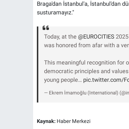
Braga'dan İstanbul'a, İstanbul'dan d
Yerel Yaşam
susturamayız."
Canlı Yayın
Today, at the
@EUROCITIES
2025 
was honored from afar with a very
This meaningful recognition for 
democratic principles and values 
young people…
pic.twitter.com/
— Ekrem İmamoğlu (International) (@
Kaynak:
Haber Merkezi