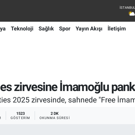
ya
Teknoloji
Sağlık
Spor
Yayın Akışı
İletişim
ties zirvesine İmamoğlu pan
ies 2025 zirvesinde, sahnede "Free İmamo
1523
2 DK
M
GÖSTERIM
OKUNMA SÜRESI