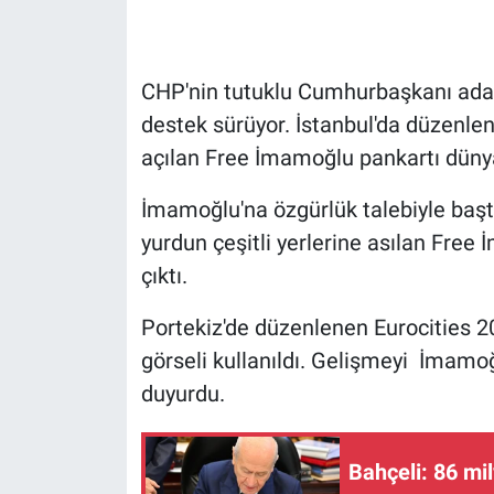
Gündem Özel
CHP'nin tutuklu Cumhurbaşkanı ada
Günün görüntüsü
destek sürüyor. İstanbul'da düzenle
açılan Free İmamoğlu pankartı dün
Haber
İmamoğlu'na özgürlük talebiyle baş
İlan
yurdun çeşitli yerlerine asılan Free 
çıktı.
Kimdir
Portekiz'de düzenlenen Eurocities 
Koronavirüs
görseli kullanıldı. Gelişmeyi İmamoğ
Kültür Sanat
duyurdu.
Ne demişti
Bahçeli: 86 m