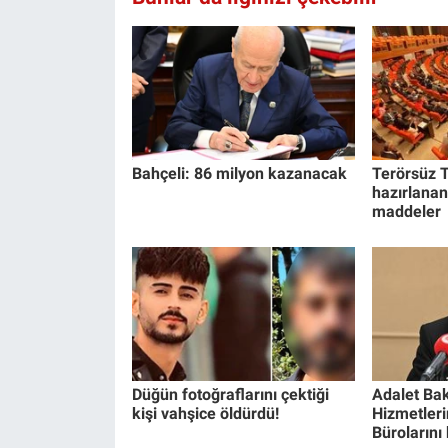
Bahçeli: 86 milyon kazanacak
Terörsüz T
hazırlanan
maddeler
Düğün fotoğraflarını çektiği
Adalet Bak
kişi vahşice öldürdü!
Hizmetlerin
Bürolarını