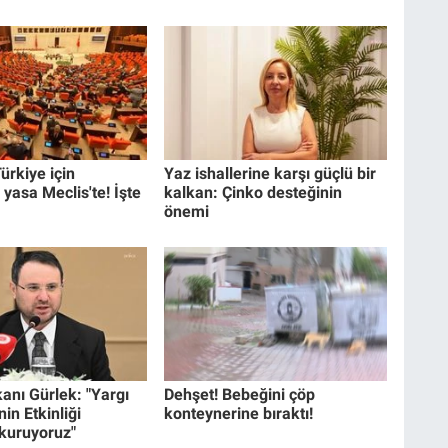
ürkiye için
Yaz ishallerine karşı güçlü bir
 yasa Meclis'te! İşte
kalkan: Çinko desteğinin
önemi
anı Gürlek: "Yargı
Dehşet! Bebeğini çöp
in Etkinliği
konteynerine bıraktı!
 kuruyoruz"