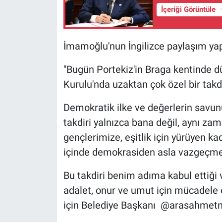
Nedir
İçeriği Görüntüle
Popüler
İmamoğlu'nun İngilizce paylaşım yap
Programlar
"Bugün Portekiz'in Braga kentind
Sağlık
Kurulu'nda uzaktan çok özel bir takdi
Spor
Demokratik ilke ve değerlerin savun
takdiri yalnızca bana değil, aynı z
Teknoloji
gençlerimize, eşitlik için yürüyen 
içinde demokrasiden asla vazgeçmey
Türkiye'nin Geleceği
Bu takdiri benim adıma kabul ettiği 
Türkiye'nin Gündemi
adalet, onur ve umut için mücadele 
için Belediye Başkanı @arasahmetm
Yerel Gündem