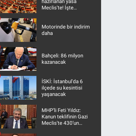
hazırlanan yasa
Meclis'te! İşte
maddeler
Motorinde bir indirim
daha
Bahçeli: 86 milyon
kazanacak
İSKİ: İstanbul'da 6
ilçede su kesintisi
yaşanacak
MHP’li Feti Yıldız:
Kanun teklifinin Gazi
Meclis'te 430’un
üzerinde bir kabulle
kanunlaşacağı