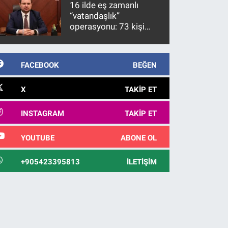
16 ilde eş zamanlı
görülmektedir
“vatandaşlık”
operasyonu: 73 kişi
gözaltına alındı
FACEBOOK
BEĞEN
X
TAKIP ET
INSTAGRAM
TAKIP ET
YOUTUBE
ABONE OL
+905423395813
İLETIŞIM