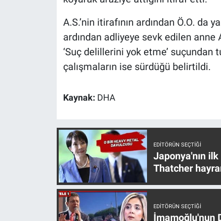
Nedir
A.S.’nin itirafının ardından Ö.O. da y
Popüler
ardından adliyeye sevk edilen anne A
‘Suç delillerini yok etme’ suçundan 
Programlar
çalışmaların ise sürdüğü belirtildi.
Sağlık
Kaynak:
DHA
Spor
Teknoloji
EDITÖRÜN SEÇTIĞI
Türkiye'nin Geleceği
Japonya'nın ilk
Thatcher hayra
Türkiye'nin Gündemi
Yerel Gündem
EDITÖRÜN SEÇTIĞI
İmamoğlu'nun D