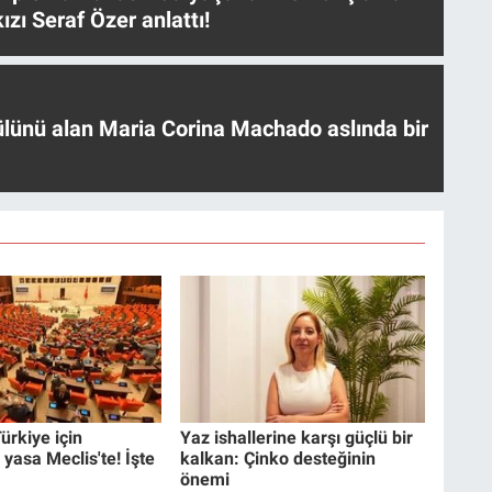
ızı Seraf Özer anlattı!
ülünü alan Maria Corina Machado aslında bir
ürkiye için
Yaz ishallerine karşı güçlü bir
 yasa Meclis'te! İşte
kalkan: Çinko desteğinin
önemi