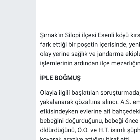
Gündem Özel
Günün görüntüsü
Şırnak'ın Silopi ilçesi Esenli köyü k
fark ettiği bir poşetin içerisinde, y
Haber
olay yerine sağlık ve jandarma ekiple
işlemlerinin ardından ilçe mezarlığı
İlan
İPLE BOĞMUŞ
Kimdir
Olayla ilgili başlatılan soruşturmada
Koronavirüs
yakalanarak gözaltına alındı. A.S. e
Kültür Sanat
etkisindeyken evlerine ait bahçedek
bebeğini doğurduğunu, bebeği önce 
Ne demişti
öldürdüğünü, Ö.O. ve H.T. isimli şüp
koyarak araziye attığını itiraf etti.