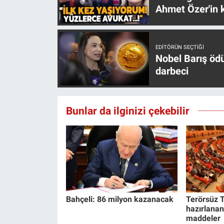
Ahmet Özer'in k
Yerel Yaşam
Canlı Yayın
EDITÖRÜN SEÇTIĞI
Nobel Barış öd
darbeci
Bunlar da ilginizi çekebilir
Bahçeli: 86 milyon kazanacak
Terörsüz T
hazırlanan
maddeler