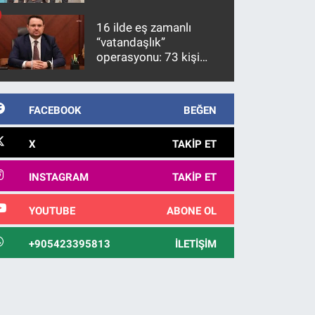
firari FETÖ hükümlüsü
10 yıl sonra yakalandı
16 ilde eş zamanlı
“vatandaşlık”
operasyonu: 73 kişi
gözaltına alındı
FACEBOOK
BEĞEN
X
TAKIP ET
INSTAGRAM
TAKIP ET
YOUTUBE
ABONE OL
+905423395813
İLETIŞIM