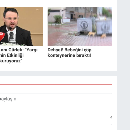
anı Gürlek: "Yargı
Dehşet! Bebeğini çöp
in Etkinliği
konteynerine bıraktı!
 kuruyoruz"