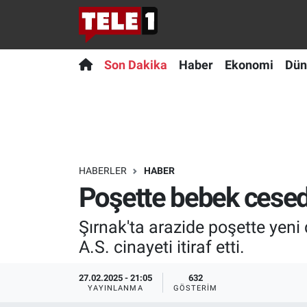
Anında Manşet
Son Dakika
Nöbetçi Eczaneler
Son Dakika
Haber
Ekonomi
Dün
Başka Sohbetler
Haber
Hava Durumu
Belgesel
Ekonomi
Namaz Vakitleri
Bilim turu
Dünya
Trafik Durumu
HABERLER
HABER
Poşette bebek cesedi 
Bilim ve Teknoloji Evreni
Teknoloji
Süper Lig Puan Durumu ve Fikstür
Şırnak'ta arazide poşette yen
Doğa Konuşuyor
Sağlık
Tüm Manşetler
A.S. cinayeti itiraf etti.
Dünya
Spor
Son Dakika Haberleri
27.02.2025 - 21:05
632
YAYINLANMA
GÖSTERIM
Ege Saati
Yayın Akışı
Haber Arşivi