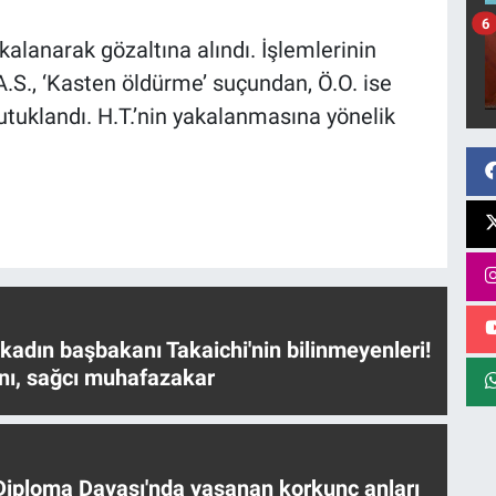
6
akalanarak gözaltına alındı. İşlemlerinin
.S., ‘Kasten öldürme’ suçundan, Ö.O. ise
tutuklandı. H.T.’nin yakalanmasına yönelik
 kadın başbakanı Takaichi'nin bilinmeyenleri!
nı, sağcı muhafazakar
iploma Davası'nda yaşanan korkunç anları