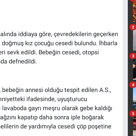
2
ırsalında iddiaya göre, çevredekilerin geçerken
eni doğmuş kız çocuğu cesedi bulundu. İhbarla
ri sevk edildi. Bebeğin cesedi, otopsi
3
nda defnedildi.
4
, bebeğin annesi olduğu tespit edilen A.S.,
mniyetteki ifadesinde, uyuşturucu
i lavaboda gayrı meşru olarak gebe kaldığı
5
ağzını kapatıp daha sonra iple boğarak
helilerin de yardımıyla cesedi çöp poşetine