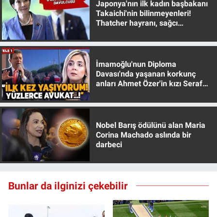
Japonya'nın ilk kadın başbakanı
Takaichi'nin bilinmeyenleri!
Gündem Özel
Thatcher hayranı, sağcı
muhafazakar
Günün görüntüsü
İmamoğlu'nun Diploma
Haber
Davası'nda yaşanan korkunç
anları Ahmet Özer'in kızı Seraf
Özer anlattı!
İlan
Kimdir
Nobel Barış ödülünü alan Maria
Corina Machado aslında bir
darbeci
Koronavirüs
Kültür Sanat
Bunlar da ilginizi çekebilir
Ne demişti