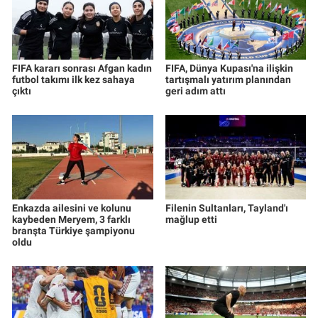
Nedir
Popüler
FIFA kararı sonrası Afgan kadın
FIFA, Dünya Kupası'na ilişkin
Programlar
futbol takımı ilk kez sahaya
tartışmalı yatırım planından
çıktı
geri adım attı
Sağlık
Spor
Teknoloji
Enkazda ailesini ve kolunu
Filenin Sultanları, Tayland'ı
kaybeden Meryem, 3 farklı
mağlup etti
Türkiye'nin Geleceği
branşta Türkiye şampiyonu
oldu
Türkiye'nin Gündemi
Yerel Gündem