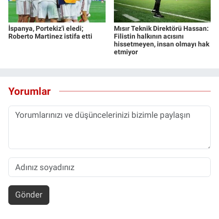
Yerel Yaşam
İspanya, Portekiz'i eledi;
Mısır Teknik Direktörü Hassan:
Canlı Yayın
Roberto Martinez istifa etti
Filistin halkının acısını
hissetmeyen, insan olmayı hak
etmiyor
Yorumlar
Gönder