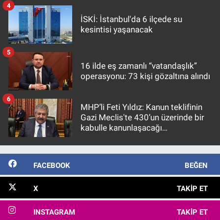
4
İSKİ: İstanbul'da 6 ilçede su
kesintisi yaşanacak
5
16 ilde eş zamanlı “vatandaşlık”
operasyonu: 73 kişi gözaltına alındı
6
MHP’li Feti Yıldız: Kanun teklifinin
Gazi Meclis'te 430’un üzerinde bir
kabulle kanunlaşacağı
görülmektedir
FACEBOOK
BEĞEN
X
TAKIP ET
INSTAGRAM
TAKIP ET