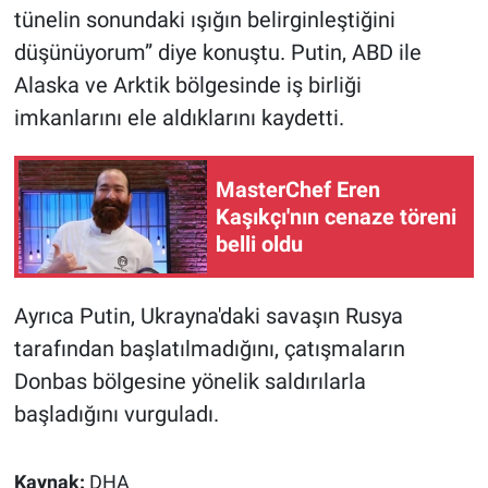
Nedir
tünelin sonundaki ışığın belirginleştiğini
düşünüyorum” diye konuştu. Putin, ABD ile
Popüler
Alaska ve Arktik bölgesinde iş birliği
imkanlarını ele aldıklarını kaydetti.
Programlar
Sağlık
MasterChef Eren
Kaşıkçı'nın cenaze töreni
Spor
belli oldu
Teknoloji
Ayrıca Putin, Ukrayna'daki savaşın Rusya
Türkiye'nin Geleceği
tarafından başlatılmadığını, çatışmaların
Donbas bölgesine yönelik saldırılarla
Türkiye'nin Gündemi
başladığını vurguladı.
Yerel Gündem
Kaynak:
DHA