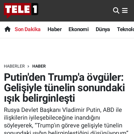
Anında Manşet
Son Dakika
Nöbetçi Eczaneler
Son Dakika
Haber
Ekonomi
Dünya
Teknolo
Başka Sohbetler
Haber
Hava Durumu
Belgesel
Ekonomi
Namaz Vakitleri
HABERLER
HABER
Bilim turu
Dünya
Trafik Durumu
Putin'den Trump'a övgüler:
Bilim ve Teknoloji Evreni
Teknoloji
Süper Lig Puan Durumu ve Fikstür
Gelişiyle tünelin sonundaki
ışık belirginleşti
Doğa Konuşuyor
Sağlık
Tüm Manşetler
Rusya Devlet Başkanı Vladimir Putin, ABD ile
Dünya
Spor
Son Dakika Haberleri
ilişkilerin iyileşebileceğine inandığını
söyleyerek, “Trump'ın göreve gelişiyle tünelin
Ege Saati
Yayın Akışı
Haber Arşivi
sonundaki ışığın belirginleştiğini düşünüyorum”