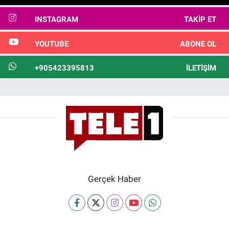
INSTAGRAM
TAKIP ET
YOUTUBE
ABONE OL
+905423395813
İLETIŞIM
Gerçek Haber