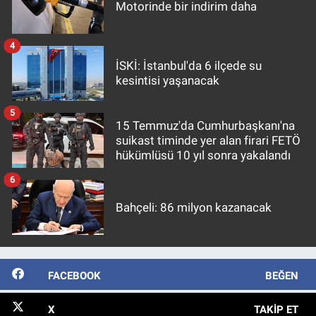
Motorinde bir indirim daha
4
İSKİ: İstanbul'da 6 ilçede su
kesintisi yaşanacak
5
15 Temmuz'da Cumhurbaşkanı'na
suikast timinde yer alan firari FETÖ
hükümlüsü 10 yıl sonra yakalandı
6
Bahçeli: 86 milyon kazanacak
FACEBOOK
BEĞEN
X
TAKIP ET