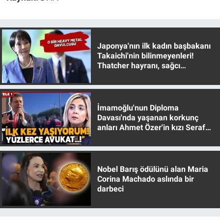
Yerel Yaşam
Canlı Yayın
Japonya'nın ilk kadın başbakanı
Takaichi'nin bilinmeyenleri!
Thatcher hayranı, sağcı
muhafazakar
İmamoğlu'nun Diploma
Davası'nda yaşanan korkunç
anları Ahmet Özer'in kızı Seraf
Özer anlattı!
Nobel Barış ödülünü alan Maria
Corina Machado aslında bir
darbeci