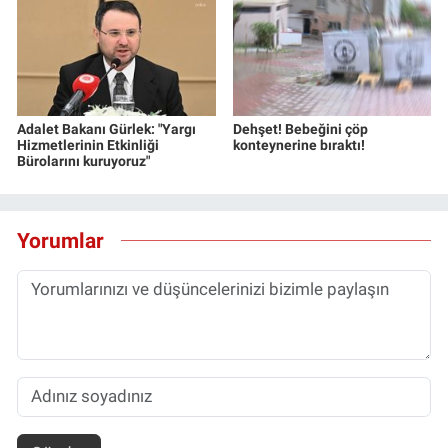
Adalet Bakanı Gürlek: "Yargı
Dehşet! Bebeğini çöp
Hizmetlerinin Etkinliği
konteynerine bıraktı!
Bürolarını kuruyoruz"
Yorumlar