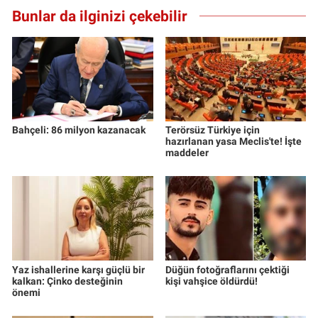
Bunlar da ilginizi çekebilir
Bahçeli: 86 milyon kazanacak
Terörsüz Türkiye için
hazırlanan yasa Meclis'te! İşte
maddeler
Yaz ishallerine karşı güçlü bir
Düğün fotoğraflarını çektiği
kalkan: Çinko desteğinin
kişi vahşice öldürdü!
önemi