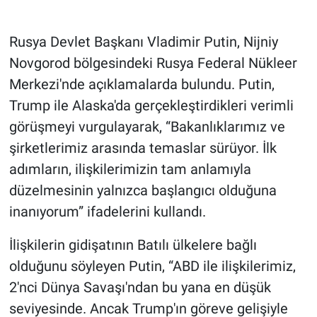
Gündem Özel
Rusya Devlet Başkanı Vladimir Putin, Nijniy
Novgorod bölgesindeki Rusya Federal Nükleer
Günün görüntüsü
Merkezi'nde açıklamalarda bulundu. Putin,
Trump ile Alaska'da gerçekleştirdikleri verimli
Haber
görüşmeyi vurgulayarak, “Bakanlıklarımız ve
İlan
şirketlerimiz arasında temaslar sürüyor. İlk
adımların, ilişkilerimizin tam anlamıyla
Kimdir
düzelmesinin yalnızca başlangıcı olduğuna
inanıyorum” ifadelerini kullandı.
Koronavirüs
İlişkilerin gidişatının Batılı ülkelere bağlı
Kültür Sanat
olduğunu söyleyen Putin, “ABD ile ilişkilerimiz,
Ne demişti
2'nci Dünya Savaşı'ndan bu yana en düşük
seviyesinde. Ancak Trump'ın göreve gelişiyle